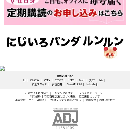
Official Site
JJ
CLASSY.
VERY
STORY
HERS
Mart
美ST
bis
和食スタイル
女性自身
SmartFLASH
kokode.jp
このサイトについて
コンテンツポリシー
プライバシーポリシー
利用規約
特定商取引法に基づく表記
広告掲載について
運営会社
ニュース提供先
WEBプッシュ通知について
情報提供
お問い合わせ