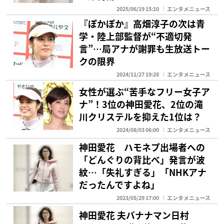
2025/06/19 15:10
エンタメニュース
『ぽかぽか』高畑淳子の次は青
学・陸上部監督が“不適切発
言”…局アナが謝罪も生放送トー
クの限界
2024/11/27 19:28
エンタメニュース
女性が選ぶ“苦手なフリー女子ア
ナ”！3位の神田愛花、2位の滝
川クリステルを抑えた1位は？
2024/08/03 06:00
エンタメニュース
神田愛花 ハモネプ出場者への
「どんぐりの背比べ」発言が波
紋…「失礼すぎる」「NHKアナ
だったんですよね」
2023/05/29 17:00
エンタメニュース
神田愛花 夫バナナマン日村