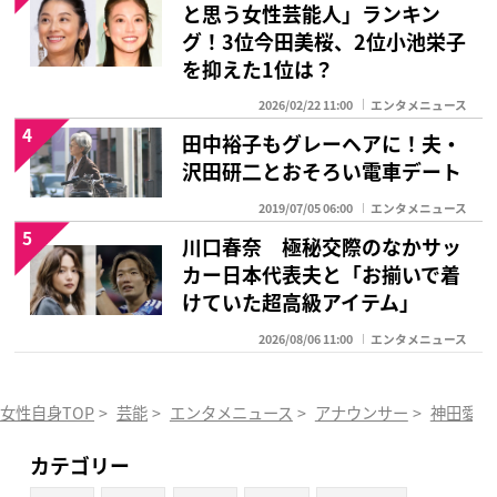
と思う女性芸能人」ランキン
グ！3位今田美桜、2位小池栄子
を抑えた1位は？
2026/02/22 11:00
エンタメニュース
4
田中裕子もグレーヘアに！夫・
沢田研二とおそろい電車デート
2019/07/05 06:00
エンタメニュース
5
川口春奈 極秘交際のなかサッ
カー日本代表夫と「お揃いで着
けていた超高級アイテム」
2026/08/06 11:00
エンタメニュース
女性自身TOP
>
芸能
>
エンタメニュース
>
アナウンサー
>
神田愛花
カテゴリー