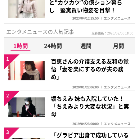
と“カツカツ”の億ション暮ら
し 堅実買い物姿を目撃！
2023/04/12 15:50
エンタメニュース
エンタメニュースの人気記事
最終更新：2026/08/06 18:00
1時間
24時間
週間
月間
1
百恵さんの介護支える友和の覚
悟「妻を楽にするのが夫の務
め」
2020/01/22 06:00
エンタメニュース
2
堀ちえみ 妹も入院していた！
「ちえみより大変な状況」と実
母
2019/04/23 00:00
エンタメニュース
3
「グラビア出身で成功している