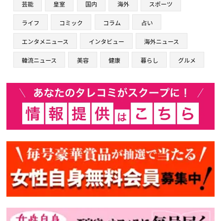
芸能
皇室
国内
海外
スポーツ
ライフ
コミック
コラム
占い
エンタメニュース
インタビュー
海外ニュース
韓流ニュース
美容
健康
暮らし
グルメ