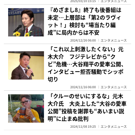
2025/03/10 15:15
エンタメニュース
『めざまし8』終了も後番組は
未定…上層部は「第2のラヴィ
ット！」検討も“場当たり編
成”に局内からは不安
2024/12/26 06:00
エンタメニュース
「これ以上刺激したくない」元
木大介 フジテレビから“ク
ビ”危機…大谷翔平の愛車公開、
インタビュー拒否騒動でシッポ
切り
2024/11/16 06:00
エンタメニュース
「クルーのせいにするな」元木
大介氏 大炎上した“大谷の愛車
公開”投稿を謝罪も“あいまい説
明”に止まぬ批判
2024/11/08 19:25
エンタメニュース