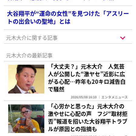
SNS衝撃
大谷翔平が“運命の女性”を見つけた「アスリー
トの出会いの聖地」とは
元木大介に関する記事
元木大介の最新記事
「大丈夫？」元木大介 人気芸
人が公開した“激ヤセ”近影に広
がる心配…昨年も20キロ減告白
で騒然
2026/05/08 16:10
エンタメニュース
「心労かと思った」元木大介の
激やせに心配の声 フジ“取材拒
否”報道を招いた大谷翔平トラブ
ルが原因との指摘も