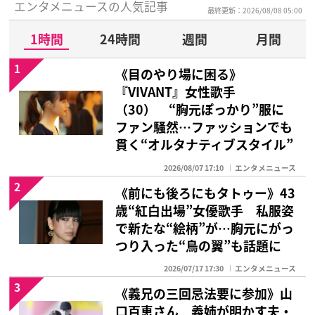
エンタメニュースの人気記事
最終更新：2026/08/08 05:00
1時間
24時間
週間
月間
1
《目のやり場に困る》
『VIVANT』女性歌手
（30） “胸元ぽっかり”服に
ファン騒然…ファッションでも
貫く“オルタナティブスタイル”
2026/08/07 17:10
エンタメニュース
2
《前にも後ろにもタトゥー》43
歳“紅白出場”女優歌手 私服姿
で新たな“絵柄”が…胸元にがっ
つり入った“鳥の翼”も話題に
2026/07/17 17:30
エンタメニュース
3
《義兄の三回忌法要に参加》山
口百恵さん 義姉が明かす夫・