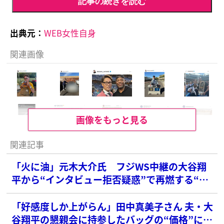
記事の続きを読む
出典元：
WEB女性自身
関連画像
画像をもっと見る
関連記事
「火に油」元木大介氏 フジWS中継の大谷翔
平から“インタビュー拒否疑惑”で再燃する“大
谷の愛車公開”投稿
「好感度しか上がらん」田中真美子さん 夫・大
谷翔平の懇親会に持参したバッグの“価格”に