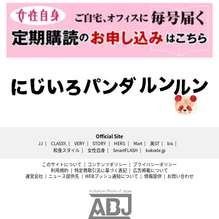
Official Site
JJ
CLASSY.
VERY
STORY
HERS
Mart
美ST
bis
和食スタイル
女性自身
SmartFLASH
kokode.jp
このサイトについて
コンテンツポリシー
プライバシーポリシー
利用規約
特定商取引法に基づく表記
広告掲載について
運営会社
ニュース提供先
WEBプッシュ通知について
情報提供
お問い合わせ