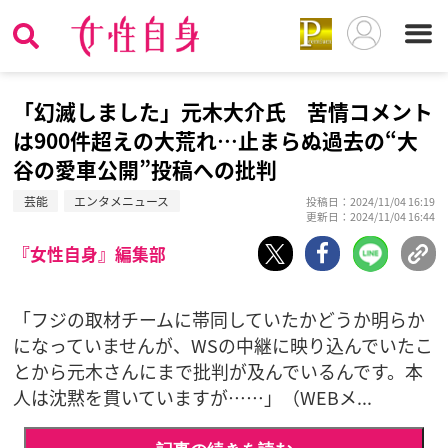
「幻滅しました」元木大介氏 苦情コメント
は900件超えの大荒れ…止まらぬ過去の“大
谷の愛車公開”投稿への批判
芸能
エンタメニュース
投稿日：2024/11/04 16:19
更新日：2024/11/04 16:44
『女性自身』編集部
「フジの取材チームに帯同していたかどうか明らか
になっていませんが、WSの中継に映り込んでいたこ
とから元木さんにまで批判が及んでいるんです。本
人は沈黙を貫いていますが……」（WEBメ...