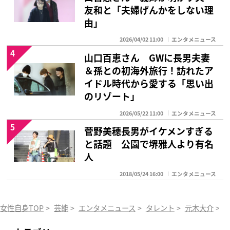
友和と「夫婦げんかをしない理
由」
2026/04/02 11:00
エンタメニュース
4
山口百恵さん GWに長男夫妻
＆孫との初海外旅行！訪れたア
イドル時代から愛する「思い出
のリゾート」
2026/05/22 11:00
エンタメニュース
5
菅野美穂長男がイケメンすぎる
と話題 公園で堺雅人より有名
人
2018/05/24 16:00
エンタメニュース
女性自身TOP
>
芸能
>
エンタメニュース
>
タレント
>
元木大介
>