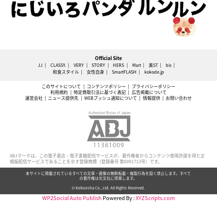
Official Site
JJ
CLASSY.
VERY
STORY
HERS
Mart
美ST
bis
和食スタイル
女性自身
SmartFLASH
kokode.jp
このサイトについて
コンテンツポリシー
プライバシーポリシー
利用規約
特定商取引法に基づく表記
広告掲載について
運営会社
ニュース提供先
WEBプッシュ通知について
情報提供
お問い合わせ
ABJマークは、この電子書店・電子書籍配信サービスが、著作権者からコンテンツ使用許諾を得た正
規版配信サービスであることを示す登録商標（登録番号 第6091713号）です。
本サイトに掲載されているすべての文章・画像の無断転載・複製行為を固く禁止します。すべて
の著作権は光文社に帰属します。
© Kobunsha Co., Ltd. All Rights Reserved.
WP2Social Auto Publish
Powered By :
XYZScripts.com