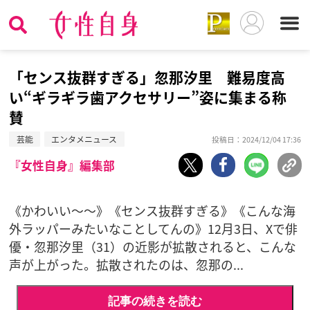
「センス抜群すぎる」忽那汐里 難易度高
い“ギラギラ歯アクセサリー”姿に集まる称
賛
芸能
エンタメニュース
投稿日：2024/12/04 17:36
『女性自身』編集部
《かわいい～～》《センス抜群すぎる》《こんな海
外ラッパーみたいなことしてんの》12月3日、Xで俳
優・忽那汐里（31）の近影が拡散されると、こんな
声が上がった。拡散されたのは、忽那の...
記事の続きを読む