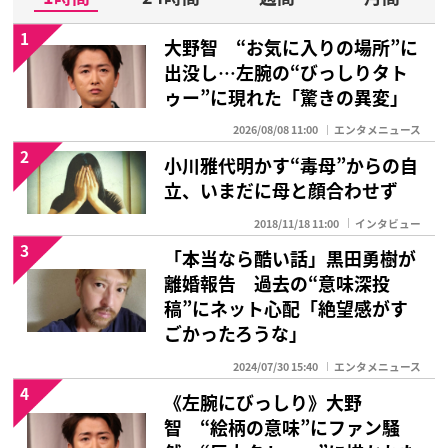
1
大野智 “お気に入りの場所”に
出没し…左腕の“びっしりタト
ゥー”に現れた「驚きの異変」
2026/08/08 11:00
エンタメニュース
2
小川雅代明かす“毒母”からの自
立、いまだに母と顔合わせず
2018/11/18 11:00
インタビュー
3
「本当なら酷い話」黒田勇樹が
離婚報告 過去の“意味深投
稿”にネット心配「絶望感がす
ごかったろうな」
2024/07/30 15:40
エンタメニュース
4
《左腕にびっしり》大野
智 “絵柄の意味”にファン騒