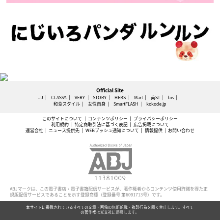
Official Site
JJ
CLASSY.
VERY
STORY
HERS
Mart
美ST
bis
和食スタイル
女性自身
SmartFLASH
kokode.jp
このサイトについて
コンテンツポリシー
プライバシーポリシー
利用規約
特定商取引法に基づく表記
広告掲載について
運営会社
ニュース提供先
WEBプッシュ通知について
情報提供
お問い合わせ
ABJマークは、この電子書店・電子書籍配信サービスが、著作権者からコンテンツ使用許諾を得た正
規版配信サービスであることを示す登録商標（登録番号 第6091713号）です。
本サイトに掲載されているすべての文章・画像の無断転載・複製行為を固く禁止します。すべて
の著作権は光文社に帰属します。