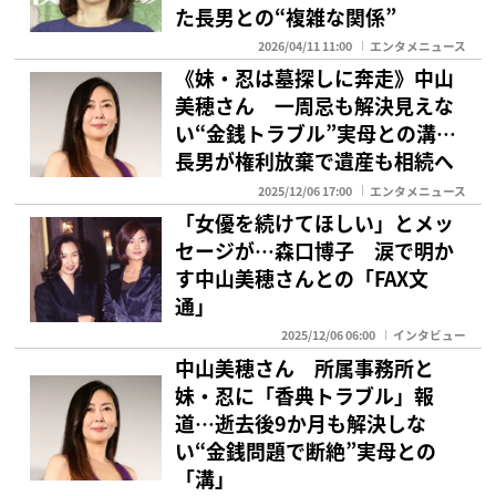
た長男との“複雑な関係”
2026/04/11 11:00
エンタメニュース
《妹・忍は墓探しに奔走》中山
美穂さん 一周忌も解決見えな
い“金銭トラブル”実母との溝…
長男が権利放棄で遺産も相続へ
2025/12/06 17:00
エンタメニュース
「女優を続けてほしい」とメッ
セージが…森口博子 涙で明か
す中山美穂さんとの「FAX文
通」
2025/12/06 06:00
インタビュー
中山美穂さん 所属事務所と
妹・忍に「香典トラブル」報
道…逝去後9か月も解決しな
い“金銭問題で断絶”実母との
「溝」