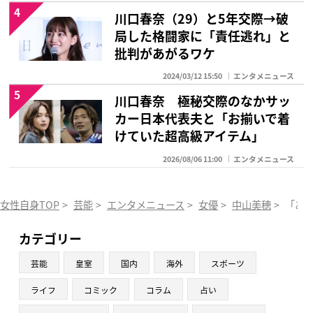
4
川口春奈（29）と5年交際→破
局した格闘家に「責任逃れ」と
批判があがるワケ
2024/03/12 15:50
エンタメニュース
5
川口春奈 極秘交際のなかサッ
カー日本代表夫と「お揃いで着
けていた超高級アイテム」
2026/08/06 11:00
エンタメニュース
女性自身TOP
>
芸能
>
エンタメニュース
>
女優
>
中山美穂
>
「あ
カテゴリー
芸能
皇室
国内
海外
スポーツ
ライフ
コミック
コラム
占い