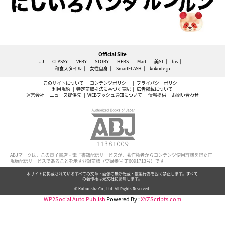
Official Site
JJ
CLASSY.
VERY
STORY
HERS
Mart
美ST
bis
和食スタイル
女性自身
SmartFLASH
kokode.jp
このサイトについて
コンテンツポリシー
プライバシーポリシー
利用規約
特定商取引法に基づく表記
広告掲載について
運営会社
ニュース提供先
WEBプッシュ通知について
情報提供
お問い合わせ
ABJマークは、この電子書店・電子書籍配信サービスが、著作権者からコンテンツ使用許諾を得た正
規版配信サービスであることを示す登録商標（登録番号 第6091713号）です。
本サイトに掲載されているすべての文章・画像の無断転載・複製行為を固く禁止します。すべて
の著作権は光文社に帰属します。
© Kobunsha Co., Ltd. All Rights Reserved.
WP2Social Auto Publish
Powered By :
XYZScripts.com