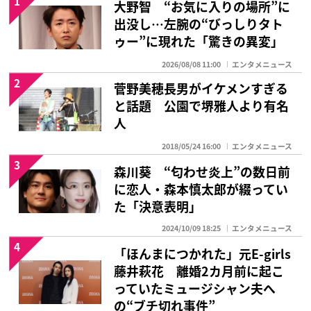
1
大野智 “お気に入りの場所”に
出没し…左腕の“びっしりタト
ゥー”に現れた「驚きの異変」
2026/08/08 11:00
エンタメニュース
2
菅野美穂長男がイケメンすぎる
と話題 公園で堺雅人より有名
人
2018/05/24 16:00
エンタメニュース
3
森川葵 “匂わせ炎上”の数日前
に恋人・森本慎太郎が綴ってい
た「決意表明」
2024/10/09 18:25
エンタメニュース
4
「ほんまにつかれた」元E-girls
藤井萩花 離婚2カ月前に起こ
っていたミュージシャン夫へ
の“ブチ切れ事件”