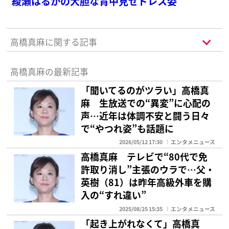
綾瀬はるかの大胆な背中見せドレス姿
高橋真麻に関する記事
高橋真麻の最新記事
「聞いてるのがツラい」高橋真
麻 生放送での“異変”に心配の
声…近年は体調不安と闘う日々
で“やつれ姿”も話題に
2026/05/12 17:30
エンタメニュース
高橋真麻 テレビで“80代で免
許取り消し”主張のウラで…父・
英樹（81）は昨年高級外車を購
入の“すれ違い”
2025/08/25 15:35
エンタメニュース
「起き上がれなくて」高橋真