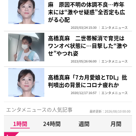
麻 原因不明の体調不良…昨年
末には“激やせ疑惑”全否定も広
がる心配
2025/03/24 15:30
エンタメニュース
高橋真麻 二世帯解消で育児は
ワンオペ状態に…目撃した“激や
せ”やつれ姿
2023/05/26 06:00
エンタメニュース
高橋真麻「7カ月愛娘とTDL」批
判噴出の背景にコロナ疲れか
2020/12/17 16:57
エンタメニュース
エンタメニュースの人気記事
最終更新：2026/08/10 00:00
1時間
24時間
週間
月間