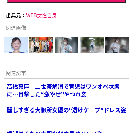
出典元：
WEB女性自身
関連画像
関連記事
高橋真麻 二世帯解消で育児はワンオペ状態
に…目撃した“激やせ”やつれ姿
麗しすぎる大御所女優の“透けケープ”ドレス姿