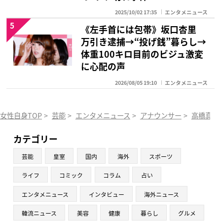
2025/10/02 17:35
エンタメニュース
5
《左手首には包帯》坂口杏里
万引き逮捕→“投げ銭”暮らし→
体重100キロ目前のビジュ激変
に心配の声
2026/08/05 19:10
エンタメニュース
女性自身TOP
>
芸能
>
エンタメニュース
>
アナウンサー
>
高橋真麻
カテゴリー
芸能
皇室
国内
海外
スポーツ
ライフ
コミック
コラム
占い
エンタメニュース
インタビュー
海外ニュース
韓流ニュース
美容
健康
暮らし
グルメ