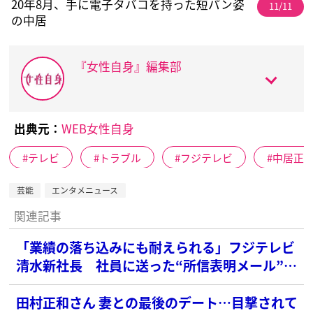
20年8月、手に電子タバコを持った短パン姿
11/11
の中居
『女性自身』編集部
出典元：
WEB女性自身
テレビ
トラブル
フジテレビ
中居正
芸能
エンタメニュース
関連記事
「業績の落ち込みにも耐えられる」フジテレビ
清水新社長 社員に送った“所信表明メール”の
中身
田村正和さん 妻との最後のデート…目撃されて