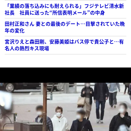
「業績の落ち込みにも耐えられる」フジテレビ清水新
社長 社員に送った“所信表明メール”の中身
田村正和さん 妻との最後のデート…目撃されていた晩
年の変化
宮沢りえと森田剛、安藤美姫はバス停で貴公子と…有
名人の熱烈キス現場