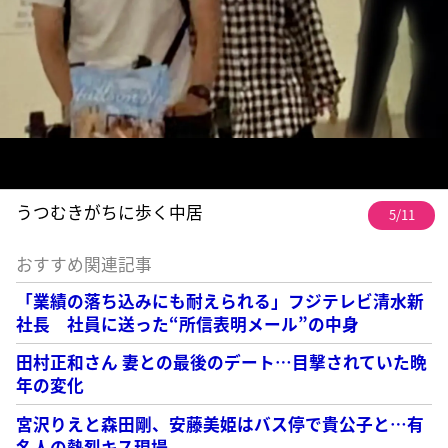
うつむきがちに歩く中居
5/11
おすすめ関連記事
「業績の落ち込みにも耐えられる」フジテレビ清水新
社長 社員に送った“所信表明メール”の中身
田村正和さん 妻との最後のデート…目撃されていた晩
年の変化
宮沢りえと森田剛、安藤美姫はバス停で貴公子と…有
名人の熱烈キス現場