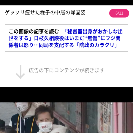
ゲッソリ痩せた様子の中居の帰国姿
6/11
この画像の記事を読む
「秘書室出身がおかしな出
世をする」日枝久相談役はいまだ“無傷”にフジ関
係者は怒り…同局を支配する「院政のカラクリ」
広告の下にコンテンツが続きます