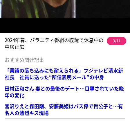
2024年春、バラエティ番組の収録で休息中の
3/11
中居正広
おすすめ関連記事
「業績の落ち込みにも耐えられる」フジテレビ清水新
社長 社員に送った“所信表明メール”の中身
田村正和さん 妻との最後のデート…目撃されていた晩
年の変化
宮沢りえと森田剛、安藤美姫はバス停で貴公子と…有
名人の熱烈キス現場