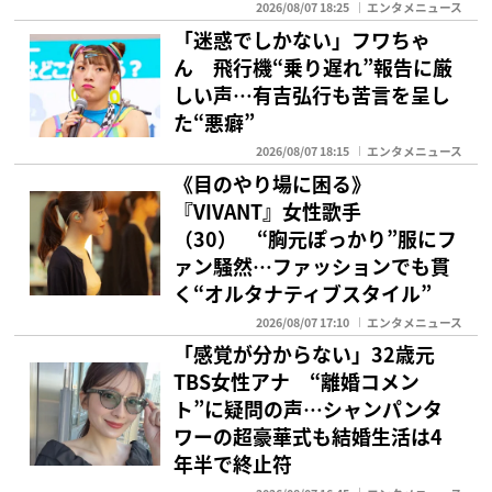
2026/08/07 18:25
エンタメニュース
「迷惑でしかない」フワちゃ
ん 飛行機“乗り遅れ”報告に厳
しい声…有吉弘行も苦言を呈し
た“悪癖”
2026/08/07 18:15
エンタメニュース
《目のやり場に困る》
『VIVANT』女性歌手
（30） “胸元ぽっかり”服にフ
ァン騒然…ファッションでも貫
く“オルタナティブスタイル”
2026/08/07 17:10
エンタメニュース
「感覚が分からない」32歳元
TBS女性アナ “離婚コメン
ト”に疑問の声…シャンパンタ
ワーの超豪華式も結婚生活は4
年半で終止符