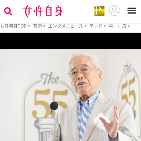
女性自身TOP
>
芸能
>
エンタメニュース
>
テレビ
>
中居正広
>
「