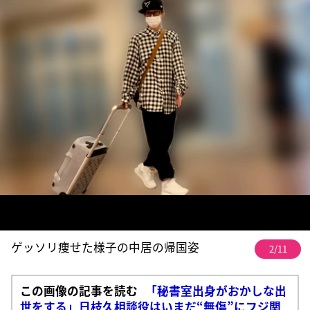
ゲッソリ痩せた様子の中居の帰国姿
2/11
この画像の記事を読む
「秘書室出身がおかしな出
世をする」日枝久相談役はいまだ“無傷”にフジ関