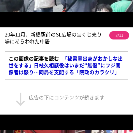
20年11月、新橋駅前のSL広場の宝くじ売り
8/11
場にあらわれた中居
この画像の記事を読む
「秘書室出身がおかしな出
世をする」日枝久相談役はいまだ“無傷”にフジ関
係者は怒り…同局を支配する「院政のカラクリ」
広告の下にコンテンツが続きます