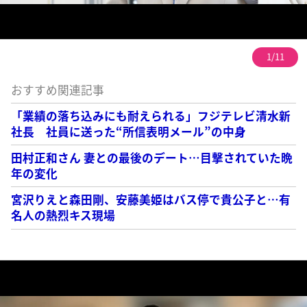
1/11
おすすめ関連記事
「業績の落ち込みにも耐えられる」フジテレビ清水新
社長 社員に送った“所信表明メール”の中身
田村正和さん 妻との最後のデート…目撃されていた晩
年の変化
宮沢りえと森田剛、安藤美姫はバス停で貴公子と…有
名人の熱烈キス現場