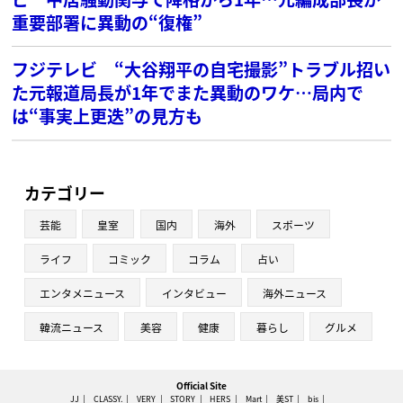
重要部署に異動の“復権”
フジテレビ “大谷翔平の自宅撮影”トラブル招い
た元報道局長が1年でまた異動のワケ…局内で
は“事実上更迭”の見方も
カテゴリー
芸能
皇室
国内
海外
スポーツ
ライフ
コミック
コラム
占い
エンタメニュース
インタビュー
海外ニュース
韓流ニュース
美容
健康
暮らし
グルメ
Official Site
JJ
CLASSY.
VERY
STORY
HERS
Mart
美ST
bis