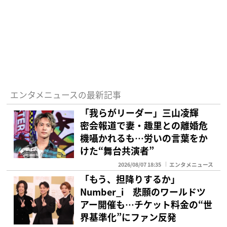
エンタメニュースの最新記事
「我らがリーダー」三山凌輝
密会報道で妻・趣里との離婚危
機囁かれるも…労いの言葉をか
けた“舞台共演者”
2026/08/07 18:35
エンタメニュース
「もう、担降りするか」
Number_i 悲願のワールドツ
アー開催も…チケット料金の“世
界基準化”にファン反発