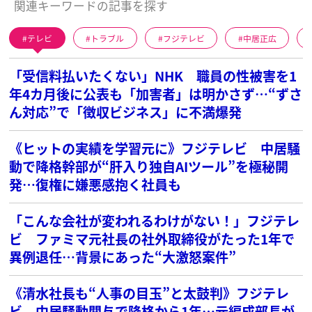
関連キーワードの記事を探す
テレビ
トラブル
フジテレビ
中居正広
「受信料払いたくない」NHK 職員の性被害を1
年4カ月後に公表も「加害者」は明かさず…“ずさ
ん対応”で「徴収ビジネス」に不満爆発
《ヒットの実績を学習元に》フジテレビ 中居騒
動で降格幹部が“肝入り独自AIツール”を極秘開
発…復権に嫌悪感抱く社員も
「こんな会社が変われるわけがない！」フジテレ
ビ ファミマ元社長の社外取締役がたった1年で
異例退任…背景にあった“大激怒案件”
《清水社長も“人事の目玉”と太鼓判》フジテレ
ビ 中居騒動関与で降格から1年…元編成部長が