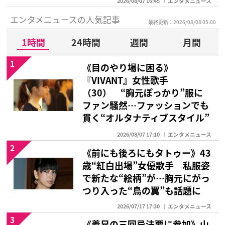
2026/08/07 16:45
エンタメニュース
エンタメニュースの人気記事
最終更新：2026/08/08 05:00
1時間
24時間
週間
月間
1
《目のやり場に困る》
『VIVANT』女性歌手
（30） “胸元ぽっかり”服に
ファン騒然…ファッションでも
貫く“オルタナティブスタイル”
2026/08/07 17:10
エンタメニュース
2
《前にも後ろにもタトゥー》43
歳“紅白出場”女優歌手 私服姿
で新たな“絵柄”が…胸元にがっ
つり入った“鳥の翼”も話題に
2026/07/17 17:30
エンタメニュース
3
《義兄の三回忌法要に参加》山