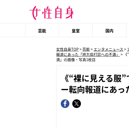
芸能
皇室
国内
女性自身TOP
>
芸能
>
エンタメニュース
>
報道にあった「地方局打診への不満」
>
《
満」の画像・写真1枚目
《“裸に見える服
ー転向報道にあっ