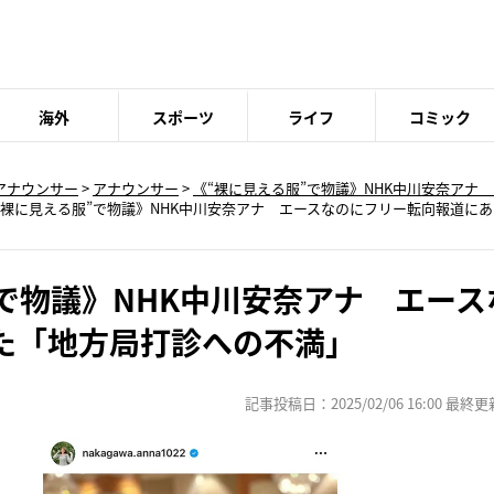
海外
スポーツ
ライフ
コミック
アナウンサー
>
アナウンサー
>
《“裸に見える服”で物議》NHK中川安奈アナ
“裸に見える服”で物議》NHK中川安奈アナ エースなのにフリー転向報道に
”で物議》NHK中川安奈アナ エー
た「地方局打診への不満」
記事投稿日：2025/02/06 16:00 最終更新日