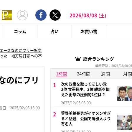
2026/08/08
(土)
コラム
占い
お買い物
 エースなのにフリー転向
あった「地方局打診への不
総合ランキング
最終更新：2026/08/08 06
1時間
24時間
週間
月間
スなのにフリ
次の政権を取ってほしい党
3位 立憲民主、2位 維新を抑
えた衝撃の圧倒的1位は？
2023/12/03 06:00
：2025/02/06 16:00
菅野美穂長男がイケメンすぎ
ると話題 公園で堺雅人より
有名人
2018/05/24 16:00