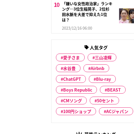
「嫌いな女性政治家」ランキ
ング…3位生稲晃子、2位杉
田水脈を大差で抑えた1位
は？
2023/12/16 06:00
人気タグ
愛子さま
三山凌輝
水谷豊
Airbnb
ChatGPT
Blu-ray
Boys Republic
BEAST
CMソング
50セント
100円ショップ
ACジャパン