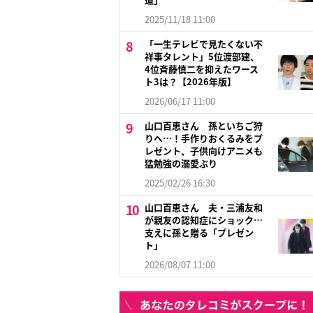
2025/11/18 11:00
「一生テレビで見たくない不
祥事タレント」5位渡部建、
4位斉藤慎二を抑えたワース
ト3は？【2026年版】
2026/06/17 11:00
山口百恵さん 孫といちご狩
りへ…！手作りおくるみをプ
レゼント、子供向けアニメも
猛勉強の溺愛ぶり
2025/02/26 16:30
山口百恵さん 夫・三浦友和
が親友の認知症にショック…
支えに孫と贈る「プレゼン
ト」
2026/08/07 11:00