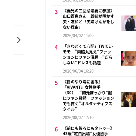
《義兄の三回忌法要に参加》
山口百恵さん 義姉が明かす
夫・友和と「夫婦げんかをし
ない理由」
2026/04/02 11:00
「きわどくて心配」TWICE・
モモ “両脇丸見え”ファッ
ションにファン沸騰…“だら
しない”ドレスも話題
2026/06/04 16:20
《目のやり場に困る》
『VIVANT』女性歌手
（30） “胸元ぽっかり”服
にファン騒然…ファッション
でも貫く“オルタナティブス
タイル”
2026/08/07 17:10
《前にも後ろにもタトゥー》
43歳“紅白出場”女優歌手