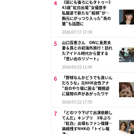
《前にも後ろにもタトゥー》
43歳“紅白出場”女優歌手
私服姿で新たな“絵柄”が…
胸元にがっつり入った“鳥の
翼”も話題に
2026/07/17 17:30
山口百恵さん GWに長男夫
妻＆孫との初海外旅行！訪れ
たアイドル時代から愛する
「思い出のリゾート」
2026/05/22 11:00
「野球なんかどうでも良いん
だろうな」元NHK女性アナ
“目のやり場に困る”観戦姿
に疑問の声があがったワケ
2026/07/22 17:55
「どのツラ下げて出演依頼し
てんだ」キンプリ 3年ぶり
『紅白』出場もファン複雑…
禍根残すNHKの「トイレ報
道」