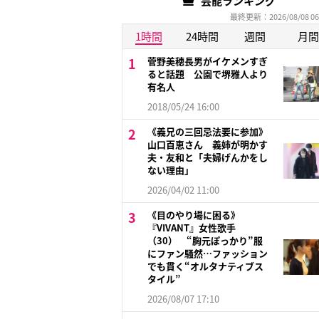
芸能ランキング
最終更新：2026/08/08 06
1時間
24時間
週間
月間
菅野美穂長男がイケメンすぎ
ると話題 公園で堺雅人より
有名人
2018/05/24 16:00
《義兄の三回忌法要に参加》
山口百恵さん 義姉が明かす
夫・友和と「夫婦げんかをし
ない理由」
2026/04/02 11:00
《目のやり場に困る》
『VIVANT』女性歌手
（30） “胸元ぽっかり”服
にファン騒然…ファッション
でも貫く“オルタナティブス
タイル”
2026/08/07 17:10