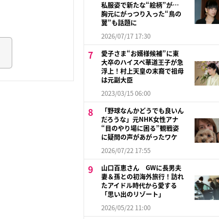
私服姿で新たな“絵柄”が…
胸元にがっつり入った“鳥の
翼”も話題に
2026/07/17 17:30
愛子さま“お婿様候補”に東
大卒のハイスペ華道王子が急
浮上！村上天皇の末裔で祖母
は元副大臣
2023/03/15 06:00
「野球なんかどうでも良いん
だろうな」元NHK女性アナ
“目のやり場に困る”観戦姿
に疑問の声があがったワケ
2026/07/22 17:55
山口百恵さん GWに長男夫
妻＆孫との初海外旅行！訪れ
たアイドル時代から愛する
「思い出のリゾート」
2026/05/22 11:00