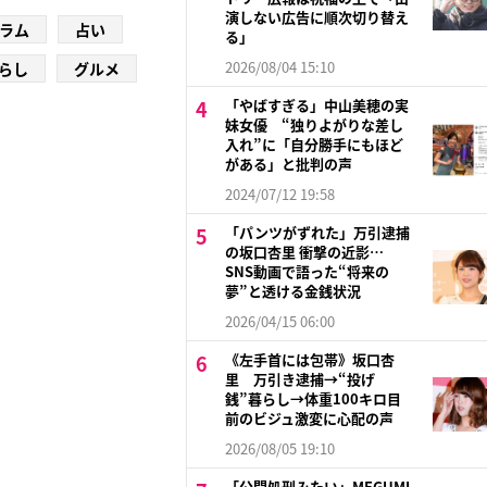
演しない広告に順次切り替え
ラム
占い
る」
2026/08/04 15:10
らし
グルメ
「やばすぎる」中山美穂の実
妹女優 “独りよがりな差し
入れ”に「自分勝手にもほど
がある」と批判の声
2024/07/12 19:58
「パンツがずれた」万引逮捕
の坂口杏里 衝撃の近影…
SNS動画で語った“将来の
夢”と透ける金銭状況
2026/04/15 06:00
《左手首には包帯》坂口杏
里 万引き逮捕→“投げ
銭”暮らし→体重100キロ目
前のビジュ激変に心配の声
2026/08/05 19:10
「公開処刑みたい」MEGUMI