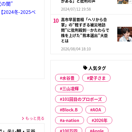
がある」と批判の声
の闇”
2024/07/12 19:58
24冬-2025ベ
高市早苗首相「ヘリから合
掌」の“軽すぎる被災地訪
問”に批判殺到…かたわらで
株を上げた“熊本選出”大臣
とは
2026/08/04 18:10
人気タグ
水谷豊
愛子さま
三山凌輝
101回目のプロポーズ
Block.B
AOA
もっと見る
a-nation
2026年
で」テレ朝・三谷
100万円
Apple