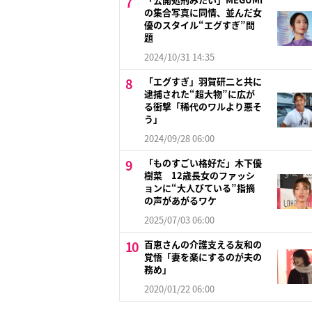
の集合写真に同情、並んだ女
優のスタイル“エグすぎ”問
題
2024/10/31 14:35
「エグすぎ」羽賀研二と共に
逮捕された“超大物”に広が
る衝撃「稀代のワルより悪そ
う」
2024/09/28 06:00
「ものすごい格好だ」木下優
樹菜 12歳長女のファッシ
ョンに“大人びている”指摘
の声があがるワケ
2025/07/03 06:00
百恵さんの介護支える友和の
覚悟「妻を楽にするのが夫の
務め」
2020/01/22 06:00