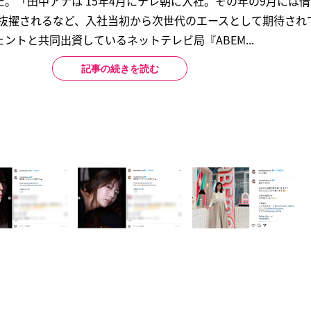
。「田中アナは’15年4月にテレ朝に入社。その年の9月には
に抜擢されるなど、入社当初から次世代のエースとして期待され
ントと共同出資しているネットテレビ局『ABEM...
記事の続きを読む