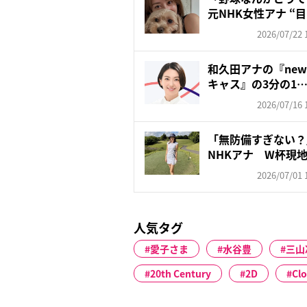
元NHK女性アナ “目
2026/07/22 
和久田アナの『new
キャス』の3分の1…
2026/07/16 
「無防備すぎない？
NHKアナ W杯現
ッ...
2026/07/01 
人気タグ
愛子さま
水谷豊
三山
20th Century
2D
Clo