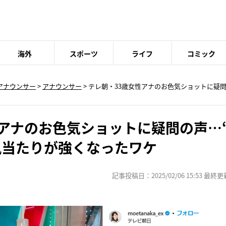
海外
スポーツ
ライフ
コミック
アナウンサー
>
アナウンサー
> テレ朝・33歳女性アナのお色気ショットに疑
性アナのお色気ショットに疑問の声…
風当たりが強くなったワケ
記事投稿日：2025/02/06 15:53 最終更新日