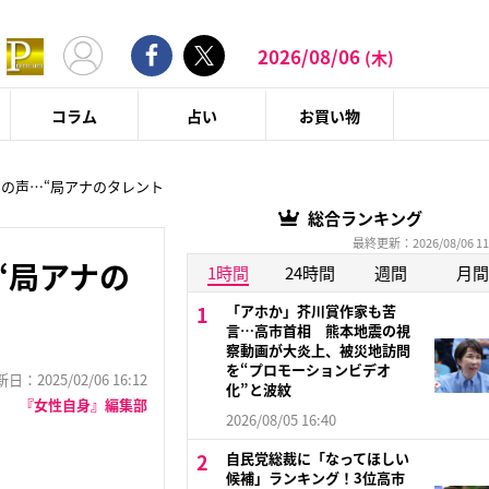
2026/08/06
(木)
コラム
占い
お買い物
問の声…“局アナのタレント
総合ランキング
最終更新：2026/08/06 11
“局アナの
1時間
24時間
週間
月間
「アホか」芥川賞作家も苦
言…高市首相 熊本地震の視
察動画が大炎上、被災地訪問
を“プロモーションビデオ
：2025/02/06 16:12
化”と波紋
『女性自身』編集部
2026/08/05 16:40
自民党総裁に「なってほしい
候補」ランキング！3位高市