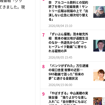
情報番組『グッ
奈 アルコール飲料との契約
てきました。現
終了を待って妊娠発表！サン
トリー広報は祝福の上で「出
演しない広告に順次切り替え
る」
2026/08/04 15:10
「ずいぶん優雅」茂木敏充外
相 熊本の被災地が過酷生活
のなか…外遊先からの“コー
ヒーブレイク動画”に寄せら
れる疑問の声
2026/08/05 15:45
「パンツがずれた」万引逮捕
の坂口杏里 衝撃の近影…
SNS動画で語った“将来の
夢”と透ける金銭状況
2026/04/15 06:00
「やばすぎる」中山美穂の実
妹女優 “独りよがりな差し
入れ”に「自分勝手にもほど