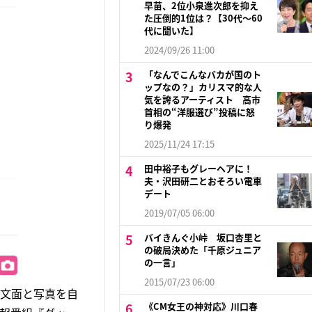
早苗、2位小泉進次郎を抑え
た圧倒的1位は？【30代〜60
代に聞いた】
2024/09/26 11:00
「なんでこんなバカが国のト
ップなの？」カリスマ的な人
気を誇るアーティスト 高市
首相の“洋服選び”投稿に怒
り爆発
2025/11/24 17:15
田中裕子もグレーヘアに！
夫・沢田研二とおそろい電車
デート
2019/07/05 06:00
バイきんぐ小峠 坂口杏里と
の破局決めた「千原ジュニア
の一言」
2015/07/23 06:00
の文面と写真を自
《CM女王の神対応》川口春