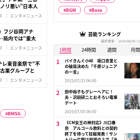
ノリ悪い”日本人
BGM
Bose
0
エンタメニュース
》フジ谷岡アナ
芸能ランキング
…局内では“重大
最終更新：2026/08/06 11
0
エンタメニュース
1時間
24時間
週間
月間
バイきんぐ小峠 坂口杏里と
テレ東音楽祭で“不
の破局決めた「千原ジュニア
が古巣グループと
の一言」
0
エンタメニュース
2015/07/23 06:00
田中裕子もグレーヘアに！
夫・沢田研二とおそろい電車
デート
2019/07/05 06:00
BMSG
《CM女王の神対応》川口春
奈 アルコール飲料との契約
終了を待って妊娠発表！サン
トリー広報は祝福の上で「出