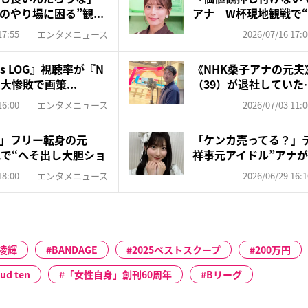
のやり場に困る”観...
アナ W杯現地観戦で“
へ...
17:55
エンタメニュース
2026/07/16 17:0
s LOG』視聴率が『N
《NHK桑子アナの元夫
大惨敗で画策...
（39）が退社していた
な...
16:00
エンタメニュース
2026/07/03 11:0
」フリー転身の元
「ケンカ売ってる？」
地で“へそ出し大胆ショ
祥事元アイドル”アナ
共...
18:00
エンタメニュース
2026/06/29 16:1
凌輝
BANDAGE
2025ベストスクープ
200万円
ud ten
「女性自身」創刊60周年
Bリーグ