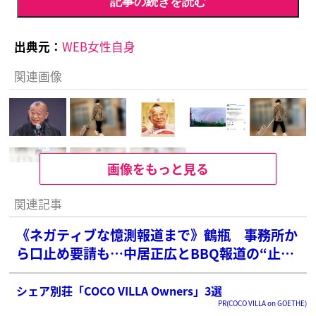
記事の続きを読む
出典元：
WEB女性自身
関連画像
画像をもっと見る
関連記事
《ネガティブな憶測報道まで》鶴瓶 事務所か
ら口止め要請も…中居正広とBBQ報道の“止ま
らぬとばっちり”に漏れ出た「憤り」
シェア別荘「COCO VILLA Owners」3選
PR(COCO VILLA on GOETHE)