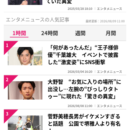
ていた異変
2025/03/28 18:10
エンタメニュース
エンタメニュースの人気記事
最終更新：2026/08/09 11:00
1時間
24時間
週間
月間
1
「何があったんだ」“王子様俳
優”千葉雄大 イベントで披露
した“激変姿”にSNS衝撃
2026/03/04 16:20
エンタメニュース
2
大野智 “お気に入りの場所”に
出没し…左腕の“びっしりタト
ゥー”に現れた「驚きの異変」
2026/08/08 11:00
エンタメニュース
3
菅野美穂長男がイケメンすぎる
と話題 公園で堺雅人より有名