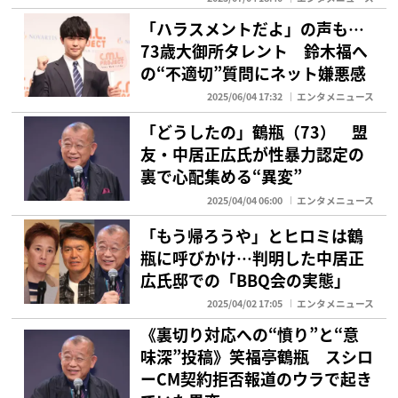
「ハラスメントだよ」の声も…
73歳大御所タレント 鈴木福へ
の“不適切”質問にネット嫌悪感
2025/06/04 17:32
エンタメニュース
「どうしたの」鶴瓶（73） 盟
友・中居正広氏が性暴力認定の
裏で心配集める“異変”
2025/04/04 06:00
エンタメニュース
「もう帰ろうや」とヒロミは鶴
瓶に呼びかけ…判明した中居正
広氏邸での「BBQ会の実態」
2025/04/02 17:05
エンタメニュース
《裏切り対応への“憤り”と“意
味深”投稿》笑福亭鶴瓶 スシロ
ーCM契約拒否報道のウラで起き