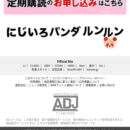
Official Site
JJ
CLASSY.
VERY
STORY
HERS
Mart
美ST
bis
和食スタイル
女性自身
SmartFLASH
kokode.jp
このサイトについて
コンテンツポリシー
プライバシーポリシー
利用規約
特定商取引法に基づく表記
広告掲載について
運営会社
ニュース提供先
WEBプッシュ通知について
情報提供
お問い合わせ
ABJマークは、この電子書店・電子書籍配信サービスが、著作権者からコンテンツ使用許諾を得た正
規版配信サービスであることを示す登録商標（登録番号 第6091713号）です。