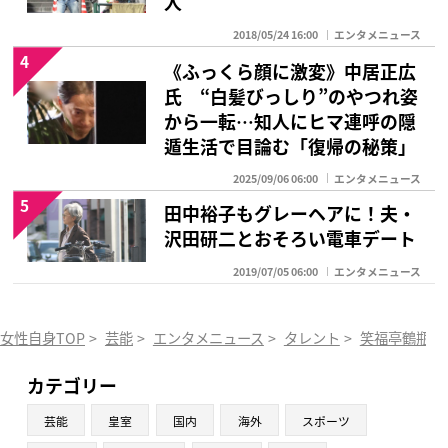
人
2018/05/24 16:00
エンタメニュース
4
《ふっくら顔に激変》中居正広
氏 “白髪びっしり”のやつれ姿
から一転…知人にヒマ連呼の隠
遁生活で目論む「復帰の秘策」
2025/09/06 06:00
エンタメニュース
5
田中裕子もグレーヘアに！夫・
沢田研二とおそろい電車デート
2019/07/05 06:00
エンタメニュース
女性自身TOP
>
芸能
>
エンタメニュース
>
タレント
>
笑福亭鶴瓶
>
カテゴリー
芸能
皇室
国内
海外
スポーツ