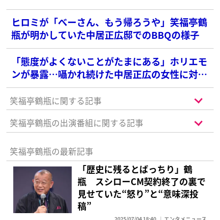
ヒロミが「べーさん、もう帰ろうや」笑福亭鶴
瓶が明かしていた中居正広邸でのBBQの様子
「態度がよくないことがたまにある」ホリエモ
ンが暴露…囁かれ続けた中居正広の女性に対す
る“裏の顔”
笑福亭鶴瓶に関する記事
笑福亭鶴瓶の出演番組に関する記事
笑福亭鶴瓶の最新記事
「歴史に残るとばっちり」鶴
瓶 スシローCM契約終了の裏で
見せていた“怒り”と“意味深投
稿”
2025/07/04 18:40
エンタメニュース