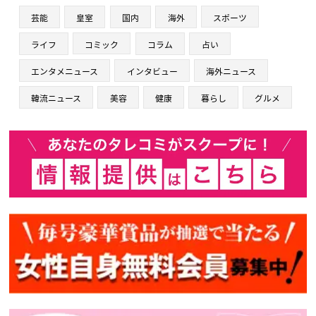
芸能
皇室
国内
海外
スポーツ
ライフ
コミック
コラム
占い
エンタメニュース
インタビュー
海外ニュース
韓流ニュース
美容
健康
暮らし
グルメ