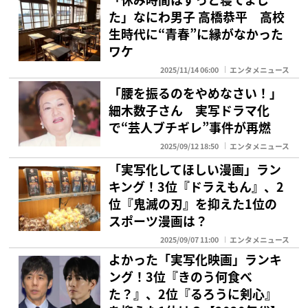
た」なにわ男子 高橋恭平 高校
生時代に“青春”に縁がなかった
ワケ
2025/11/14 06:00
エンタメニュース
「腰を振るのをやめなさい！」
細木数子さん 実写ドラマ化
で“芸人ブチギレ”事件が再燃
2025/09/12 18:50
エンタメニュース
「実写化してほしい漫画」ラン
キング！3位『ドラえもん』、2
位『鬼滅の刃』を抑えた1位の
スポーツ漫画は？
2025/09/07 11:00
エンタメニュース
よかった「実写化映画」ランキ
ング！3位『きのう何食べ
た？』、2位『るろうに剣心』