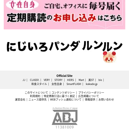
Official Site
JJ
CLASSY.
VERY
STORY
HERS
Mart
美ST
bis
和食スタイル
女性自身
SmartFLASH
kokode.jp
このサイトについて
コンテンツポリシー
プライバシーポリシー
利用規約
特定商取引法に基づく表記
広告掲載について
運営会社
ニュース提供先
WEBプッシュ通知について
情報提供
お問い合わせ