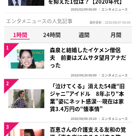
を抑えた1位は？【2020年代】
2025/02/09 06:00
エンタメニュース
エンタメニュースの人気記事
最終更新：2026/08/07 06:00
1時間
24時間
週間
月間
1
森泉と結婚したイケメン僧侶
夫 前妻はズムサタ望月アナだ
った
2018/04/26 06:00
エンタメニュース
2
「泣けてくる」消えた54歳“旧
ジャニ”アイドル 8年ぶり“本
業”姿にネット感涙…現在は家
賃3.4万円の“懐事情”
2026/08/06 19:10
エンタメニュース
3
百恵さんの介護支える友和の覚