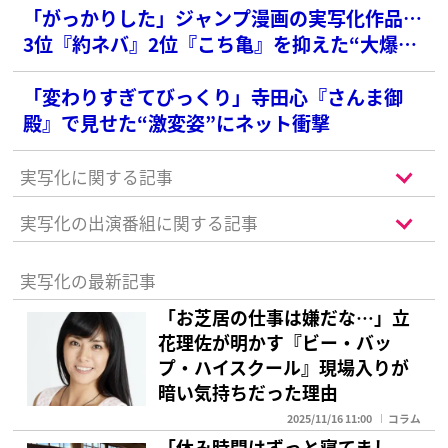
「がっかりした」ジャンプ漫画の実写化作品…
3位『約ネバ』2位『こち亀』を抑えた“大爆
死”映画は？【歴代ベスト格付け】
「変わりすぎてびっくり」寺田心『さんま御
殿』で見せた“激変姿”にネット衝撃
実写化に関する記事
実写化の出演番組に関する記事
実写化の最新記事
「お芝居の仕事は嫌だな…」立
花理佐が明かす『ビー・バッ
プ・ハイスクール』現場入りが
暗い気持ちだった理由
2025/11/16 11:00
コラム
「休み時間はずっと寝てまし