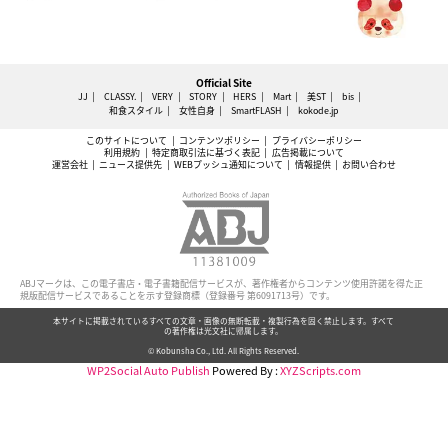
Official Site
JJ
CLASSY.
VERY
STORY
HERS
Mart
美ST
bis
和食スタイル
女性自身
SmartFLASH
kokode.jp
このサイトについて
コンテンツポリシー
プライバシーポリシー
利用規約
特定商取引法に基づく表記
広告掲載について
運営会社
ニュース提供先
WEBプッシュ通知について
情報提供
お問い合わせ
ABJマークは、この電子書店・電子書籍配信サービスが、著作権者からコンテンツ使用許諾を得た正
規版配信サービスであることを示す登録商標（登録番号 第6091713号）です。
本サイトに掲載されているすべての文章・画像の無断転載・複製行為を固く禁止します。すべて
の著作権は光文社に帰属します。
© Kobunsha Co., Ltd. All Rights Reserved.
WP2Social Auto Publish
Powered By :
XYZScripts.com