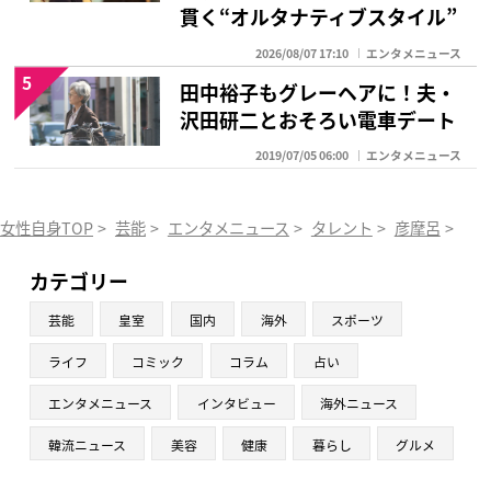
貫く“オルタナティブスタイル”
2026/08/07 17:10
エンタメニュース
5
田中裕子もグレーヘアに！夫・
沢田研二とおそろい電車デート
2019/07/05 06:00
エンタメニュース
女性自身TOP
>
芸能
>
エンタメニュース
>
タレント
>
彦摩呂
>
「
カテゴリー
芸能
皇室
国内
海外
スポーツ
ライフ
コミック
コラム
占い
エンタメニュース
インタビュー
海外ニュース
韓流ニュース
美容
健康
暮らし
グルメ