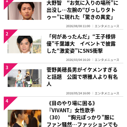
1
大野智 “お気に入りの場所”に
出没し…左腕の“びっしりタト
ゥー”に現れた「驚きの異変」
2026/08/08 11:00
エンタメニュース
2
「何があったんだ」“王子様俳
優”千葉雄大 イベントで披露
した“激変姿”にSNS衝撃
2026/03/04 16:20
エンタメニュース
3
菅野美穂長男がイケメンすぎる
と話題 公園で堺雅人より有名
人
2018/05/24 16:00
エンタメニュース
4
《目のやり場に困る》
『VIVANT』女性歌手
（30） “胸元ぽっかり”服に
ファン騒然…ファッションでも