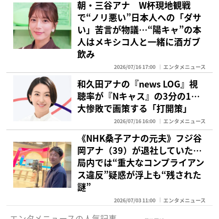
朝・三谷アナ W杯現地観戦
で“ノリ悪い”日本人への「ダサ
い」苦言が物議…“陽キャ”の本
人はメキシコ人と一緒に酒ガブ
飲み
2026/07/16 17:00
エンタメニュース
和久田アナの『news LOG』視
聴率が『Nキャス』の3分の1…
大惨敗で画策する「打開策」
2026/07/16 16:00
エンタメニュース
《NHK桑子アナの元夫》フジ谷
岡アナ（39）が退社していた…
局内では“重大なコンプライアン
ス違反”疑惑が浮上も“残された
謎”
2026/07/03 11:00
エンタメニュース
エンタメニュースの人気記事