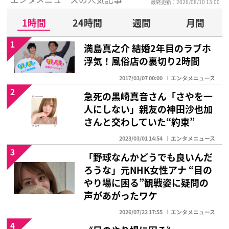
最終更新：2026/08/10 13:00
1時間
24時間
週間
月間
1
満島真之介 結婚2年目のラブホ
浮気！風俗店の裏切り2時間
2017/03/07 00:00
エンタメニュース
2
急死の黒崎真音さん「さやを一
人にしない」親友の神田沙也加
さんと交わしていた“約束”
2023/03/01 14:54
エンタメニュース
3
「野球なんかどうでも良いんだ
ろうな」元NHK女性アナ “目の
やり場に困る”観戦姿に疑問の
声があがったワケ
2026/07/22 17:55
エンタメニュース
4