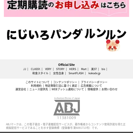
Official Site
JJ
CLASSY.
VERY
STORY
HERS
Mart
美ST
bis
和食スタイル
女性自身
SmartFLASH
kokode.jp
このサイトについて
コンテンツポリシー
プライバシーポリシー
利用規約
特定商取引法に基づく表記
広告掲載について
運営会社
ニュース提供先
WEBプッシュ通知について
情報提供
お問い合わせ
ABJマークは、この電子書店・電子書籍配信サービスが、著作権者からコンテンツ使用許諾を得た正
規版配信サービスであることを示す登録商標（登録番号 第6091713号）です。