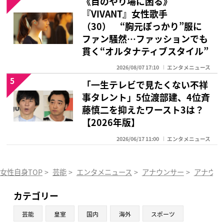
《目のやり場に困る》
『VIVANT』女性歌手
（30） “胸元ぽっかり”服に
ファン騒然…ファッションでも
貫く“オルタナティブスタイル”
2026/08/07 17:10
エンタメニュース
5
「一生テレビで見たくない不祥
事タレント」5位渡部建、4位斉
藤慎二を抑えたワースト3は？
【2026年版】
2026/06/17 11:00
エンタメニュース
女性自身TOP
>
芸能
>
エンタメニュース
>
アナウンサー
>
アナウン
カテゴリー
芸能
皇室
国内
海外
スポーツ