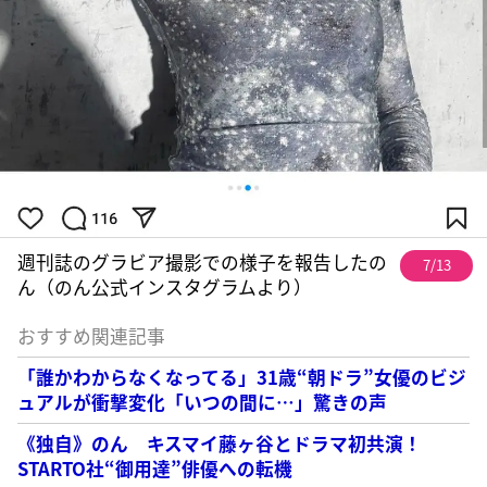
週刊誌のグラビア撮影での様子を報告したの
7/13
ん（のん公式インスタグラムより）
おすすめ関連記事
「誰かわからなくなってる」31歳“朝ドラ”女優のビジ
ュアルが衝撃変化「いつの間に…」驚きの声
《独自》のん キスマイ藤ヶ谷とドラマ初共演！
STARTO社“御用達”俳優への転機