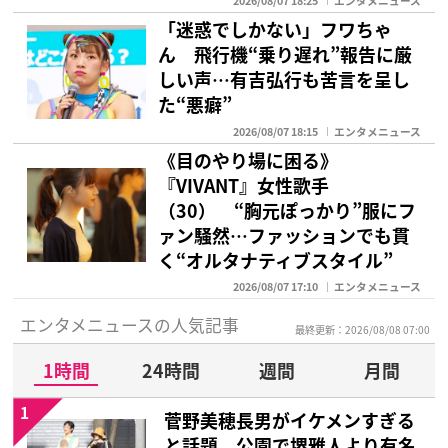
2026/08/07 18:25
エンタメニュース
「迷惑でしかない」フワちゃ
ん 飛行機“乗り遅れ”報告に厳
しい声…有吉弘行も苦言を呈し
た“悪癖”
2026/08/07 18:15
エンタメニュース
《目のやり場に困る》
『VIVANT』女性歌手
（30） “胸元ぽっかり”服にフ
ァン騒然…ファッションでも貫
く“オルタナティブスタイル”
2026/08/07 17:10
エンタメニュース
エンタメニュースの人気記事
最終更新：2026/08/08 07:00
1時間
24時間
週間
月間
1
菅野美穂長男がイケメンすぎる
と話題 公園で堺雅人より有名