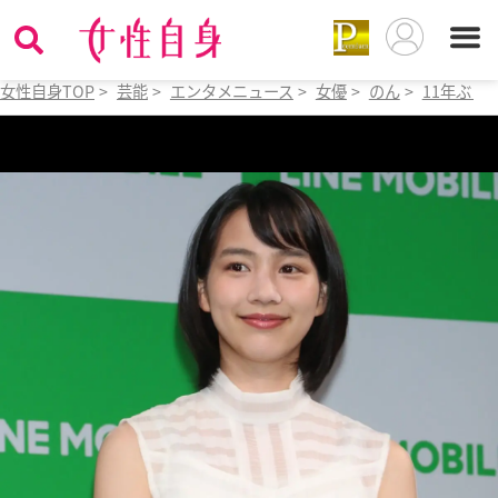
女性自身TOP
>
芸能
>
エンタメニュース
>
女優
>
のん
>
11年ぶり