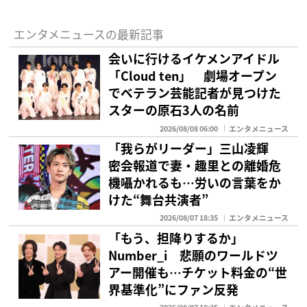
エンタメニュースの最新記事
会いに行けるイケメンアイドル
「Cloud ten」 劇場オープン
でベテラン芸能記者が見つけた
スターの原石3人の名前
2026/08/08 06:00
エンタメニュース
「我らがリーダー」三山凌輝
密会報道で妻・趣里との離婚危
機囁かれるも…労いの言葉をか
けた“舞台共演者”
2026/08/07 18:35
エンタメニュース
「もう、担降りするか」
Number_i 悲願のワールドツ
アー開催も…チケット料金の“世
界基準化”にファン反発