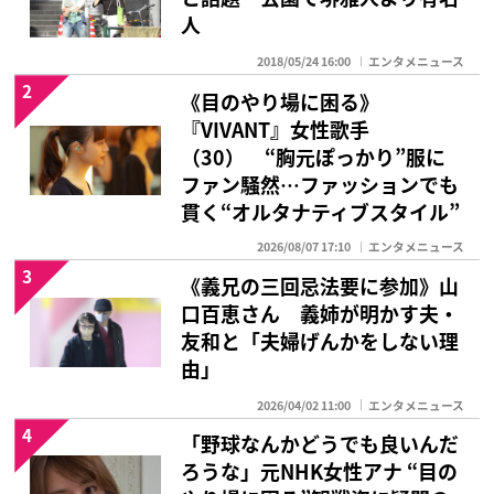
人
2018/05/24 16:00
エンタメニュース
2
《目のやり場に困る》
『VIVANT』女性歌手
（30） “胸元ぽっかり”服に
ファン騒然…ファッションでも
貫く“オルタナティブスタイル”
2026/08/07 17:10
エンタメニュース
3
《義兄の三回忌法要に参加》山
口百恵さん 義姉が明かす夫・
友和と「夫婦げんかをしない理
由」
2026/04/02 11:00
エンタメニュース
4
「野球なんかどうでも良いんだ
ろうな」元NHK女性アナ “目の