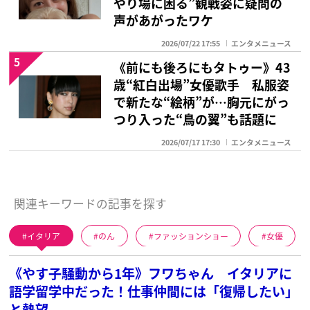
やり場に困る”観戦姿に疑問の
声があがったワケ
2026/07/22 17:55
エンタメニュース
5
《前にも後ろにもタトゥー》43
歳“紅白出場”女優歌手 私服姿
で新たな“絵柄”が…胸元にがっ
つり入った“鳥の翼”も話題に
2026/07/17 17:30
エンタメニュース
関連キーワードの記事を探す
イタリア
のん
ファッションショー
女優
《やす子騒動から1年》フワちゃん イタリアに
語学留学中だった！仕事仲間には「復帰したい」
と熱望