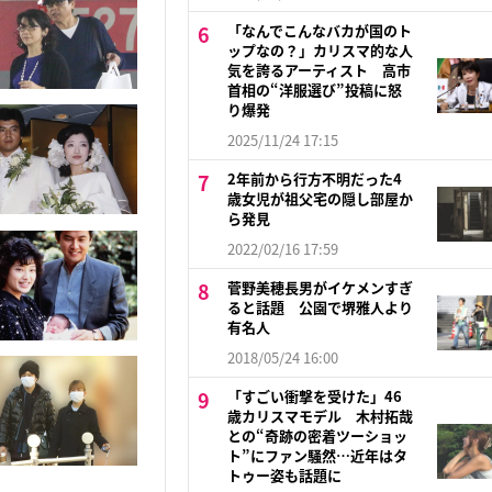
「なんでこんなバカが国のト
ップなの？」カリスマ的な人
気を誇るアーティスト 高市
首相の“洋服選び”投稿に怒
り爆発
2025/11/24 17:15
2年前から行方不明だった4
歳女児が祖父宅の隠し部屋か
ら発見
2022/02/16 17:59
菅野美穂長男がイケメンすぎ
ると話題 公園で堺雅人より
有名人
2018/05/24 16:00
「すごい衝撃を受けた」46
歳カリスマモデル 木村拓哉
との“奇跡の密着ツーショッ
ト”にファン騒然…近年はタ
トゥー姿も話題に