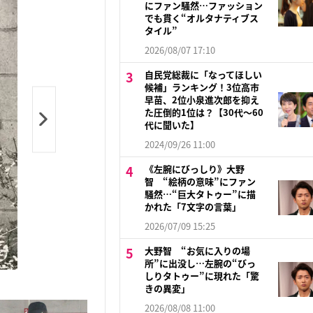
にファン騒然…ファッション
でも貫く“オルタナティブス
タイル”
2026/08/07 17:10
自民党総裁に「なってほしい
候補」ランキング！3位高市
早苗、2位小泉進次郎を抑え
た圧倒的1位は？【30代〜60
代に聞いた】
2024/09/26 11:00
《左腕にびっしり》大野
智 “絵柄の意味”にファン
騒然…“巨大タトゥー”に描
かれた「7文字の言葉」
2026/07/09 15:25
大野智 “お気に入りの場
所”に出没し…左腕の“びっ
しりタトゥー”に現れた「驚
きの異変」
2026/08/08 11:00