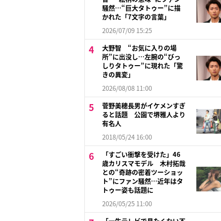
騒然…“巨大タトゥー”に描
かれた「7文字の言葉」
2026/07/09 15:25
大野智 “お気に入りの場
所”に出没し…左腕の“びっ
しりタトゥー”に現れた「驚
きの異変」
2026/08/08 11:00
菅野美穂長男がイケメンすぎ
ると話題 公園で堺雅人より
有名人
2018/05/24 16:00
「すごい衝撃を受けた」46
歳カリスマモデル 木村拓哉
との“奇跡の密着ツーショッ
ト”にファン騒然…近年はタ
トゥー姿も話題に
2026/05/25 11:00
「一生テレビで見たくない不