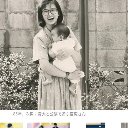
86年、次男・貴大と公演で遊ぶ百恵さん