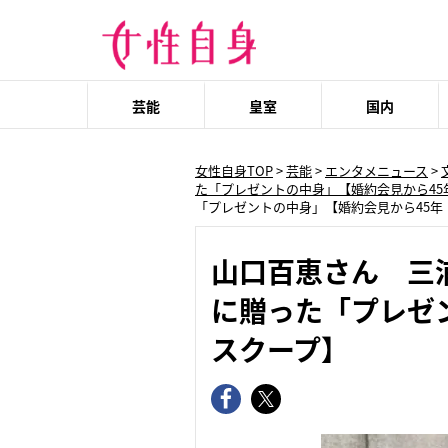
芸能
皇室
国内
女性自身TOP
>
芸能
>
エンタメニュース
>
た「プレゼントの中身」【婚約会見から45
「プレゼントの中身」【婚約会見から45年
山口百恵さん 三
に贈った「プレゼ
スクープ】