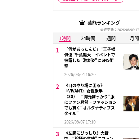
芸能ランキング
最終更新：2026/08/09 17
1時間
24時間
週間
月間
「何があったんだ」“王子様
俳優”千葉雄大 イベントで
披露した“激変姿”にSNS衝
撃
2026/03/04 16:20
《目のやり場に困る》
『VIVANT』女性歌手
（30） “胸元ぽっかり”服
にファン騒然…ファッション
でも貫く“オルタナティブス
タイル”
2026/08/07 17:10
《左腕にびっしり》大野
智 “絵柄の意味”にファン