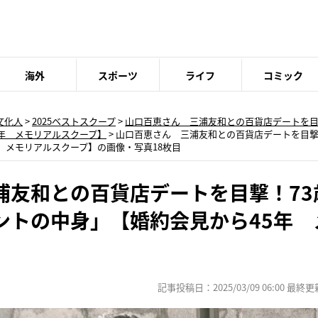
海外
スポーツ
ライフ
コミック
文化人
>
2025ベストスクープ
>
山口百恵さん 三浦友和との百貨店デートを目
年 メモリアルスクープ】
>
山口百恵さん 三浦友和との百貨店デートを目撃
 メモリアルスクープ】の画像・写真18枚目
浦友和との百貨店デートを目撃！73
ントの中身」【婚約会見から45年 
記事投稿日：2025/03/09 06:00 最終更新日