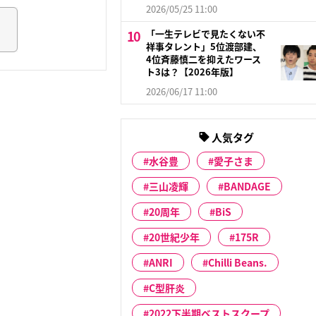
2026/05/25 11:00
「一生テレビで見たくない不
祥事タレント」5位渡部建、
4位斉藤慎二を抑えたワース
ト3は？【2026年版】
2026/06/17 11:00
人気タグ
水谷豊
愛子さま
三山凌輝
BANDAGE
20周年
BiS
20世紀少年
175R
ANRI
Chilli Beans.
C型肝炎
2022下半期ベストスクープ