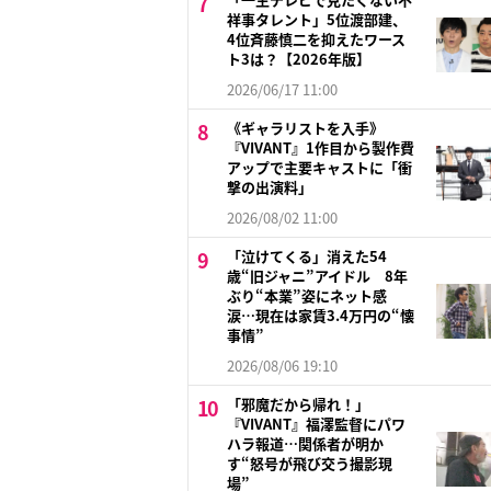
祥事タレント」5位渡部建、
4位斉藤慎二を抑えたワース
ト3は？【2026年版】
2026/06/17 11:00
《ギャラリストを入手》
『VIVANT』1作目から製作費
アップで主要キャストに「衝
撃の出演料」
2026/08/02 11:00
「泣けてくる」消えた54
歳“旧ジャニ”アイドル 8年
ぶり“本業”姿にネット感
涙…現在は家賃3.4万円の“懐
事情”
2026/08/06 19:10
「邪魔だから帰れ！」
『VIVANT』福澤監督にパワ
ハラ報道…関係者が明か
す“怒号が飛び交う撮影現
場”