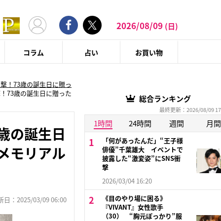
2026/08/09
(日)
コラム
占い
お買い物
撃！73歳の誕生日に贈っ
！73歳の誕生日に贈った
総合ランキング
最終更新：2026/08/09 17
1時間
24時間
週間
月間
歳の誕生日
「何があったんだ」“王子様
メモリアル
俳優”千葉雄大 イベントで
披露した“激変姿”にSNS衝
撃
2026/03/04 16:20
《目のやり場に困る》
：2025/03/09 06:00
『VIVANT』女性歌手
（30） “胸元ぽっかり”服