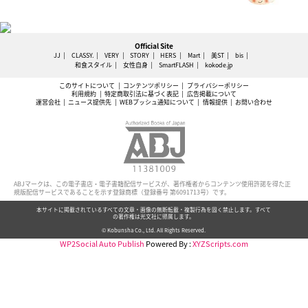
Official Site
JJ
CLASSY.
VERY
STORY
HERS
Mart
美ST
bis
和食スタイル
女性自身
SmartFLASH
kokode.jp
このサイトについて
コンテンツポリシー
プライバシーポリシー
利用規約
特定商取引法に基づく表記
広告掲載について
運営会社
ニュース提供先
WEBプッシュ通知について
情報提供
お問い合わせ
ABJマークは、この電子書店・電子書籍配信サービスが、著作権者からコンテンツ使用許諾を得た正
規版配信サービスであることを示す登録商標（登録番号 第6091713号）です。
本サイトに掲載されているすべての文章・画像の無断転載・複製行為を固く禁止します。すべて
の著作権は光文社に帰属します。
© Kobunsha Co., Ltd. All Rights Reserved.
WP2Social Auto Publish
Powered By :
XYZScripts.com