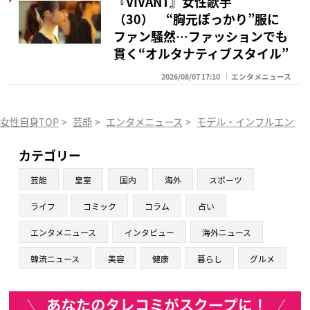
『VIVANT』女性歌手
（30） “胸元ぽっかり”服に
ファン騒然…ファッションでも
貫く“オルタナティブスタイル”
2026/08/07 17:10
エンタメニュース
女性自身TOP
>
芸能
>
エンタメニュース
>
モデル・インフルエンサ
カテゴリー
芸能
皇室
国内
海外
スポーツ
ライフ
コミック
コラム
占い
エンタメニュース
インタビュー
海外ニュース
韓流ニュース
美容
健康
暮らし
グルメ