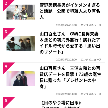
2
菅野美穂長男がイケメンすぎる
と話題 公園で堺雅人より有名
人
2018/05/24 16:00
エンタメニュース
3
山口百恵さん GWに長男夫妻
＆孫との初海外旅行！訪れたア
イドル時代から愛する「思い出
のリゾート」
2026/05/22 11:00
エンタメニュース
4
山口百恵さん 三浦友和との百
貨店デートを目撃！73歳の誕生
日に贈った「プレゼントの中
身」
2025/02/08 11:00
エンタメニュース
5
《目のやり場に困る》