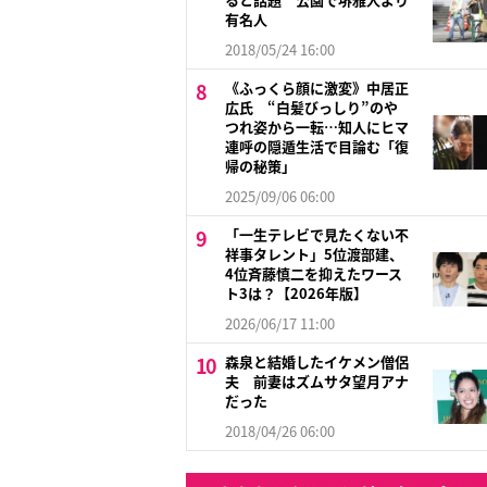
有名人
2018/05/24 16:00
《ふっくら顔に激変》中居正
広氏 “白髪びっしり”のや
つれ姿から一転…知人にヒマ
連呼の隠遁生活で目論む「復
帰の秘策」
2025/09/06 06:00
「一生テレビで見たくない不
祥事タレント」5位渡部建、
4位斉藤慎二を抑えたワース
ト3は？【2026年版】
2026/06/17 11:00
森泉と結婚したイケメン僧侶
夫 前妻はズムサタ望月アナ
だった
2018/04/26 06:00