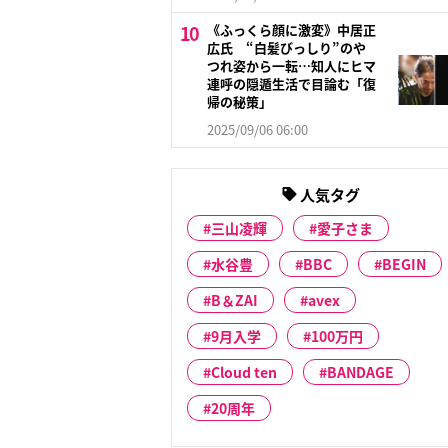
《ふっくら顔に激変》中居正
広氏 “白髪びっしり”のや
つれ姿から一転…知人にヒマ
連呼の隠遁生活で目論む「復
帰の秘策」
2025/09/06 06:00
人気タグ
三山凌輝
愛子さま
水谷豊
BBC
BEGIN
B＆ZAI
avex
9月入学
100万円
Cloud ten
BANDAGE
20周年