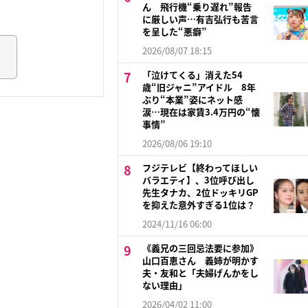
ん 飛行機“乗り遅れ”報告
に厳しい声…有吉弘行も苦言
を呈した“悪癖”
2026/08/07 18:15
「泣けてくる」消えた54
歳“旧ジャニ”アイドル 8年
ぶり“本業”姿にネット感
涙…現在は家賃3.4万円の“懐
事情”
2026/08/06 19:10
フジテレビ【終わってほしい
バラエティ】、3位呼び出し
先生タナカ、2位ドッキリGP
を抑えた意外すぎる1位は？
2024/11/16 06:00
《義兄の三回忌法要に参加》
山口百恵さん 義姉が明かす
夫・友和と「夫婦げんかをし
ない理由」
2026/04/02 11:00