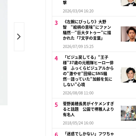
撃
2026/03/04 16:20
《左腕にびっしり》大野
智 “絵柄の意味”にファン
騒然…“巨大タトゥー”に描
かれた「7文字の言葉」
2026/07/09 15:25
「ビジュ戻してる」“王子
様”37歳の元戦隊ヒーロー俳
優 ふっくらビジュアルから
の“激やせ”回帰にSNS騒
然…語っていた“加齢を気に
しない”心境
2026/08/08 11:00
菅野美穂長男がイケメンすぎ
ると話題 公園で堺雅人より
有名人
2018/05/24 16:00
「迷惑でしかない」フワちゃ