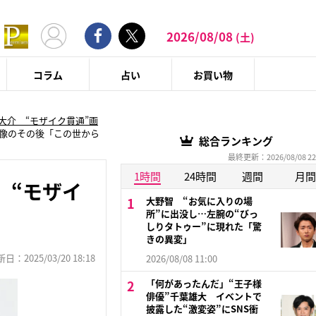
2026/08/08
(土)
コラム
占い
お買い物
間大介 “モザイク貫通”画
画像のその後「この世から
総合ランキング
最終更新：2026/08/08 22
1時間
24時間
週間
月間
 “モザイ
大野智 “お気に入りの場
」
所”に出没し…左腕の“びっ
しりタトゥー”に現れた「驚
きの異変」
：2025/03/20 18:18
2026/08/08 11:00
「何があったんだ」“王子様
俳優”千葉雄大 イベントで
披露した“激変姿”にSNS衝