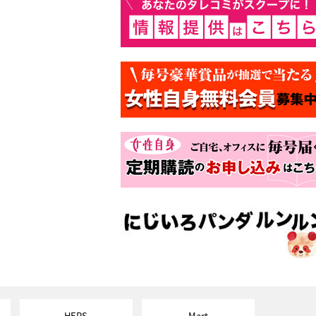
HERS
Mart