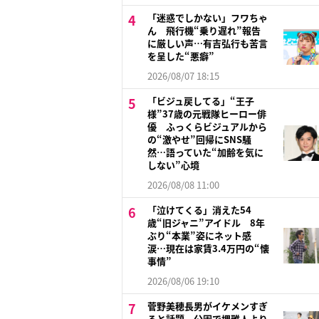
「迷惑でしかない」フワちゃ
ん 飛行機“乗り遅れ”報告
に厳しい声…有吉弘行も苦言
を呈した“悪癖”
2026/08/07 18:15
「ビジュ戻してる」“王子
様”37歳の元戦隊ヒーロー俳
優 ふっくらビジュアルから
の“激やせ”回帰にSNS騒
然…語っていた“加齢を気に
しない”心境
2026/08/08 11:00
「泣けてくる」消えた54
歳“旧ジャニ”アイドル 8年
ぶり“本業”姿にネット感
涙…現在は家賃3.4万円の“懐
事情”
2026/08/06 19:10
菅野美穂長男がイケメンすぎ
ると話題 公園で堺雅人より