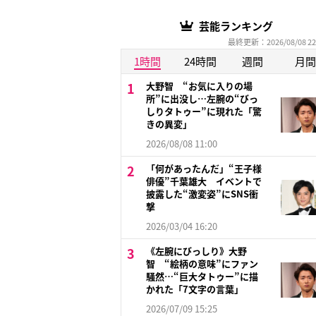
芸能ランキング
最終更新：2026/08/08 22
1時間
24時間
週間
月間
大野智 “お気に入りの場
所”に出没し…左腕の“びっ
しりタトゥー”に現れた「驚
きの異変」
2026/08/08 11:00
「何があったんだ」“王子様
俳優”千葉雄大 イベントで
披露した“激変姿”にSNS衝
撃
2026/03/04 16:20
《左腕にびっしり》大野
智 “絵柄の意味”にファン
騒然…“巨大タトゥー”に描
かれた「7文字の言葉」
2026/07/09 15:25