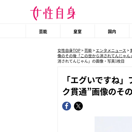
芸能
皇室
国内
女性自身TOP
>
芸能
>
エンタメニュース
>
像のその後「この世から消されてんじゃん
消されてんじゃん」の画像・写真1枚目
「エグいですね」フ
ク貫通”画像のそ