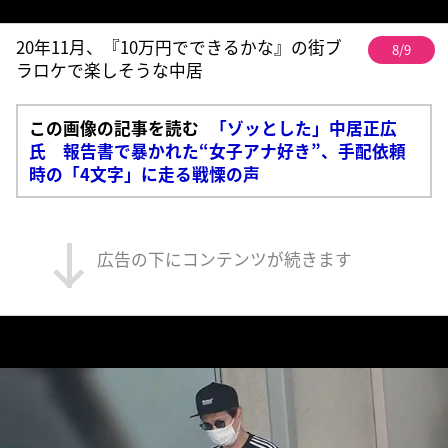
20年11月、『10万円でできるかな』の街ブ
8/9
ラロケで楽しそうな中居
この画像の記事を読む
「ゾッとした」中居正広
氏 報告書で暴かれた“女子アナ好き”、手配依頼
時の「4文字」に走る戦慄の声
広告の下にコンテンツが続きます