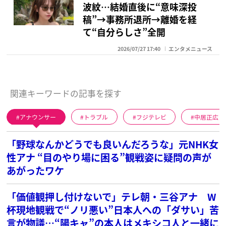
波紋…結婚直後に“意味深投
稿”→事務所退所→離婚を経
て“自分らしさ”全開
2026/07/27 17:40
エンタメニュース
関連キーワードの記事を探す
アナウンサー
トラブル
フジテレビ
中居正広
「野球なんかどうでも良いんだろうな」元NHK女
性アナ “目のやり場に困る”観戦姿に疑問の声が
あがったワケ
「価値観押し付けないで」テレ朝・三谷アナ W
杯現地観戦で“ノリ悪い”日本人への「ダサい」苦
言が物議…“陽キャ”の本人はメキシコ人と一緒に