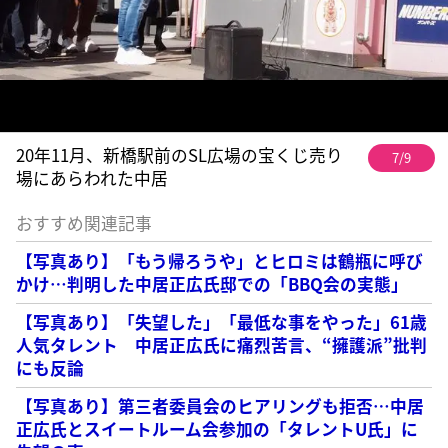
20年11月、新橋駅前のSL広場の宝くじ売り
7/9
場にあらわれた中居
おすすめ関連記事
【写真あり】「もう帰ろうや」とヒロミは鶴瓶に呼び
かけ…判明した中居正広氏邸での「BBQ会の実態」
【写真あり】「失望した」「最低な事をやった」61歳
人気タレント 中居正広氏に痛烈苦言、“擁護派”批判
にも反論
【写真あり】第三者委員会のヒアリングも拒否…中居
正広氏とスイートルーム会参加の「タレントU氏」に