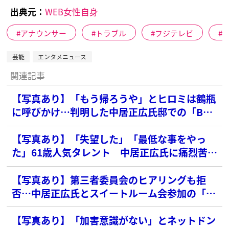
出典元：
WEB女性自身
アナウンサー
トラブル
フジテレビ
芸能
エンタメニュース
関連記事
【写真あり】「もう帰ろうや」とヒロミは鶴瓶
に呼びかけ…判明した中居正広氏邸での「BBQ
会の実態」
【写真あり】「失望した」「最低な事をやっ
た」61歳人気タレント 中居正広氏に痛烈苦
言、“擁護派”批判にも反論
【写真あり】第三者委員会のヒアリングも拒
否…中居正広氏とスイートルーム会参加の「タ
レントU氏」に失望の声
【写真あり】「加害意識がない」とネットドン