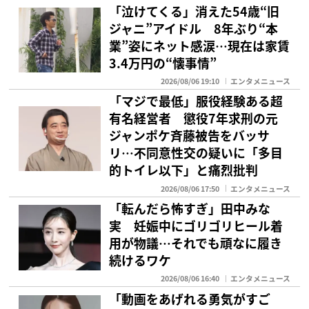
「泣けてくる」消えた54歳“旧
ジャニ”アイドル 8年ぶり“本
業”姿にネット感涙…現在は家賃
3.4万円の“懐事情”
2026/08/06 19:10
エンタメニュース
「マジで最低」服役経験ある超
有名経営者 懲役7年求刑の元
ジャンポケ斉藤被告をバッサ
リ…不同意性交の疑いに「多目
的トイレ以下」と痛烈批判
2026/08/06 17:50
エンタメニュース
「転んだら怖すぎ」田中みな
実 妊娠中にゴリゴリヒール着
用が物議…それでも頑なに履き
続けるワケ
2026/08/06 16:40
エンタメニュース
「動画をあげれる勇気がすご