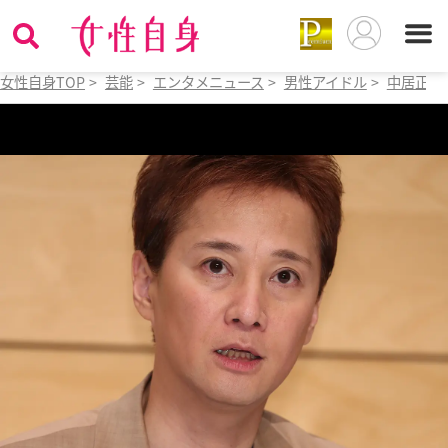
女性自身TOP
>
芸能
>
エンタメニュース
>
男性アイドル
>
中居正広