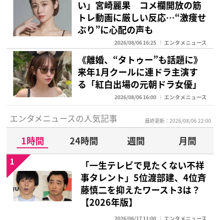
い」宮崎麗果 コメ欄開放の筋
トレ動画に厳しい反応…“激痩せ
ぶり”に心配の声も
2026/08/06 16:25
エンタメニュース
《離婚、“タトゥー”も話題に》
来年1月クールに連ドラ主演す
る「紅白出場の元朝ドラ女優」
2026/08/06 16:00
エンタメニュース
エンタメニュースの人気記事
最終更新：2026/08/06 22:00
1時間
24時間
週間
月間
1
「一生テレビで見たくない不祥
事タレント」5位渡部建、4位斉
藤慎二を抑えたワースト3は？
【2026年版】
2026/06/17 11:00
エンタメニュース