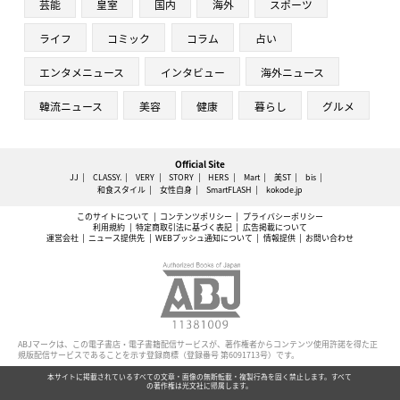
芸能
皇室
国内
海外
スポーツ
ライフ
コミック
コラム
占い
エンタメニュース
インタビュー
海外ニュース
韓流ニュース
美容
健康
暮らし
グルメ
Official Site
JJ
CLASSY.
VERY
STORY
HERS
Mart
美ST
bis
和食スタイル
女性自身
SmartFLASH
kokode.jp
このサイトについて
コンテンツポリシー
プライバシーポリシー
利用規約
特定商取引法に基づく表記
広告掲載について
運営会社
ニュース提供先
WEBプッシュ通知について
情報提供
お問い合わせ
ABJマークは、この電子書店・電子書籍配信サービスが、著作権者からコンテンツ使用許諾を得た正
規版配信サービスであることを示す登録商標（登録番号 第6091713号）です。
本サイトに掲載されているすべての文章・画像の無断転載・複製行為を固く禁止します。すべて
の著作権は光文社に帰属します。