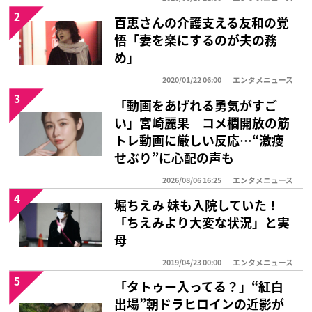
2
百恵さんの介護支える友和の覚
悟「妻を楽にするのが夫の務
め」
2020/01/22 06:00
エンタメニュース
3
「動画をあげれる勇気がすご
い」宮崎麗果 コメ欄開放の筋
トレ動画に厳しい反応…“激痩
せぶり”に心配の声も
2026/08/06 16:25
エンタメニュース
4
堀ちえみ 妹も入院していた！
「ちえみより大変な状況」と実
母
2019/04/23 00:00
エンタメニュース
5
「タトゥー入ってる？」“紅白
出場”朝ドラヒロインの近影が