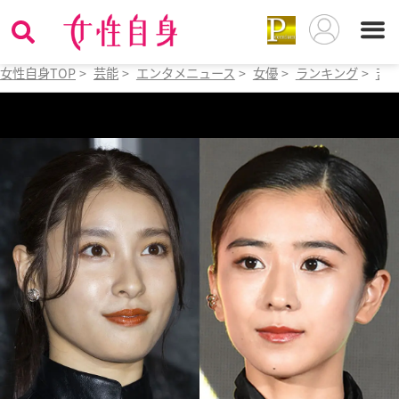
女性自身TOP
>
芸能
>
エンタメニュース
>
女優
>
ランキング
>
苦