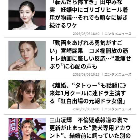
「転んだら怖すぎ」田中みな
実 妊娠中にゴリゴリヒール着
用が物議…それでも頑なに履き
続けるワケ
2026/08/06 16:40
エンタメニュース
「動画をあげれる勇気がすご
い」宮崎麗果 コメ欄開放の筋
トレ動画に厳しい反応…“激痩せ
ぶり”に心配の声も
2026/08/06 16:25
エンタメニュース
《離婚、“タトゥー”も話題に》
来年1月クールに連ドラ主演す
る「紅白出場の元朝ドラ女優」
2026/08/06 16:00
エンタメニュース
三山凌輝 不倫疑惑報道の裏で
更新が止まった“愛犬専用アカウ
ント”、結婚前に飼っていた別の