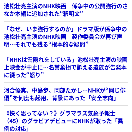
池松壮亮主演のNHK映画 係争中の公開強行のさ
なか本編に追加された“釈明文”
「なぜ、いま強行するのか」ドラマ版が係争中の
池松壮亮主演のNHK映画 製作委員会が再び声
明…それでも残る“根本的な疑問”
「NHKは雲隠れをしている」池松壮亮主演の映画
上映会が中止に…名誉棄損で訴える遺族が告発本
に綴った“怒り”
河合優実、中島歩、岡部たかし…NHKが“同じ俳
優”を何度も起用、背景にあった「安全志向」
《快く思ってない？》グラマラス気象予報士
（45）のグラビアデビューにNHKが取った「異
例の対応」