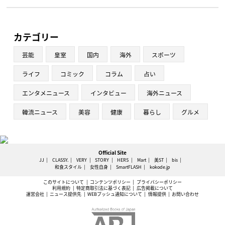
カテゴリー
芸能
皇室
国内
海外
スポーツ
ライフ
コミック
コラム
占い
エンタメニュース
インタビュー
海外ニュース
韓流ニュース
美容
健康
暮らし
グルメ
Official Site
JJ
CLASSY.
VERY
STORY
HERS
Mart
美ST
bis
和食スタイル
女性自身
SmartFLASH
kokode.jp
このサイトについて
コンテンツポリシー
プライバシーポリシー
利用規約
特定商取引法に基づく表記
広告掲載について
運営会社
ニュース提供先
WEBプッシュ通知について
情報提供
お問い合わせ