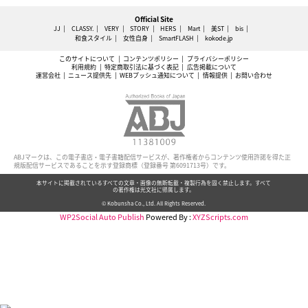
Official Site
JJ
CLASSY.
VERY
STORY
HERS
Mart
美ST
bis
和食スタイル
女性自身
SmartFLASH
kokode.jp
このサイトについて
コンテンツポリシー
プライバシーポリシー
利用規約
特定商取引法に基づく表記
広告掲載について
運営会社
ニュース提供先
WEBプッシュ通知について
情報提供
お問い合わせ
ABJマークは、この電子書店・電子書籍配信サービスが、著作権者からコンテンツ使用許諾を得た正
規版配信サービスであることを示す登録商標（登録番号 第6091713号）です。
本サイトに掲載されているすべての文章・画像の無断転載・複製行為を固く禁止します。すべて
の著作権は光文社に帰属します。
© Kobunsha Co., Ltd. All Rights Reserved.
WP2Social Auto Publish
Powered By :
XYZScripts.com