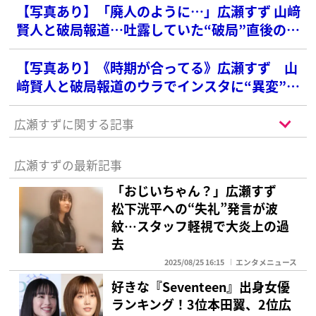
【写真あり】「廃人のように…」広瀬すず 山﨑
賢人と破局報道…吐露していた“破局”直後の傷
心生活
【写真あり】《時期が合ってる》広瀬すず 山
﨑賢人と破局報道のウラでインスタに“異変”…
31歳“求愛”俳優の存在
広瀬すずに関する記事
広瀬すずの最新記事
「おじいちゃん？」広瀬すず
松下洸平への“失礼”発言が波
紋…スタッフ軽視で大炎上の過
去
2025/08/25 16:15
エンタメニュース
好きな『Seventeen』出身女優
ランキング！3位本田翼、2位広