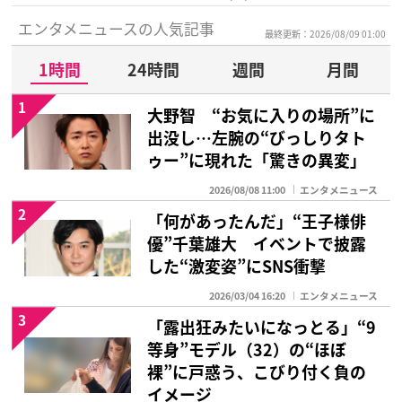
エンタメニュースの人気記事
最終更新：2026/08/09 01:00
1時間
24時間
週間
月間
1
大野智 “お気に入りの場所”に
出没し…左腕の“びっしりタト
ゥー”に現れた「驚きの異変」
2026/08/08 11:00
エンタメニュース
2
「何があったんだ」“王子様俳
優”千葉雄大 イベントで披露
した“激変姿”にSNS衝撃
2026/03/04 16:20
エンタメニュース
3
「露出狂みたいになっとる」“9
等身”モデル（32）の“ほぼ
裸”に戸惑う、こびり付く負の
イメージ