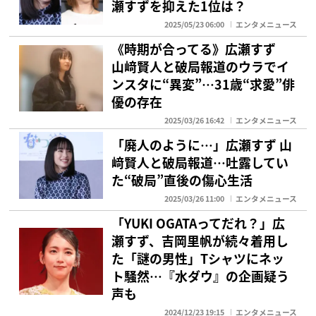
瀬すずを抑えた1位は？
2025/05/23 06:00
エンタメニュース
《時期が合ってる》広瀬すず
山﨑賢人と破局報道のウラでイ
ンスタに“異変”…31歳“求愛”俳
優の存在
2025/03/26 16:42
エンタメニュース
「廃人のように…」広瀬すず 山
﨑賢人と破局報道…吐露してい
た“破局”直後の傷心生活
2025/03/26 11:00
エンタメニュース
「YUKI OGATAってだれ？」広
瀬すず、吉岡里帆が続々着用し
た「謎の男性」Tシャツにネッ
ト騒然…『水ダウ』の企画疑う
声も
2024/12/23 19:15
エンタメニュース