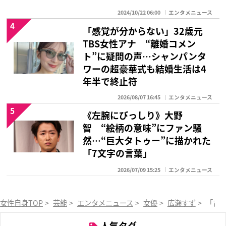
2024/10/22 06:00
エンタメニュース
4
「感覚が分からない」32歳元
TBS女性アナ “離婚コメン
ト”に疑問の声…シャンパンタ
ワーの超豪華式も結婚生活は4
年半で終止符
2026/08/07 16:45
エンタメニュース
5
《左腕にびっしり》大野
智 “絵柄の意味”にファン騒
然…“巨大タトゥー”に描かれた
「7文字の言葉」
2026/07/09 15:25
エンタメニュース
女性自身TOP
>
芸能
>
エンタメニュース
>
女優
>
広瀬すず
>
「言
人気タグ