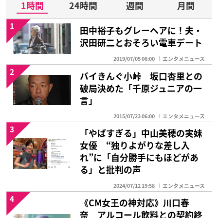
1時間
24時間
週間
月間
1
田中裕子もグレーヘアに！夫・
沢田研二とおそろい電車デート
2019/07/05 06:00
エンタメニュース
2
バイきんぐ小峠 坂口杏里との
破局決めた「千原ジュニアの一
言」
2015/07/23 06:00
エンタメニュース
3
「やばすぎる」中山美穂の実妹
女優 “独りよがりな差し入
れ”に「自分勝手にもほどがあ
る」と批判の声
2024/07/12 19:58
エンタメニュース
4
《CM女王の神対応》川口春
奈 アルコール飲料との契約終