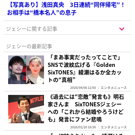
【写真あり】浅田真央 3日連続“同伴帰宅”！
お相手は“橋本名人”の息子
ジェシーに関する記事
ジェシーの最新記事
「まあ事実だったってことで」
SNSで波紋広げる『Golden
SixTONES』綾瀬はるか全カッ
トの“真相”
2026/04/06 12:50
エンタメニュース
《過去には“恋敵”発言も》明石
家さんま SixTONESジェシー
への「これから結婚やろうけど
も」発言にファン悲鳴
2026/02/20 16:30
エンタメニュース