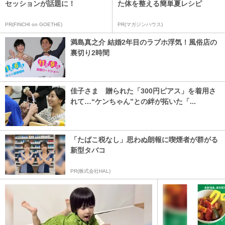
セッションが話題に！
た体を整える簡単夏レシピ
PR(FINCHI on GOETHE)
PR(マガジンハウス)
満島真之介 結婚2年目のラブホ浮気！風俗店の
裏切り2時間
佳子さま 贈られた「300円ピアス」を着用さ
れて…“ケンちゃん”との絆が拓いた「...
「たばこ税なし」思わぬ朗報に喫煙者が群がる
新型タバコ
PR(株式会社HAL)