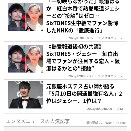
「一切映らなかった」綾瀬はる
か 紅白本番で熱愛報道ジェシ
ーとの“接触”はゼロ…
SixTONES生中継でファン驚愕
したNHKの「徹底進行」
2026/01/01 18:55
エンタメニュース
《熱愛報道後初の共演》
SixTONES・ジェシー 紅白出
場でファンが注目する恋人・綾
瀬はるかとの“接触”
2025/12/08 17:21
エンタメニュース
元銀座ホステス占い師が語る
「5月10日の開運最強有名人」2
位はジェシー、1位は？
2025/05/10 06:00
占い
エンタメニュースの人気記事
最終更新：2026/08/06 14:00