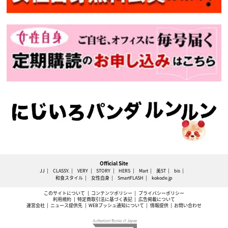
Official Site
JJ
CLASSY.
VERY
STORY
HERS
Mart
美ST
bis
和食スタイル
女性自身
SmartFLASH
kokode.jp
このサイトについて
コンテンツポリシー
プライバシーポリシー
利用規約
特定商取引法に基づく表記
広告掲載について
運営会社
ニュース提供先
WEBプッシュ通知について
情報提供
お問い合わせ