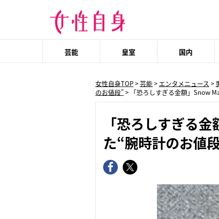
芸能
皇室
国内
女性自身TOP
>
芸能
>
エンタメニュース
>
のお値段”
>
「恐ろしすぎる金額」Snow 
「恐ろしすぎる金額
た“腕時計のお値段