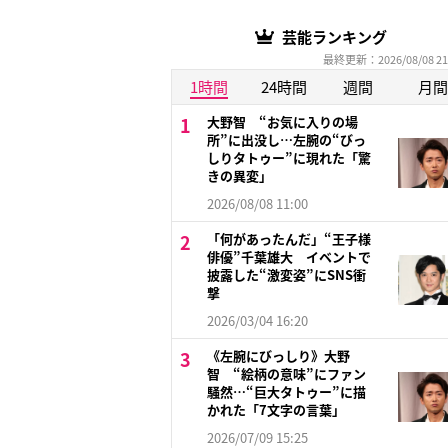
芸能ランキング
最終更新：2026/08/08 21
1時間
24時間
週間
月間
大野智 “お気に入りの場
所”に出没し…左腕の“びっ
しりタトゥー”に現れた「驚
きの異変」
2026/08/08 11:00
「何があったんだ」“王子様
俳優”千葉雄大 イベントで
披露した“激変姿”にSNS衝
撃
2026/03/04 16:20
《左腕にびっしり》大野
智 “絵柄の意味”にファン
騒然…“巨大タトゥー”に描
かれた「7文字の言葉」
2026/07/09 15:25