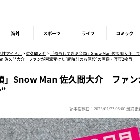
海外
スポーツ
ライフ
コミック
男性アイドル
>
佐久間大介
>
「恐ろしすぎる金額」Snow Man 佐久間大介 
Man 佐久間大介 ファンが衝撃受けた“腕時計のお値段”の画像・写真2枚目
」Snow Man 佐久間大介 ファ
”
記事投稿日：2025/04/23 06:00 最終更新日