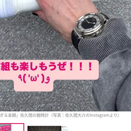
ぎる金額」佐久間の腕時計（写真：佐久間大介のInstagramより）