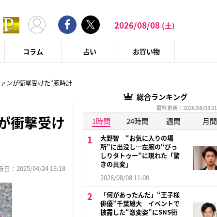
2026/08/08
(土)
コラム
占い
お買い物
ファンが衝撃受けた“腕時計
総合ランキング
最終更新：2026/08/08 21
ンが衝撃受け
1時間
24時間
週間
月間
大野智 “お気に入りの場
所”に出没し…左腕の“びっ
しりタトゥー”に現れた「驚
きの異変」
：2025/04/24 16:18
2026/08/08 11:00
「何があったんだ」“王子様
俳優”千葉雄大 イベントで
披露した“激変姿”にSNS衝