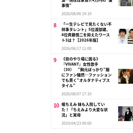
事情”
2026/08/06 19:10
「一生テレビで見たくない不
祥事タレント」5位渡部建、
4位斉藤慎二を抑えたワース
ト3は？【2026年版】
2026/06/17 11:00
《目のやり場に困る》
『VIVANT』女性歌手
（30） “胸元ぽっかり”服
にファン騒然…ファッション
でも貫く“オルタナティブス
タイル”
2026/08/07 17:10
堀ちえみ 妹も入院してい
た！「ちえみより大変な状
況」と実母
2019/04/23 00:00