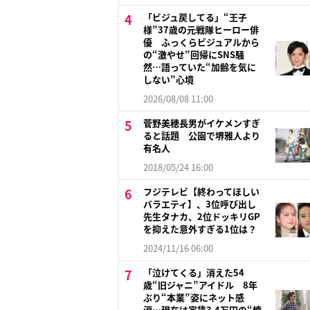
「ビジュ戻してる」“王子
様”37歳の元戦隊ヒーロー俳
優 ふっくらビジュアルから
の“激やせ”回帰にSNS騒
然…語っていた“加齢を気に
しない”心境
2026/08/08 11:00
菅野美穂長男がイケメンすぎ
ると話題 公園で堺雅人より
有名人
2018/05/24 16:00
フジテレビ【終わってほしい
バラエティ】、3位呼び出し
先生タナカ、2位ドッキリGP
を抑えた意外すぎる1位は？
2024/11/16 06:00
「泣けてくる」消えた54
歳“旧ジャニ”アイドル 8年
ぶり“本業”姿にネット感
涙…現在は家賃3.4万円の“懐