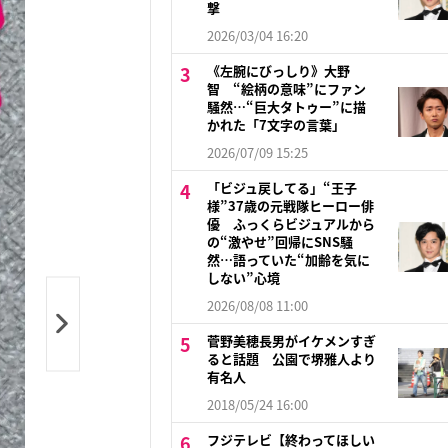
撃
2026/03/04 16:20
《左腕にびっしり》大野
智 “絵柄の意味”にファン
騒然…“巨大タトゥー”に描
かれた「7文字の言葉」
2026/07/09 15:25
「ビジュ戻してる」“王子
様”37歳の元戦隊ヒーロー俳
優 ふっくらビジュアルから
の“激やせ”回帰にSNS騒
然…語っていた“加齢を気に
しない”心境
2026/08/08 11:00
菅野美穂長男がイケメンすぎ
ると話題 公園で堺雅人より
有名人
2018/05/24 16:00
フジテレビ【終わってほしい