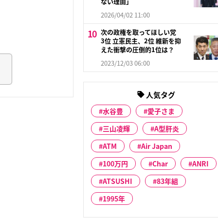
ない理由」
2026/04/02 11:00
次の政権を取ってほしい党
3位 立憲民主、2位 維新を抑
えた衝撃の圧倒的1位は？
2023/12/03 06:00
人気タグ
水谷豊
愛子さま
三山凌輝
A型肝炎
ATM
Air Japan
100万円
Char
ANRI
ATSUSHI
83年組
1995年