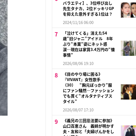
バラエティ】、3位呼び出し
先生タナカ、2位ドッキリGP
を抑えた意外すぎる1位は？
2024/11/16 06:00
「泣けてくる」消えた54
歳“旧ジャニ”アイドル 8年
ぶり“本業”姿にネット感
涙…現在は家賃3.4万円の“懐
事情”
2026/08/06 19:10
《目のやり場に困る》
『VIVANT』女性歌手
（30） “胸元ぽっかり”服
にファン騒然…ファッション
でも貫く“オルタナティブス
タイル”
2026/08/07 17:10
《義兄の三回忌法要に参加》
山口百恵さん 義姉が明かす
夫・友和と「夫婦げんかをし