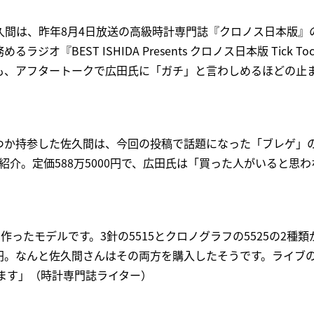
久間は、昨年8月4日放送の高級時計専門誌『クロノス日本版』
オ『BEST ISHIDA Presents クロノス日本版 Tick Tock
た際も、アフタートークで広田氏に「ガチ」と言わしめるほどの止
つか持参した佐久間は、今回の投稿で話題になった「ブレゲ」の
を紹介。定価588万5000円で、広田氏は「買った人がいると思
作ったモデルです。3針の5515とクロノグラフの5525の2種
00円。なんと佐久間さんはその両方を購入したそうです。ライブ
れます」（時計専門誌ライター）