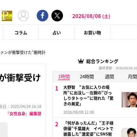
2026/08/08
(土)
コラム
占い
お買い物
 ファンが衝撃受けた“腕時計
総合ランキング
最終更新：2026/08/08 16
ンが衝撃受け
1時間
24時間
週間
月間
大野智 “お気に入りの場
所”に出没し…左腕の“びっ
しりタトゥー”に現れた「驚
きの異変」
：2025/04/24 16:18
2026/08/08 11:00
『女性自身』編集部
「何があったんだ」“王子様
俳優”千葉雄大 イベントで
披露した“激変姿”にSNS衝