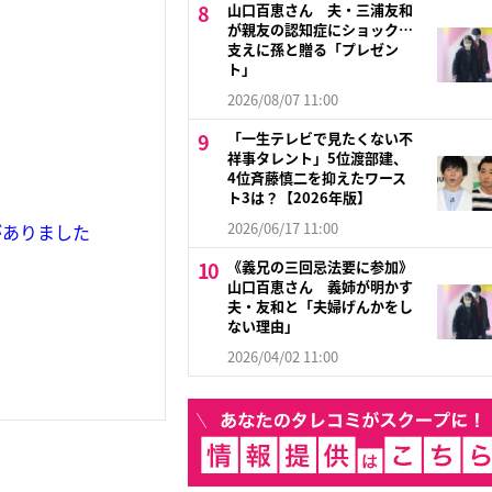
山口百恵さん 夫・三浦友和
が親友の認知症にショック…
支えに孫と贈る「プレゼン
ト」
2026/08/07 11:00
「一生テレビで見たくない不
祥事タレント」5位渡部建、
4位斉藤慎二を抑えたワース
ト3は？【2026年版】
2026/06/17 11:00
がありました
《義兄の三回忌法要に参加》
山口百恵さん 義姉が明かす
夫・友和と「夫婦げんかをし
ない理由」
2026/04/02 11:00