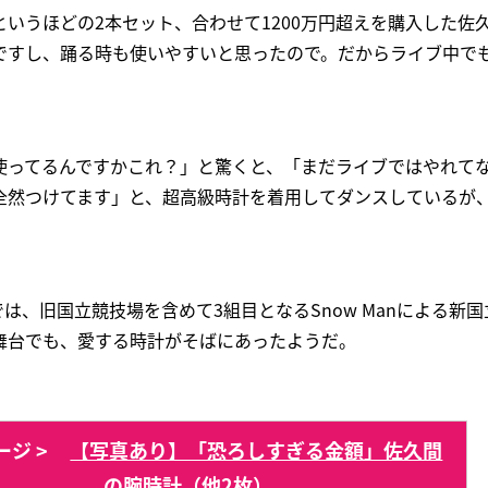
いうほどの2本セット、合わせて1200万円超えを購入した佐
ですし、踊る時も使いやすいと思ったので。だからライブ中で
使ってるんですかこれ？」と驚くと、「まだライブではやれて
全然つけてます」と、超高級時計を着用してダンスしているが
。
は、旧国立競技場を含めて3組目となるSnow Manによる新国
舞台でも、愛する時計がそばにあったようだ。
ジ >
【写真あり】「恐ろしすぎる金額」佐久間
の腕時計（他2枚）