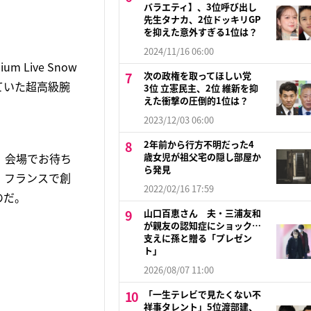
バラエティ】、3位呼び出し
先生タナカ、2位ドッキリGP
を抑えた意外すぎる1位は？
2024/11/16 06:00
 Live Snow
次の政権を取ってほしい党
していた超高級腕
3位 立憲民主、2位 維新を抑
えた衝撃の圧倒的1位は？
2023/12/03 06:00
2年前から行方不明だった4
目 会場でお待ち
歳女児が祖父宅の隠し部屋か
ら発見
、フランスで創
2022/02/16 17:59
のだ。
山口百恵さん 夫・三浦友和
が親友の認知症にショック…
支えに孫と贈る「プレゼン
ト」
2026/08/07 11:00
「一生テレビで見たくない不
祥事タレント」5位渡部建、