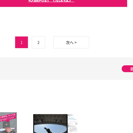
1
2
次へ >