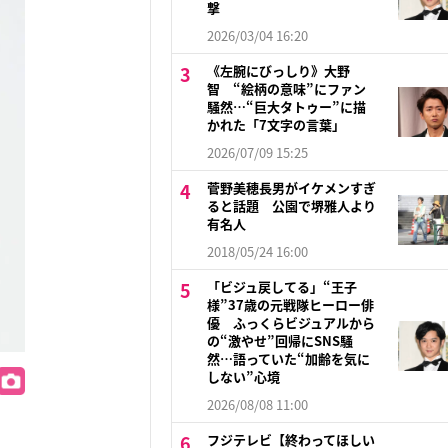
撃
2026/03/04 16:20
《左腕にびっしり》大野
智 “絵柄の意味”にファン
騒然…“巨大タトゥー”に描
かれた「7文字の言葉」
2026/07/09 15:25
菅野美穂長男がイケメンすぎ
ると話題 公園で堺雅人より
有名人
2018/05/24 16:00
「ビジュ戻してる」“王子
様”37歳の元戦隊ヒーロー俳
優 ふっくらビジュアルから
の“激やせ”回帰にSNS騒
然…語っていた“加齢を気に
しない”心境
2026/08/08 11:00
フジテレビ【終わってほしい