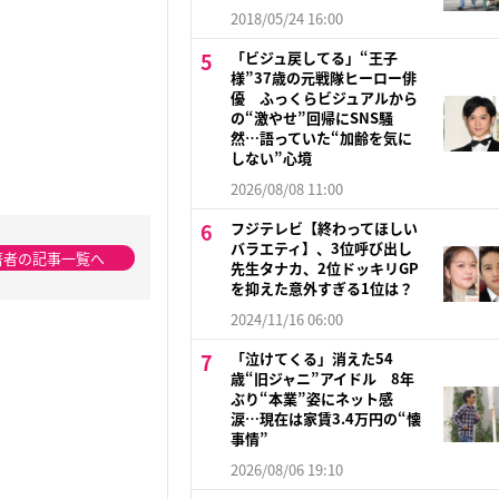
2018/05/24 16:00
「ビジュ戻してる」“王子
様”37歳の元戦隊ヒーロー俳
優 ふっくらビジュアルから
の“激やせ”回帰にSNS騒
然…語っていた“加齢を気に
しない”心境
2026/08/08 11:00
フジテレビ【終わってほしい
バラエティ】、3位呼び出し
著者の記事一覧へ
先生タナカ、2位ドッキリGP
を抑えた意外すぎる1位は？
2024/11/16 06:00
「泣けてくる」消えた54
歳“旧ジャニ”アイドル 8年
ぶり“本業”姿にネット感
涙…現在は家賃3.4万円の“懐
事情”
2026/08/06 19:10