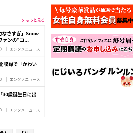
もっと見る
なさすぎ」Snow
ァンの“コ...
0
エンタメニュース
公開収録で「かわい
0
エンタメニュース
介「30歳誕生日に出
0
エンタメニュース
ラム
占い