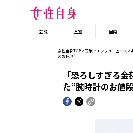
芸能
皇室
国内
女性自身TOP
>
芸能
>
エンタメニュース
>
のお値段”
「恐ろしすぎる金額
た“腕時計のお値段