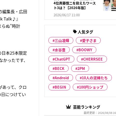
4位斉藤慎二を抑えたワース
ト3は？【2026年版】
の編集長・広田
2026/06/17 11:00
 Talk♪』
まらぬ”時計
人気タグ
三山凌輝
愛子さま
水谷豊
BOOWY
日本25本限定
ChatGPT
CHERRSEE
わなかったです、
BECK
2PM
Android
10人の泥棒たち
類があって、クロ
BEGIN
100円ショップ
の日につけてい
芸能ランキング
最終更新：2026/08/08 16