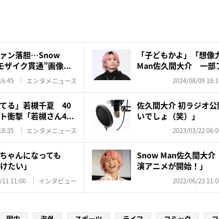
ァン落胆…Snow
「子どもかよ」「想像力
ザイク貫通”画像...
Man佐久間大介 一部フ
16:45
エンタメニュース
2024/08/09 18:1
てる」若槻千夏 40
佐久間大介 初ラジオ
衝撃「若槻さん4...
いでしょ（笑）」
18:35
エンタメニュース
2023/03/22 06:0
ちゃんになっても
Snow Man佐久間大
続けたい」
演アニメが開始！」
/11 11:00
インタビュー
2022/06/23 11:0
国内
海外
スポーツ
ライフ
コミック
コ