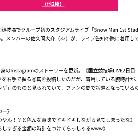
（他2枚）
場でグループ初のスタジアムライブ「Snow Man 1st Stadium
 Man。メンバーの佐久間大介（32）が、ライブ告知の際に着用
身のInstagramのストーリーを更新。《国立競技場LIVE2日
クを右手で握る写真を投稿したのだが、着用している腕時計が
レゲ」のものと見られていて、ファンの間で話題となっている
わー》
つやん！？と色んな意味でドキドキしながら見てしまったな》
ろしすぎる金額の時計をつけてらっしゃるwww》