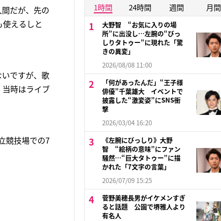
1時間
24時間
週間
月間
久間だが、先の
も使えるしと
大野智 “お気に入りの場
所”に出没し…左腕の“びっ
しりタトゥー”に現れた「驚
きの異変」
2026/08/08 11:00
ないですが、歌
「何があったんだ」“王子様
、当時はライブ
俳優”千葉雄大 イベントで
披露した“激変姿”にSNS衝
撃
2026/03/04 16:20
立競技場での7
《左腕にびっしり》大野
智 “絵柄の意味”にファン
騒然…“巨大タトゥー”に描
かれた「7文字の言葉」
2026/07/09 15:25
菅野美穂長男がイケメンすぎ
ると話題 公園で堺雅人より
有名人