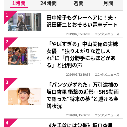
1時間
24時間
週間
月間
1
田中裕子もグレーヘアに！夫・
沢田研二とおそろい電車デート
2019/07/05 06:00
エンタメニュース
2
「やばすぎる」中山美穂の実妹
女優 “独りよがりな差し入
れ”に「自分勝手にもほどがあ
る」と批判の声
2024/07/12 19:58
エンタメニュース
3
「パンツがずれた」万引逮捕の
坂口杏里 衝撃の近影…SNS動画
で語った“将来の夢”と透ける金
銭状況
2026/04/15 06:00
エンタメニュース
4
《左手首には包帯》坂口杏里