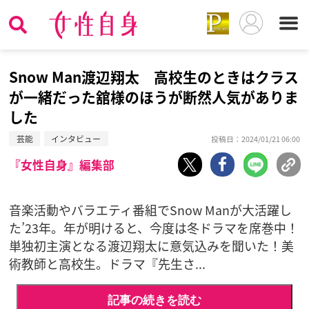
Snow Man渡辺翔太 高校生のときはクラス
が一緒だった舘様のほうが断然人気がありま
した
芸能
インタビュー
投稿日：2024/01/21 06:00
『女性自身』編集部
音楽活動やバラエティ番組でSnow Manが大活躍し
た’23年。年が明けると、今度は冬ドラマを席巻中！
単独初主演となる渡辺翔太に意気込みを聞いた！美
術教師と高校生。ドラマ『先生さ...
記事の続きを読む