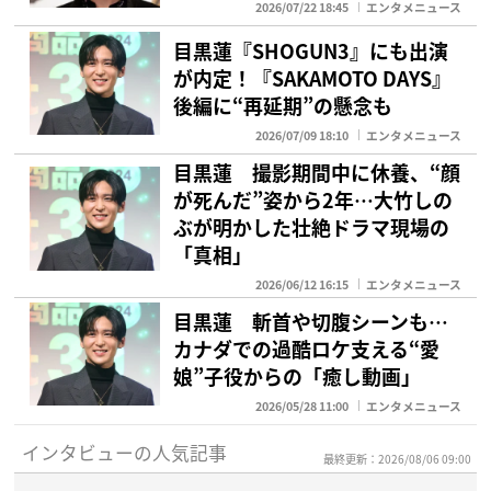
2026/07/22 18:45
エンタメニュース
目黒蓮『SHOGUN3』にも出演
が内定！『SAKAMOTO DAYS』
後編に“再延期”の懸念も
2026/07/09 18:10
エンタメニュース
目黒蓮 撮影期間中に休養、“顔
が死んだ”姿から2年…大竹しの
ぶが明かした壮絶ドラマ現場の
「真相」
2026/06/12 16:15
エンタメニュース
目黒蓮 斬首や切腹シーンも…
カナダでの過酷ロケ支える“愛
娘”子役からの「癒し動画」
2026/05/28 11:00
エンタメニュース
インタビューの人気記事
最終更新：2026/08/06 09:00