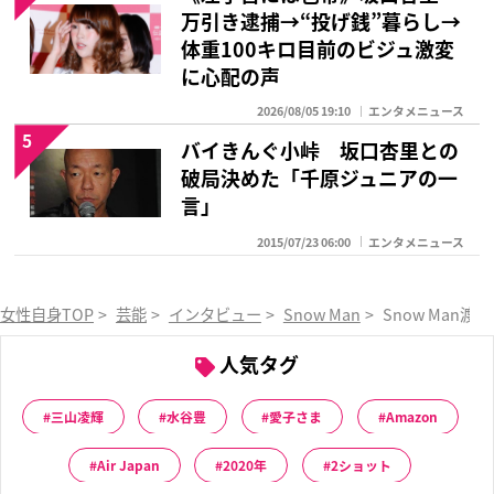
万引き逮捕→“投げ銭”暮らし→
体重100キロ目前のビジュ激変
に心配の声
2026/08/05 19:10
エンタメニュース
5
バイきんぐ小峠 坂口杏里との
破局決めた「千原ジュニアの一
言」
2015/07/23 06:00
エンタメニュース
女性自身TOP
>
芸能
>
インタビュー
>
Snow Man
>
Snow Ma
人気タグ
三山凌輝
水谷豊
愛子さま
Amazon
Air Japan
2020年
2ショット