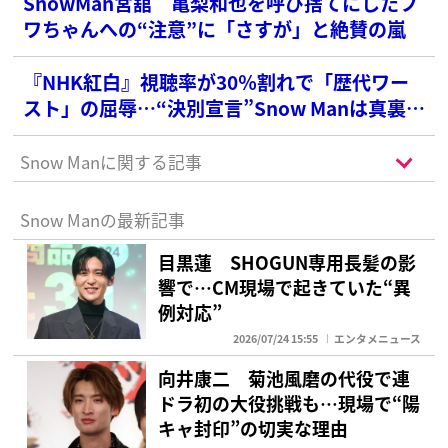
SnowMan宮舘 亀梨和也を呼び捨てにしたフ
ワちゃんへの“注意”に「さすが」と絶賛の嵐
『NHK紅白』視聴率が30％割れで「歴代ワー
スト」の屈辱…“決別宣言”Snow Manは真裏で
日本記録更新の皮肉
Snow Manに関する記事
Snow Manの最新記事
目黒蓮 SHOGUN専用長髪の影
響で…CM現場で起きていた“異
例対応”
2026/07/24 15:55
エンタメニュース
向井康二 菊池風磨の代役で連
ドラ初の大役挑戦も…現場で“陽
キャ封印”の切実な理由