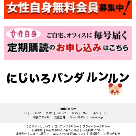
Official Site
JJ
CLASSY.
VERY
STORY
HERS
Mart
美ST
bis
和食スタイル
女性自身
SmartFLASH
kokode.jp
このサイトについて
コンテンツポリシー
プライバシーポリシー
利用規約
特定商取引法に基づく表記
広告掲載について
運営会社
ニュース提供先
WEBプッシュ通知について
情報提供
お問い合わせ