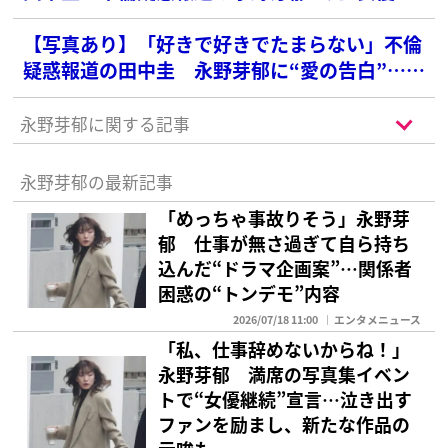
が「似てる」とネット妙に納得
【写真あり】「好きで好きでたまらない」不倫
疑惑報道の田中圭 永野芽郁に“愛の告白”…語
っていた危うい結婚観
永野芽郁に関する記事
永野芽郁の最新記事
「めっちゃ事故りそう」永野芽
郁 仕事が無さ過ぎて自ら持ち
込んだ“ドラマ企画案”…関係者
困惑の“トンデモ”内容
2026/07/18 11:00
エンタメニュース
「私、仕事辞めないからね！」
永野芽郁 満席の写真集イベン
トで“女優継続”宣言…泣き出す
ファンを励まし、新たな作品の