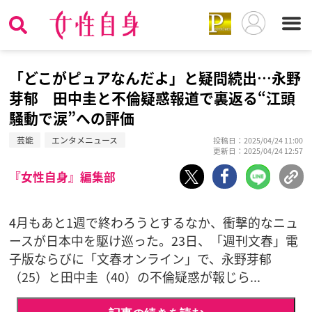
「どこがピュアなんだよ」と疑問続出…永野
芽郁 田中圭と不倫疑惑報道で裏返る“江頭
騒動で涙”への評価
芸能
エンタメニュース
投稿日：2025/04/24 11:00
更新日：2025/04/24 12:57
『女性自身』編集部
4月もあと1週で終わろうとするなか、衝撃的なニュ
ースが日本中を駆け巡った。23日、「週刊文春」電
子版ならびに「文春オンライン」で、永野芽郁
（25）と田中圭（40）の不倫疑惑が報じら...