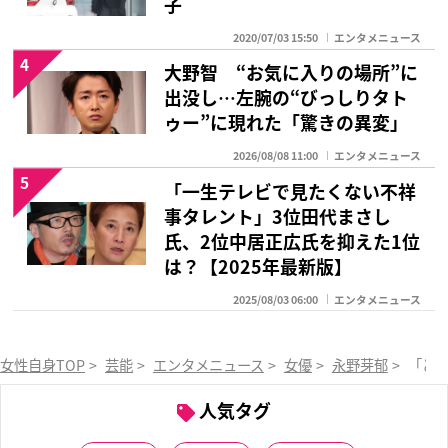
子
2020/07/03 15:50
エンタメニュース
4
大野智 “お気に入りの場所”に
出没し…左腕の“びっしりタト
ゥー”に現れた「驚きの異変」
2026/08/08 11:00
エンタメニュース
5
「一生テレビで見たくない不祥
事タレント」3位田代まさし
氏、2位中居正広氏を抑えた1位
は？【2025年最新版】
2025/08/03 06:00
エンタメニュース
女性自身TOP
>
芸能
>
エンタメニュース
>
女優
>
永野芽郁
>
「ど
人気タグ