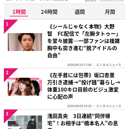
最終更新：2026/08/10 21:00
1時間
24時間
週間
月間
1
《シールじゃなく本物》大野
智 FC配信で「左腕タトゥー」
を堂々披露…一部ファンは複雑
胸中も突き進む“脱アイドルの
自由”
2026/08/10 17:00
エンタメニュース
2
《左手首には包帯》坂口杏里
万引き逮捕→“投げ銭”暮らし→
体重100キロ目前のビジュ激変
に心配の声
2026/08/05 19:10
エンタメニュース
3
浅田真央 3日連続“同伴帰
宅”！お相手は“橋本名人”の息