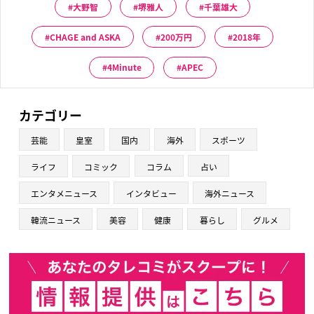
大野智
堺雅人
千葉雄大
CHAGE and ASKA
200万円
2018年
4Minute
APEC
カテゴリー
芸能
皇室
国内
海外
スポーツ
ライフ
コミック
コラム
占い
エンタメニュース
インタビュー
海外ニュース
韓流ニュース
美容
健康
暮らし
グルメ