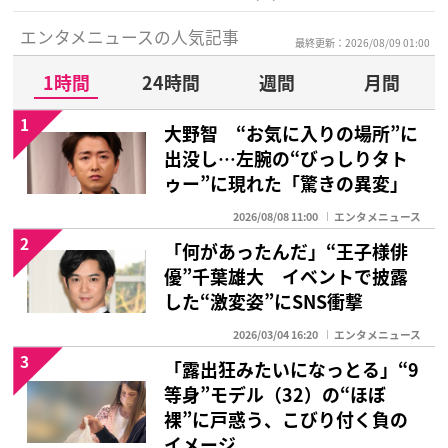
エンタメニュースの人気記事
最終更新：2026/08/09 01:00
1時間
24時間
週間
月間
1
大野智 “お気に入りの場所”に
出没し…左腕の“びっしりタト
ゥー”に現れた「驚きの異変」
2026/08/08 11:00
エンタメニュース
2
「何があったんだ」“王子様俳
優”千葉雄大 イベントで披露
した“激変姿”にSNS衝撃
2026/03/04 16:20
エンタメニュース
3
「露出狂みたいになっとる」“9
等身”モデル（32）の“ほぼ
裸”に戸惑う、こびり付く負の
イメージ