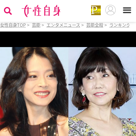
女性自身TOP
>
芸能
>
エンタメニュース
>
芸能全般
>
ランキング
>