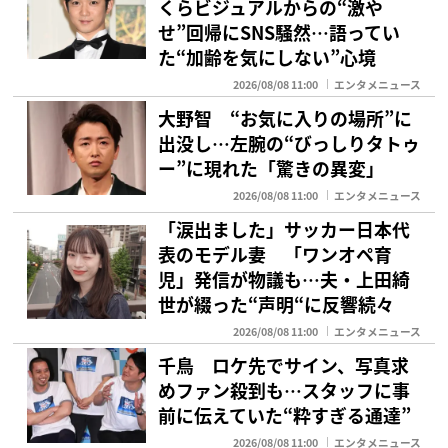
くらビジュアルからの“激や
せ”回帰にSNS騒然…語ってい
た“加齢を気にしない”心境
2026/08/08 11:00
エンタメニュース
大野智 “お気に入りの場所”に
出没し…左腕の“びっしりタトゥ
ー”に現れた「驚きの異変」
2026/08/08 11:00
エンタメニュース
「涙出ました」サッカー日本代
表のモデル妻 「ワンオペ育
児」発信が物議も…夫・上田綺
世が綴った“声明“に反響続々
2026/08/08 11:00
エンタメニュース
千鳥 ロケ先でサイン、写真求
めファン殺到も…スタッフに事
前に伝えていた“粋すぎる通達”
2026/08/08 11:00
エンタメニュース