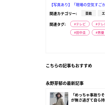
【写真あり】「現場の空気すごか
関連カテゴリー:
芸能
エ
関連タグ:
テレビ
テレ
田中圭
男優
こちらの記事もおすすめ
永野芽郁の最新記事
「めっちゃ事故りそ
が無さ過ぎて自ら持
案...