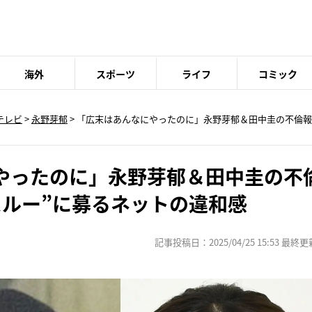
海外
スポーツ
ライフ
コミック
テレビ
>
永野芽郁
> 「広末はあんなにやったのに」永野芽郁＆田中圭の不倫報
やったのに」永野芽郁＆田中圭の不
スルー”に募るネットの違和感
記事投稿日：2025/04/25 15:53 最終更新日