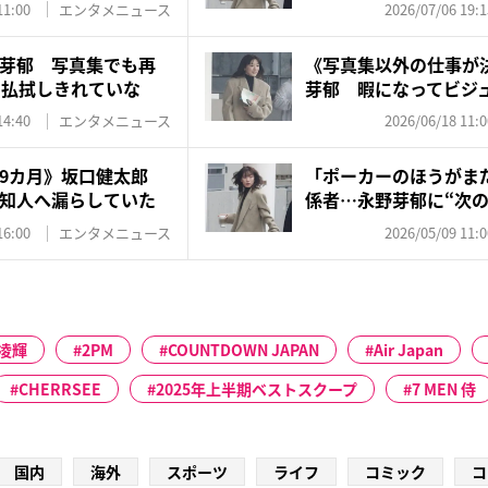
11:00
エンタメニュース
2026/07/06 19:1
芽郁 写真集でも再
《写真集以外の仕事が
…払拭しきれていな
芽郁 暇になってビジ
道...
14:40
エンタメニュース
2026/06/18 11:0
ら9カ月》坂口健太郎
「ポーカーのほうがま
知人へ漏らしていた
係者…永野芽郁に“次
い”...
16:00
エンタメニュース
2026/05/09 11:0
凌輝
2PM
COUNTDOWN JAPAN
Air Japan
CHERRSEE
2025年上半期ベストスクープ
7 MEN 侍
国内
海外
スポーツ
ライフ
コミック
コ