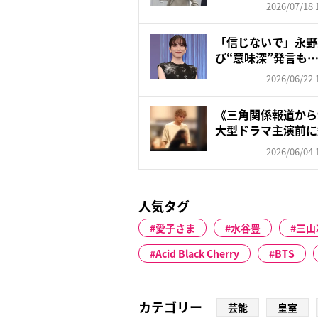
2026/07/18 
「信じないで」永野
び“意味深”発言も
い“...
2026/06/22 
《三角関係報道か
大型ドラマ主演前に
「...
2026/06/04 
人気タグ
愛子さま
水谷豊
三山
Acid Black Cherry
BTS
カテゴリー
芸能
皇室