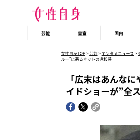
芸能
皇室
国内
女性自身TOP
>
芸能
>
エンタメニュース
>
ルー”に募るネットの違和感
「広末はあんなに
イドショーが”全