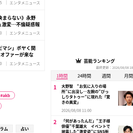
5
エンタメニュース
決まらない》永野
ュ激変…不倫疑惑報
0
エンタメニュース
だマシ」ボヤく関
のオファーが来な
芸能ランキング
0
エンタメニュース
最終更新：2026/08/08 18
1時間
24時間
週間
月間
大野智 “お気に入りの場
所”に出没し…左腕の“びっ
akb
しりタトゥー”に現れた「驚
きの異変」
2026/08/08 11:00
「何があったんだ」“王子様
俳優”千葉雄大 イベントで
ラム
占い
披露した“激変姿”にSNS衝