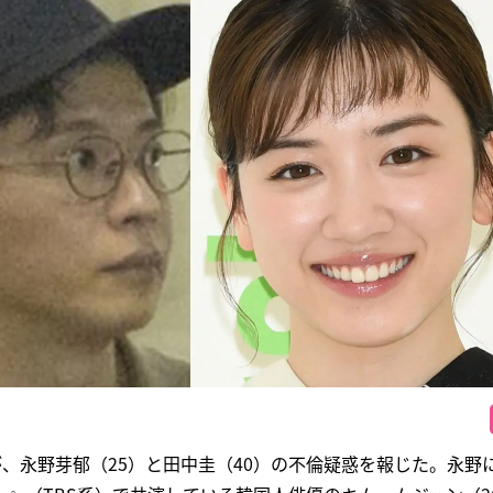
が、永野芽郁（25）と田中圭（40）の不倫疑惑を報じた。永野