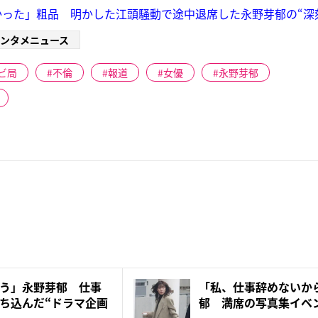
った」粗品 明かした江頭騒動で途中退席した永野芽郁の“深
ンタメニュース
ビ局
不倫
報道
女優
永野芽郁
う」永野芽郁 仕事
「私、仕事辞めないか
ち込んだ“ドラマ企画
郁 満席の写真集イベ
続”宣言...