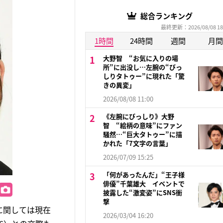
総合ランキング
最終更新：2026/08/08 18
1時間
24時間
週間
月間
大野智 “お気に入りの場
所”に出没し…左腕の“びっ
しりタトゥー”に現れた「驚
きの異変」
2026/08/08 11:00
《左腕にびっしり》大野
智 “絵柄の意味”にファン
騒然…“巨大タトゥー”に描
かれた「7文字の言葉」
2026/07/09 15:25
「何があったんだ」“王子様
俳優”千葉雄大 イベントで
披露した“激変姿”にSNS衝
撃
に関しては現在
2026/03/04 16:20