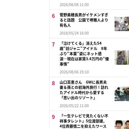
2026/08/08 11:00
菅野美穂長男がイケメンすぎ
ると話題 公園で堺雅人より
有名人
2018/05/24 16:00
「泣けてくる」消えた54
歳“旧ジャニ”アイドル 8年
ぶり“本業”姿にネット感
涙…現在は家賃3.4万円の“懐
事情”
2026/08/06 19:10
山口百恵さん GWに長男夫
妻＆孫との初海外旅行！訪れ
たアイドル時代から愛する
「思い出のリゾート」
2026/05/22 11:00
「一生テレビで見たくない不
祥事タレント」5位渡部建、
4位斉藤慎二を抑えたワース