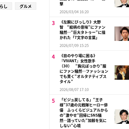
撃
らし
グルメ
2026/03/04 16:20
《左腕にびっしり》大野
智 “絵柄の意味”にファン
騒然…“巨大タトゥー”に描
かれた「7文字の言葉」
2026/07/09 15:25
《目のやり場に困る》
『VIVANT』女性歌手
（30） “胸元ぽっかり”服
にファン騒然…ファッション
でも貫く“オルタナティブス
タイル”
2026/08/07 17:10
「ビジュ戻してる」“王子
様”37歳の元戦隊ヒーロー俳
優 ふっくらビジュアルから
の“激やせ”回帰にSNS騒
然…語っていた“加齢を気に
しない”心境