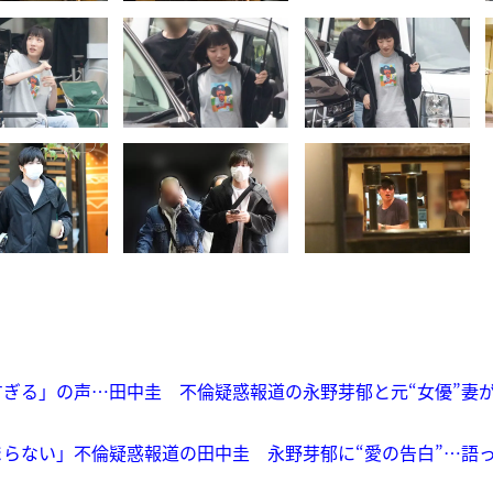
ぎる」の声…田中圭 不倫疑惑報道の永野芽郁と元“女優”妻
らない」不倫疑惑報道の田中圭 永野芽郁に“愛の告白”…語