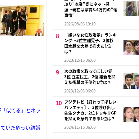
ぶり“本業”姿にネット感
涙…現在は家賃3.4万円の“懐
事情”
2026/08/06 19:10
「嫌いな女性政治家」ランキ
ング…3位生稲晃子、2位杉
田水脈を大差で抑えた1位
は？
2023/12/16 06:00
次の政権を取ってほしい党
3位 立憲民主、2位 維新を抑
えた衝撃の圧倒的1位は？
2023/12/03 06:00
フジテレビ【終わってほしい
バラエティ】、3位呼び出し
が「似てる」とネッ
先生タナカ、2位ドッキリGP
を抑えた意外すぎる1位は？
っていた危うい結婚
2024/11/16 06:00