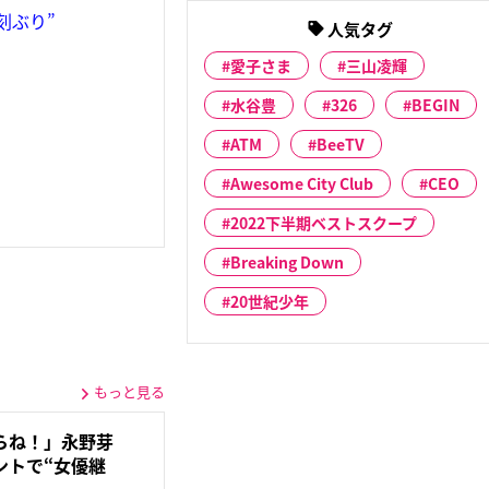
刻ぶり”
人気タグ
愛子さま
三山凌輝
水谷豊
326
BEGIN
ATM
BeeTV
Awesome City Club
CEO
2022下半期ベストスクープ
Breaking Down
20世紀少年
もっと見る
らね！」永野芽
ントで“女優継