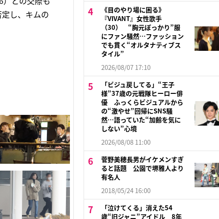
6）との交際も
《目のやり場に困る》
否定し、キムの
『VIVANT』女性歌手
（30） “胸元ぽっかり”服
にファン騒然…ファッション
でも貫く“オルタナティブス
タイル”
2026/08/07 17:10
「ビジュ戻してる」“王子
様”37歳の元戦隊ヒーロー俳
優 ふっくらビジュアルから
の“激やせ”回帰にSNS騒
然…語っていた“加齢を気に
しない”心境
2026/08/08 11:00
菅野美穂長男がイケメンすぎ
ると話題 公園で堺雅人より
有名人
2018/05/24 16:00
「泣けてくる」消えた54
歳“旧ジャニ”アイドル 8年