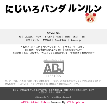
Official Site
JJ
CLASSY.
VERY
STORY
HERS
Mart
美ST
bis
和食スタイル
女性自身
SmartFLASH
kokode.jp
このサイトについて
コンテンツポリシー
プライバシーポリシー
利用規約
特定商取引法に基づく表記
広告掲載について
運営会社
ニュース提供先
WEBプッシュ通知について
情報提供
お問い合わせ
ABJマークは、この電子書店・電子書籍配信サービスが、著作権者からコンテンツ使用許諾を得た正
規版配信サービスであることを示す登録商標（登録番号 第6091713号）です。
本サイトに掲載されているすべての文章・画像の無断転載・複製行為を固く禁止します。すべて
の著作権は光文社に帰属します。
© Kobunsha Co., Ltd. All Rights Reserved.
WP2Social Auto Publish
Powered By :
XYZScripts.com