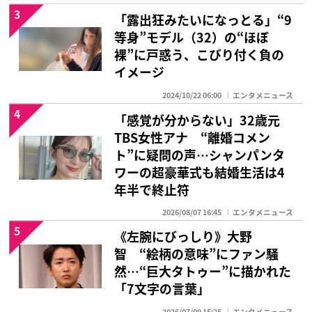
3
「露出狂みたいになっとる」“9
等身”モデル（32）の“ほぼ
裸”に戸惑う、こびり付く負の
イメージ
2024/10/22 06:00
エンタメニュース
4
「感覚が分からない」32歳元
TBS女性アナ “離婚コメン
ト”に疑問の声…シャンパンタ
ワーの超豪華式も結婚生活は4
年半で終止符
2026/08/07 16:45
エンタメニュース
5
《左腕にびっしり》大野
智 “絵柄の意味”にファン騒
然…“巨大タトゥー”に描かれた
「7文字の言葉」
2026/07/09 15:25
エンタメニュース