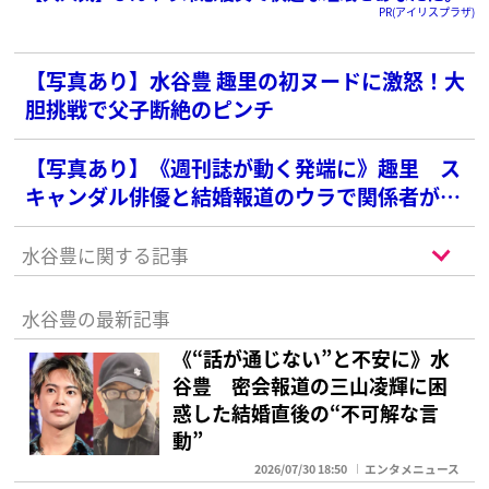
PR(アイリスプラザ)
【写真あり】水谷豊 趣里の初ヌードに激怒！大
胆挑戦で父子断絶のピンチ
【写真あり】《週刊誌が動く発端に》趣里 ス
キャンダル俳優と結婚報道のウラで関係者が注
目する“予言”投稿
水谷豊に関する記事
水谷豊の最新記事
《“話が通じない”と不安に》水
谷豊 密会報道の三山凌輝に困
惑した結婚直後の“不可解な言
動”
2026/07/30 18:50
エンタメニュース