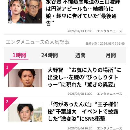
水谷豊 不倫疑惑報道の三山凌輝
は円満アピールも…結婚時に
娘・趣里に告げていた“最後通
告”
2026/07/23 11:00
エンタメニュース
エンタメニュースの人気記事
最終更新：2026/08/09 01:00
1時間
24時間
週間
月間
1
大野智 “お気に入りの場所”に
出没し…左腕の“びっしりタト
ゥー”に現れた「驚きの異変」
2026/08/08 11:00
エンタメニュース
2
「何があったんだ」“王子様俳
優”千葉雄大 イベントで披露
した“激変姿”にSNS衝撃
2026/03/04 16:20
エンタメニュース