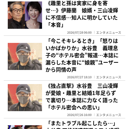
《趣里と孫は実家に身を寄
せ…》伊藤蘭 娘婿・三山凌輝
に不信感…知人に明かしていた
「本音」
2026/07/28 06:00
エンタメニュース
「今こそキレるとき」「怒りは
いかばかりか」水谷豊 義理息
子の“ホテル密会”報道…本誌に
漏らした本音に“娘親”ユーザー
から同情の声
2026/07/27 18:10
エンタメニュース
《独占直撃》水谷豊 三山凌輝
が愛娘・趣里と結婚1年足らず
で裏切り…本誌に力なく語った
「ホテル密会への思い」
2026/07/26 16:00
エンタメニュース
「またトラブル起こしたら…」