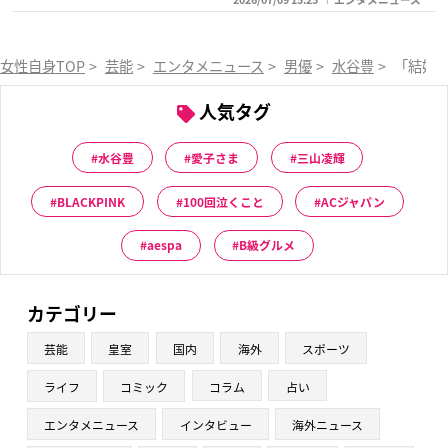
女性自身TOP
>
芸能
>
エンタメニュース
>
男優
>
水谷豊
>
「結婚
人気タグ
水谷豊
愛子さま
三山凌輝
BLACKPINK
100回泣くこと
ACジャパン
aespa
B級グルメ
カテゴリー
芸能
皇室
国内
海外
スポーツ
ライフ
コミック
コラム
占い
エンタメニュース
インタビュー
海外ニュース