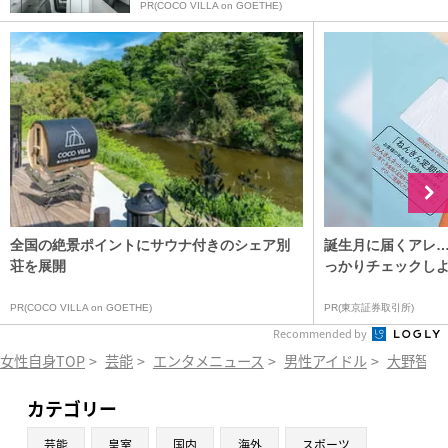
PR(COCO VILLA on GOETHE)
全国の絶景ポイントにサウナ付きのシェア別
誕生月に届くアレ
荘を展開
っかりチェックし
PR(COCO VILLA on GOETHE)
PR(東京証券取引所)
Recommended by
女性自身TOP
>
芸能
>
エンタメニュース
>
男性アイドル
>
大野智
>
カテゴリー
芸能
皇室
国内
海外
スポーツ