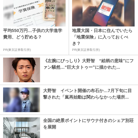
平均550万円…子供の大学進学
地震大国・日本に住んでいたら
費用、どう貯める？
「地震保険」に入っておくべ
き？
PR(東京証券取引所)
PR(東京証券取引所)
《左腕にびっしり》大野智 “絵柄の意味”にフ
ァン騒然…“巨大タトゥー”に描かれた...
大野智 イベント開催の布石か…7月下旬に目
撃された「嵐再始動は関わらなかった場所...
全国の絶景ポイントにサウナ付きのシェア別荘
を展開