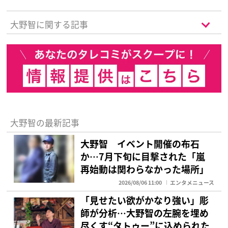
大野智に関する記事
大野智の最新記事
大野智 イベント開催の布石
か…7月下旬に目撃された「嵐
再始動は関わらなかった場所」
2026/08/06 11:00
エンタメニュース
「見せたい欲がかなり強い」彫
師が分析…大野智の左腕を埋め
尽くす“タトゥー”に込められた