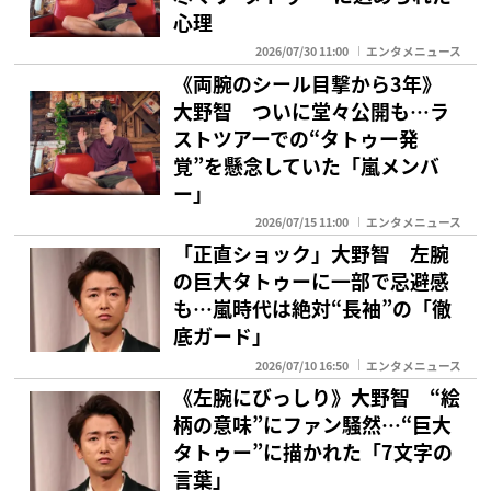
心理
2026/07/30 11:00
エンタメニュース
《両腕のシール目撃から3年》
大野智 ついに堂々公開も…ラ
ストツアーでの“タトゥー発
覚”を懸念していた「嵐メンバ
ー」
2026/07/15 11:00
エンタメニュース
「正直ショック」大野智 左腕
の巨大タトゥーに一部で忌避感
も…嵐時代は絶対“長袖”の「徹
底ガード」
2026/07/10 16:50
エンタメニュース
《左腕にびっしり》大野智 “絵
柄の意味”にファン騒然…“巨大
タトゥー”に描かれた「7文字の
言葉」