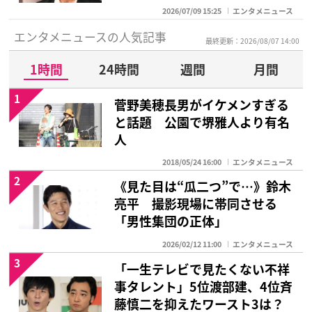
2026/07/09 15:25
エンタメニュース
エンタメニュースの人気記事
最終更新：2026/08/07 14:00
1時間
24時間
週間
月間
1
菅野美穂長男がイケメンすぎる
と話題 公園で堺雅人より有名
人
2018/05/24 16:00
エンタメニュース
2
《見た目は“瓜二つ”で…》鈴木
亮平 撮影現場に帯同させる
「男性集団の正体」
2026/02/12 11:00
エンタメニュース
3
「一生テレビで見たくない不祥
事タレント」5位渡部建、4位斉
藤慎二を抑えたワースト3は？