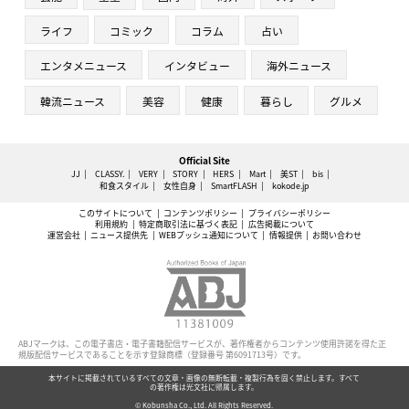
ライフ
コミック
コラム
占い
エンタメニュース
インタビュー
海外ニュース
韓流ニュース
美容
健康
暮らし
グルメ
Official Site
JJ
CLASSY.
VERY
STORY
HERS
Mart
美ST
bis
和食スタイル
女性自身
SmartFLASH
kokode.jp
このサイトについて
コンテンツポリシー
プライバシーポリシー
利用規約
特定商取引法に基づく表記
広告掲載について
運営会社
ニュース提供先
WEBプッシュ通知について
情報提供
お問い合わせ
ABJマークは、この電子書店・電子書籍配信サービスが、著作権者からコンテンツ使用許諾を得た正
規版配信サービスであることを示す登録商標（登録番号 第6091713号）です。
本サイトに掲載されているすべての文章・画像の無断転載・複製行為を固く禁止します。すべて
の著作権は光文社に帰属します。
© Kobunsha Co., Ltd. All Rights Reserved.