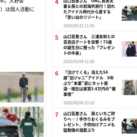
年半。大野智
山口百恵さん GWに長男夫
妻＆孫との初海外旅行！訪れ
1）は個人活動に
たアイドル時代から愛する
「思い出のリゾート」
2026/05/22 11:00
山口百恵さん 三浦友和との
百貨店デートを目撃！73歳
の誕生日に贈った「プレゼン
トの中身」
2025/02/08 11:00
「泣けてくる」消えた54
歳“旧ジャニ”アイドル 8年
ぶり“本業”姿にネット感
涙…現在は家賃3.4万円の“懐
事情”
2026/08/06 19:10
山口百恵さん 孫といちご狩
りへ…！手作りおくるみをプ
レゼント、子供向けアニメも
猛勉強の溺愛ぶり