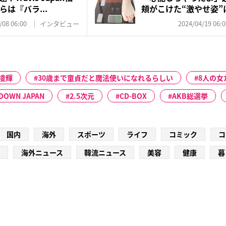
は『バラ...
頬がこけた“激やせ姿”
も...
/08 06:00
インタビュー
2024/04/19 06:0
凌輝
30歳まで童貞だと魔法使いになれるらしい
8人の女
DOWN JAPAN
2.5次元
CD-BOX
AKB総選挙
国内
海外
スポーツ
ライフ
コミック
コ
海外ニュース
韓流ニュース
美容
健康
暮