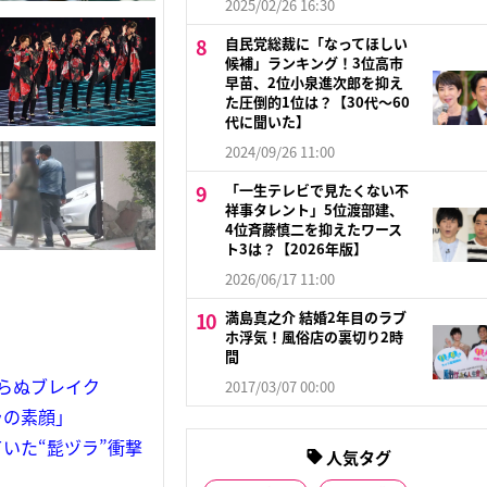
2025/02/26 16:30
自民党総裁に「なってほしい
候補」ランキング！3位高市
早苗、2位小泉進次郎を抑え
た圧倒的1位は？【30代〜60
代に聞いた】
2024/09/26 11:00
「一生テレビで見たくない不
祥事タレント」5位渡部建、
4位斉藤慎二を抑えたワース
ト3は？【2026年版】
2026/06/17 11:00
満島真之介 結婚2年目のラブ
ホ浮気！風俗店の裏切り2時
間
らぬブレイク
2017/03/07 00:00
ラの素顔」
いた“髭ヅラ”衝撃
人気タグ