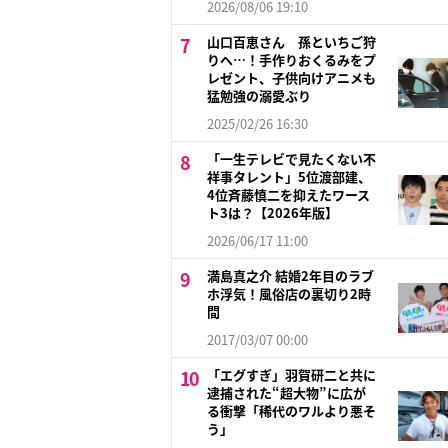
2026/08/06 19:10
山口百恵さん 孫といちご狩
りへ…！手作りおくるみをプ
レゼント、子供向けアニメも
猛勉強の溺愛ぶり
2025/02/26 16:30
「一生テレビで見たくない不
祥事タレント」5位渡部建、
4位斉藤慎二を抑えたワース
ト3は？【2026年版】
2026/06/17 11:00
満島真之介 結婚2年目のラブ
ホ浮気！風俗店の裏切り2時
間
2017/03/07 00:00
「エグすぎ」羽賀研二と共に
逮捕された“超大物”に広が
る衝撃「稀代のワルより悪そ
う」