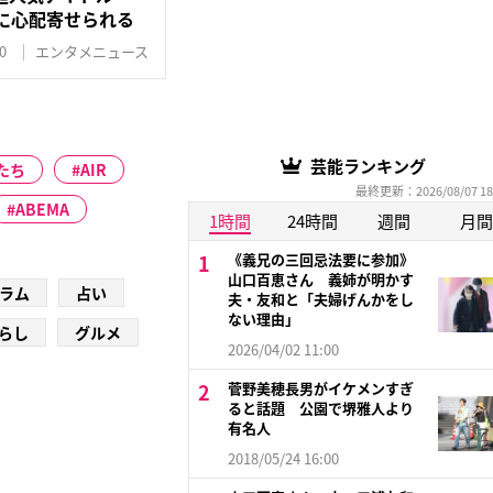
に心配寄せられる
0
エンタメニュース
芸能ランキング
たち
AIR
最終更新：2026/08/07 18
ABEMA
1時間
24時間
週間
月間
《義兄の三回忌法要に参加》
山口百恵さん 義姉が明かす
ラム
占い
夫・友和と「夫婦げんかをし
ない理由」
らし
グルメ
2026/04/02 11:00
菅野美穂長男がイケメンすぎ
ると話題 公園で堺雅人より
有名人
2018/05/24 16:00