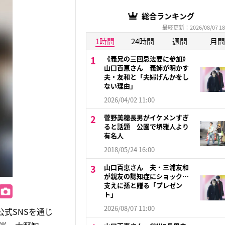
総合ランキング
最終更新：2026/08/07 18
1時間
24時間
週間
月間
《義兄の三回忌法要に参加》
山口百恵さん 義姉が明かす
夫・友和と「夫婦げんかをし
ない理由」
2026/04/02 11:00
菅野美穂長男がイケメンすぎ
ると話題 公園で堺雅人より
有名人
2018/05/24 16:00
山口百恵さん 夫・三浦友和
が親友の認知症にショック…
支えに孫と贈る「プレゼン
ト」
2026/08/07 11:00
式SNSを通じ