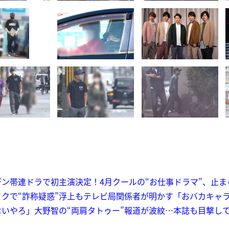
ン帯連ドラで初主演決定！4月クールの“お仕事ドラマ”、止ま
クで“詐称疑惑”浮上もテレビ局関係者が明かす「おバカキャ
いやろ」大野智の“両肩タトゥー”報道が波紋…本誌も目撃して