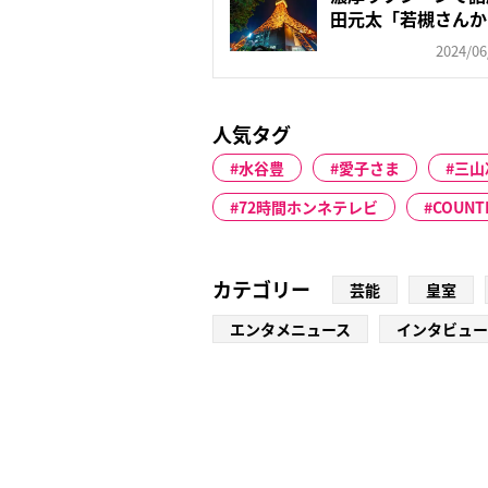
田元太「若槻さんから
2024/06
人気タグ
水谷豊
愛子さま
三山
72時間ホンネテレビ
COUNT
カテゴリー
芸能
皇室
エンタメニュース
インタビュー