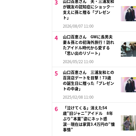
山口百恵さん 夫・三浦友和
が親友の認知症にショック…
支えに孫と贈る「プレゼン
ト」
2026/08/07 11:00
山口百恵さん GWに長男夫
妻＆孫との初海外旅行！訪れ
たアイドル時代から愛する
「思い出のリゾート」
2026/05/22 11:00
山口百恵さん 三浦友和との
百貨店デートを目撃！73歳
の誕生日に贈った「プレゼン
トの中身」
2025/02/08 11:00
「泣けてくる」消えた54
歳“旧ジャニ”アイドル 8年
ぶり“本業”姿にネット感
涙…現在は家賃3.4万円の“懐
事情”