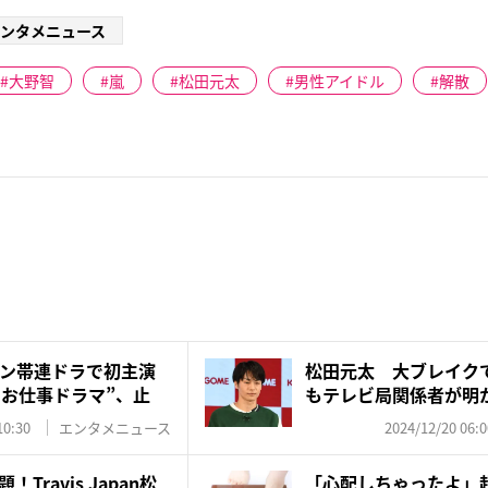
ンタメニュース
大野智
嵐
松田元太
男性アイドル
解散
ン帯連ドラで初主演
松田元太 大ブレイクで
“お仕事ドラマ”、止
もテレビ局関係者が明
ラ...
10:30
エンタメニュース
2024/12/20 06:0
ravis Japan松
「心配しちゃったよ