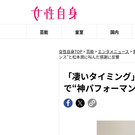
芸能
皇室
国内
女性自身TOP
>
芸能
>
エンタメニュース
>
ンス”と松本潤に叫んだ感謝に反響
「凄いタイミング
で“神パフォーマ