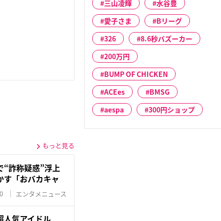
三山凌輝
水谷豊
愛子さま
Bリーグ
326
8.6秒バズーカー
200万円
BUMP OF CHICKEN
ACEes
BMSG
aespa
300円ショップ
もっと見る
“詐称疑惑”浮上
かす「おバカキャ
0
エンタメニュース
」超人気アイドル