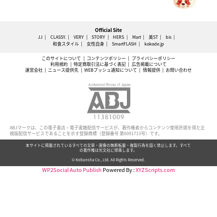
Official Site
JJ
CLASSY.
VERY
STORY
HERS
Mart
美ST
bis
和食スタイル
女性自身
SmartFLASH
kokode.jp
このサイトについて
コンテンツポリシー
プライバシーポリシー
利用規約
特定商取引法に基づく表記
広告掲載について
運営会社
ニュース提供先
WEBプッシュ通知について
情報提供
お問い合わせ
ABJマークは、この電子書店・電子書籍配信サービスが、著作権者からコンテンツ使用許諾を得た正
規版配信サービスであることを示す登録商標（登録番号 第6091713号）です。
本サイトに掲載されているすべての文章・画像の無断転載・複製行為を固く禁止します。すべて
の著作権は光文社に帰属します。
© Kobunsha Co., Ltd. All Rights Reserved.
WP2Social Auto Publish
Powered By :
XYZScripts.com