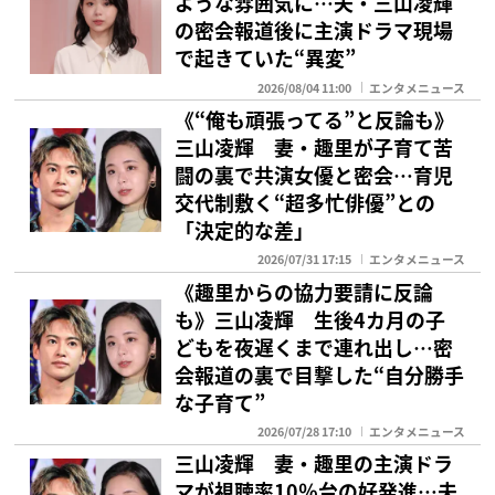
ような雰囲気に…夫・三山凌輝
の密会報道後に主演ドラマ現場
で起きていた“異変”
2026/08/04 11:00
エンタメニュース
《“俺も頑張ってる”と反論も》
三山凌輝 妻・趣里が子育て苦
闘の裏で共演女優と密会…育児
交代制敷く“超多忙俳優”との
「決定的な差」
2026/07/31 17:15
エンタメニュース
《趣里からの協力要請に反論
も》三山凌輝 生後4カ月の子
どもを夜遅くまで連れ出し…密
会報道の裏で目撃した“自分勝手
な子育て”
2026/07/28 17:10
エンタメニュース
三山凌輝 妻・趣里の主演ドラ
マが視聴率10％台の好発進…夫