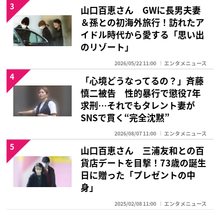
3
山口百恵さん GWに長男夫妻
＆孫との初海外旅行！訪れたア
イドル時代から愛する「思い出
のリゾート」
2026/05/22 11:00
エンタメニュース
4
「心境どうなってるの？」斉藤
慎二被告 性的暴行で懲役7年
求刑…それでもタレント妻が
SNSで貫く“完全沈黙”
2026/08/07 11:00
エンタメニュース
5
山口百恵さん 三浦友和との百
貨店デートを目撃！73歳の誕生
日に贈った「プレゼントの中
身」
2025/02/08 11:00
エンタメニュース