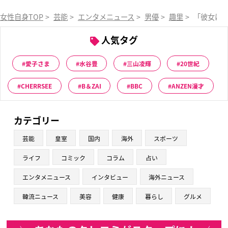
女性自身TOP
>
芸能
>
エンタメニュース
>
男優
>
趣里
>
「彼女は
人気タグ
愛子さま
水谷豊
三山凌輝
20世紀
CHERRSEE
B＆ZAI
BBC
ANZEN漫才
カテゴリー
芸能
皇室
国内
海外
スポーツ
ライフ
コミック
コラム
占い
エンタメニュース
インタビュー
海外ニュース
韓流ニュース
美容
健康
暮らし
グルメ