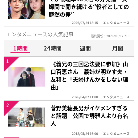
婦間で開き続ける“役者としての
歴然の差”
2026/07/24 18:15
エンタメニュース
エンタメニュースの人気記事
最終更新：2026/08/07 21:00
1時間
24時間
週間
月間
1
《義兄の三回忌法要に参加》山
口百恵さん 義姉が明かす夫・
友和と「夫婦げんかをしない理
由」
2026/04/02 11:00
エンタメニュース
2
菅野美穂長男がイケメンすぎる
と話題 公園で堺雅人より有名
人
2018/05/24 16:00
エンタメニュース