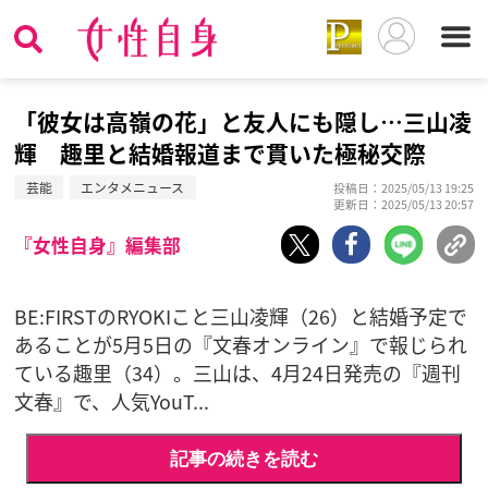
「彼女は高嶺の花」と友人にも隠し…三山凌
輝 趣里と結婚報道まで貫いた極秘交際
芸能
エンタメニュース
投稿日：2025/05/13 19:25
更新日：2025/05/13 20:57
『女性自身』編集部
BE:FIRSTのRYOKIこと三山凌輝（26）と結婚予定で
あることが5月5日の『文春オンライン』で報じられ
ている趣里（34）。三山は、4月24日発売の『週刊
文春』で、人気YouT...
記事の続きを読む