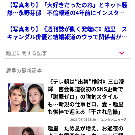
【写真あり】「大好きだったのね」とネット騒
然…永野芽郁 不倫報道の4年前にインスタに
アップしていた「田中圭からの贈り物」
【写真あり】《週刊誌が動く発端に》趣里 ス
キャンダル俳優と結婚報道のウラで関係者が注
目する“予言”投稿
趣里に関する記事
趣里の最新記事
《テレ朝は“出禁”検討》三山凌
輝 密会報道後初のSNS更新で
「謝罪ゼロ」の強気スタイル
も…新規の仕事ゼロ、妻・趣里
も憔悴で迎える「干され危機」
2026/08/05 15:20
エンタメニュース
趣里 ため息が増え、お通夜の