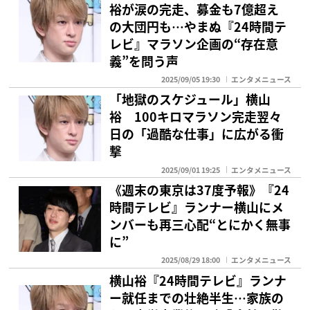
裕が涙の完走、募金も7億超え
の大団円も…やまぬ『24時間テ
レビ』マラソン企画の“存在意
義”を問う声
2025/09/05 19:30
エンタメニュース
「地獄のスケジュール」横山
裕 100キロマラソン完走翌々
日の「過酷な仕事」に広がる衝
撃
2025/09/01 19:25
エンタメニュース
《週末の東京は37度予報》『24
時間テレビ』ランナー横山にメ
ンバーも再三心配“とにかく無事
に”
2025/08/29 18:00
エンタメニュース
横山裕『24時間テレビ』ランナ
ー就任までの壮絶半生…家族の