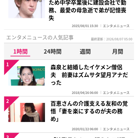
ため中学卒業後に建設会社で勤
務、最愛の母急逝で弟が記憶喪
失
2025/08/01 15:30
エンタメニュース
エンタメニュースの人気記事
最終更新：2026/08/07 05:00
1時間
24時間
週間
月間
1
森泉と結婚したイケメン僧侶
夫 前妻はズムサタ望月アナだ
った
2018/04/26 06:00
エンタメニュース
2
百恵さんの介護支える友和の覚
悟「妻を楽にするのが夫の務
め」
2020/01/22 06:00
エンタメニュース
3