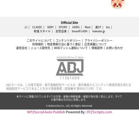
Official Site
JJ
CLASSY.
VERY
STORY
HERS
Mart
美ST
bis
和食スタイル
女性自身
SmartFLASH
kokode.jp
このサイトについて
コンテンツポリシー
プライバシーポリシー
利用規約
特定商取引法に基づく表記
広告掲載について
運営会社
ニュース提供先
WEBプッシュ通知について
情報提供
お問い合わせ
ABJマークは、この電子書店・電子書籍配信サービスが、著作権者からコンテンツ使用許諾を得た正
規版配信サービスであることを示す登録商標（登録番号 第6091713号）です。
本サイトに掲載されているすべての文章・画像の無断転載・複製行為を固く禁止します。すべて
の著作権は光文社に帰属します。
© Kobunsha Co., Ltd. All Rights Reserved.
WP2Social Auto Publish
Powered By :
XYZScripts.com