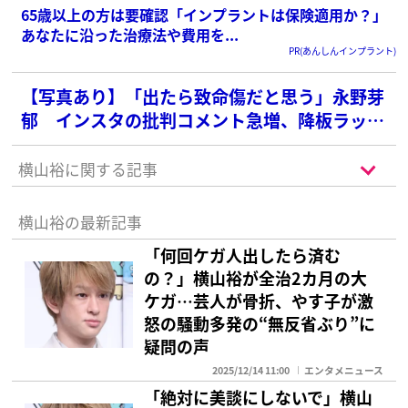
65歳以上の方は要確認「インプラントは保険適用か？」
あなたに沿った治療法や費用を...
PR(あんしんインプラント)
【写真あり】「出たら致命傷だと思う」永野芽
郁 インスタの批判コメント急増、降板ラッシ
ュで戦々恐々の「第3の矢」
横山裕に関する記事
横山裕の最新記事
「何回ケガ人出したら済む
の？」横山裕が全治2カ月の大
ケガ…芸人が骨折、やす子が激
怒の騒動多発の“無反省ぶり”に
疑問の声
2025/12/14 11:00
エンタメニュース
「絶対に美談にしないで」横山