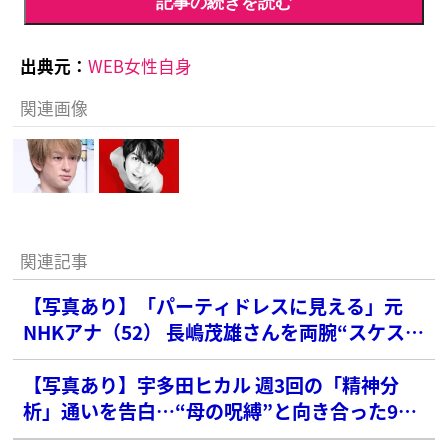
記事の続きを読む
出典元：
WEB女性自身
関連画像
関連記事
【写真あり】「パーティドレスに見える」元
NHKアナ（52） 長嶋茂雄さんを両腕“スケスケ
ワンピ”で弔問に疑問続出
【写真あり】宇多田ヒカル 週3回の「精神分
析」通いを告白…“母の呪縛”と向き合った9年
間の苦悩