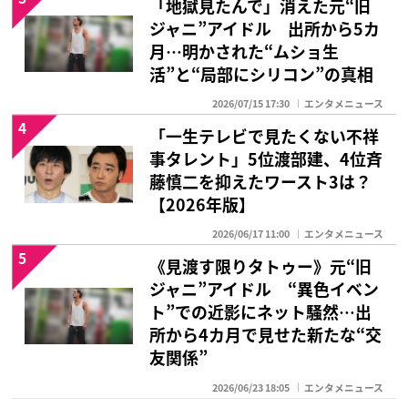
「地獄見たんで」消えた元“旧
ジャニ”アイドル 出所から5カ
月…明かされた“ムショ生
活”と“局部にシリコン”の真相
2026/07/15 17:30
エンタメニュース
4
「一生テレビで見たくない不祥
事タレント」5位渡部建、4位斉
藤慎二を抑えたワースト3は？
【2026年版】
2026/06/17 11:00
エンタメニュース
5
《見渡す限りタトゥー》元“旧
ジャニ”アイドル “異色イベン
ト”での近影にネット騒然…出
所から4カ月で見せた新たな“交
友関係”
2026/06/23 18:05
エンタメニュース