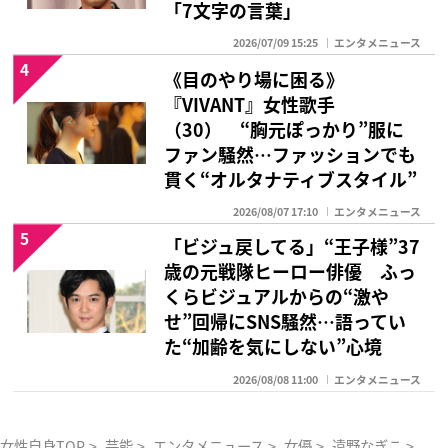
「7文字の言葉」
2026/07/09 15:25
エンタメニュース
4
《目のやり場に困る》
『VIVANT』女性歌手
（30） “胸元ぽっかり”服に
ファン騒然…ファッションでも
貫く“オルタナティブスタイル”
2026/08/07 17:10
エンタメニュース
5
「ビジュ戻してる」“王子様”37
歳の元戦隊ヒーロー俳優 ふっ
くらビジュアルからの“激や
せ”回帰にSNS騒然…語ってい
た“加齢を気にしない”心境
2026/08/08 11:00
エンタメニュース
女性自身TOP
>
芸能
>
エンタメニュース
>
女優
>
遠野なぎこ
>
「