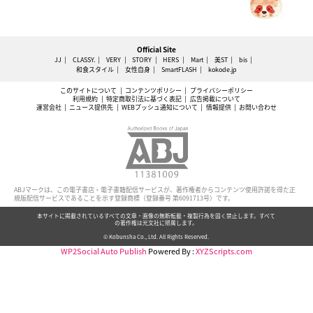
Official Site
JJ
CLASSY.
VERY
STORY
HERS
Mart
美ST
bis
和食スタイル
女性自身
SmartFLASH
kokode.jp
このサイトについて
コンテンツポリシー
プライバシーポリシー
利用規約
特定商取引法に基づく表記
広告掲載について
運営会社
ニュース提供先
WEBプッシュ通知について
情報提供
お問い合わせ
ABJマークは、この電子書店・電子書籍配信サービスが、著作権者からコンテンツ使用許諾を得た正
規版配信サービスであることを示す登録商標（登録番号 第6091713号）です。
本サイトに掲載されているすべての文章・画像の無断転載・複製行為を固く禁止します。すべて
の著作権は光文社に帰属します。
© Kobunsha Co., Ltd. All Rights Reserved.
WP2Social Auto Publish
Powered By :
XYZScripts.com