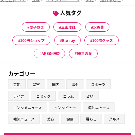
人気タグ
愛子さま
三山凌輝
水谷豊
100円ショップ
Blu-ray
100均グッズ
AKB総選挙
99年の愛
カテゴリー
芸能
皇室
国内
海外
スポーツ
ライフ
コミック
コラム
占い
エンタメニュース
インタビュー
海外ニュース
韓流ニュース
美容
健康
暮らし
グルメ