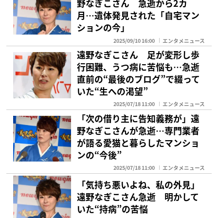
野なぎこさん 急逝から2カ
月…遺体発見された「自宅マン
ションの今」
2025/09/10 16:00
エンタメニュース
遠野なぎこさん 足が変形し歩
行困難、うつ病に苦悩も…急逝
直前の“最後のブログ”で綴って
いた“生への渇望”
2025/07/18 11:00
エンタメニュース
「次の借り主に告知義務が」遠
野なぎこさんが急逝…専門業者
が語る愛猫と暮らしたマンショ
ンの“今後”
2025/07/18 11:00
エンタメニュース
「気持ち悪いよね、私の外見」
遠野なぎこさん急逝 明かして
いた“持病”の苦悩