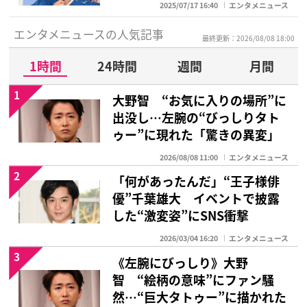
2025/07/17 16:40
エンタメニュース
エンタメニュースの人気記事
最終更新：2026/08/08 18:00
1時間
24時間
週間
月間
1
大野智 “お気に入りの場所”に
出没し…左腕の“びっしりタト
ゥー”に現れた「驚きの異変」
2026/08/08 11:00
エンタメニュース
2
「何があったんだ」“王子様俳
優”千葉雄大 イベントで披露
した“激変姿”にSNS衝撃
2026/03/04 16:20
エンタメニュース
3
《左腕にびっしり》大野
智 “絵柄の意味”にファン騒
然…“巨大タトゥー”に描かれた