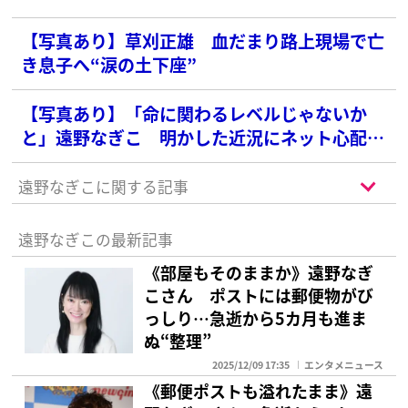
【写真あり】草刈正雄 血だまり路上現場で亡
き息子へ“涙の土下座”
【写真あり】「命に関わるレベルじゃないか
と」遠野なぎこ 明かした近況にネット心配
「命を削りながら生きている様に」
遠野なぎこに関する記事
遠野なぎこの最新記事
《部屋もそのままか》遠野なぎ
こさん ポストには郵便物がび
っしり…急逝から5カ月も進ま
ぬ“整理”
2025/12/09 17:35
エンタメニュース
《郵便ポストも溢れたまま》遠