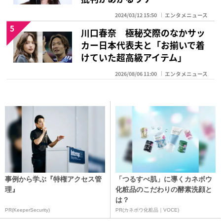
2024/03/12 15:50
エンタメニュース
5
川口春奈 極秘交際のなかサッ
カー日本代表夫と「お揃いで着
けていた超高級アイテム」
2026/08/06 11:00
エンタメニュース
事例から学ぶ『特権アクセス管
「つるすべ肌」に導くカネボウ
理』
化粧品のこだわりの酵素洗顔と
は？
PR(KeeperSecurity)
PR(カネボウ化粧品｜VOCE)