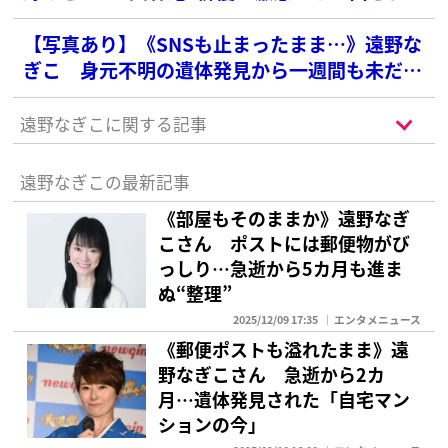
る“毒舌”の切れ味《自宅で身元不明の遺体発
見》
【写真あり】《SNSも止まったまま…》遠野な
ぎこ 身元不明の遺体発見から一週間も未だ安
否不明、背景にある「事情」
遠野なぎこに関する記事
遠野なぎこの最新記事
《部屋もそのままか》遠野なぎ
こさん ポストには郵便物がび
っしり…急逝から5カ月も進ま
ぬ“整理”
2025/12/09 17:35
エンタメニュース
《郵便ポストも溢れたまま》遠
野なぎこさん 急逝から2カ
月…遺体発見された「自宅マン
ションの今」