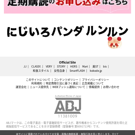
Official Site
JJ
CLASSY.
VERY
STORY
HERS
Mart
美ST
bis
和食スタイル
女性自身
SmartFLASH
kokode.jp
このサイトについて
コンテンツポリシー
プライバシーポリシー
利用規約
特定商取引法に基づく表記
広告掲載について
運営会社
ニュース提供先
WEBプッシュ通知について
情報提供
お問い合わせ
ABJマークは、この電子書店・電子書籍配信サービスが、著作権者からコンテンツ使用許諾を得た正
規版配信サービスであることを示す登録商標（登録番号 第6091713号）です。
本サイトに掲載されているすべての文章・画像の無断転載・複製行為を固く禁止します。すべて