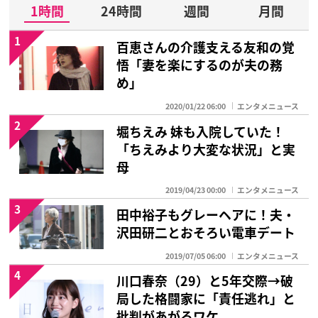
1時間
24時間
週間
月間
1
百恵さんの介護支える友和の覚
悟「妻を楽にするのが夫の務
め」
2020/01/22 06:00
エンタメニュース
2
堀ちえみ 妹も入院していた！
「ちえみより大変な状況」と実
母
2019/04/23 00:00
エンタメニュース
3
田中裕子もグレーヘアに！夫・
沢田研二とおそろい電車デート
2019/07/05 06:00
エンタメニュース
4
川口春奈（29）と5年交際→破
局した格闘家に「責任逃れ」と
批判があがるワケ