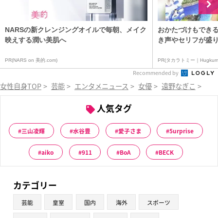
NARSの新クレンジングオイルで毎朝、メイク
おかたづけもできる
映えする潤い美肌へ
き声やセリフが盛り
PR(NARS on 美的.com)
PR(タカラトミー｜Hugkum
Recommended by
女性自身TOP
>
芸能
>
エンタメニュース
>
女優
>
遠野なぎこ
>
「
人気タグ
三山凌輝
水谷豊
愛子さま
5urprise
aiko
911
BoA
BECK
カテゴリー
芸能
皇室
国内
海外
スポーツ