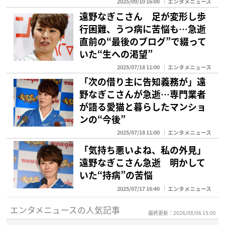
2025/09/10 16:00
エンタメニュース
遠野なぎこさん 足が変形し歩
行困難、うつ病に苦悩も…急逝
直前の“最後のブログ”で綴って
いた“生への渇望”
2025/07/18 11:00
エンタメニュース
「次の借り主に告知義務が」遠
野なぎこさんが急逝…専門業者
が語る愛猫と暮らしたマンショ
ンの“今後”
2025/07/18 11:00
エンタメニュース
「気持ち悪いよね、私の外見」
遠野なぎこさん急逝 明かして
いた“持病”の苦悩
2025/07/17 16:40
エンタメニュース
エンタメニュースの人気記事
最終更新：2026/08/06 15:00