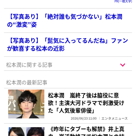
PR(一橋大学)
【写真あり】「絶対誰も気づかない」松本潤
の“激変”姿
【写真あり】「髭気に入ってるんだね」ファン
が歓喜する松本の近影
松本潤に関する記事
松本潤の最新記事
松本潤 嵐終了後は脇役に意
欲！主演大河ドラマで刺激受け
た「人気後輩俳優」
2026/06/23 11:00
エンタメニュース
《昨年にタブーも解禁》井上真