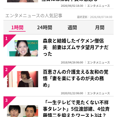
2026/06/02 18:30
エンタメニュース
エンタメニュースの人気記事
最終更新：2026/08/07 04:00
1時間
24時間
週間
月間
1
森泉と結婚したイケメン僧侶
夫 前妻はズムサタ望月アナだ
った
2018/04/26 06:00
エンタメニュース
2
百恵さんの介護支える友和の覚
悟「妻を楽にするのが夫の務
め」
2020/01/22 06:00
エンタメニュース
3
「一生テレビで見たくない不祥
事タレント」5位渡部建、4位斉
藤慎二を抑えたワースト3は？