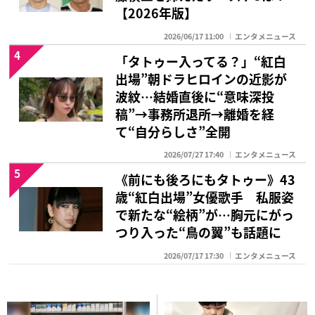
【2026年版】
2026/06/17 11:00
エンタメニュース
4
「タトゥー入ってる？」“紅白
出場”朝ドラヒロインの近影が
波紋…結婚直後に“意味深投
稿”→事務所退所→離婚を経
て“自分らしさ”全開
2026/07/27 17:40
エンタメニュース
5
《前にも後ろにもタトゥー》43
歳“紅白出場”女優歌手 私服姿
で新たな“絵柄”が…胸元にがっ
つり入った“鳥の翼”も話題に
2026/07/17 17:30
エンタメニュース