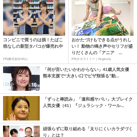
コンビニで買うのは損！たばこ
おかたづけもできる点がうれし
税なしの新型タバコが爆売れ中
い！ 動物の鳴き声やセリフが盛
りだくさんの「アニア ...
PR(株式会社HAL)
PR(タカラトミー｜Hugkum)
「何が言いたいかわからない」41歳人気女優
熊本支援で“大きい口でピザ頬張る”動...
「ずっと棒読み」「違和感ヤバい」大ブレイク
人気女優（41）『ジュラシック・ワール...
頑張らずに取り組める「太りにくいカラダづく
り」とは？