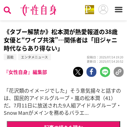
《タブー解禁か》松本潤が熱愛報道の38歳
女優と“ワイプ共演”…関係者は「旧ジャニ
時代ならあり得ない」
芸能
エンタメニュース
投稿日：2025/07/14 19:20
更新日：2025/07/14 20:52
『女性自身』編集部
「花沢類のイメージでした」そう意気揚々と話すの
は、国民的アイドルグループ・嵐の松本潤（41）
だ。7月11日に放送された9人組アイドルグループ・
Snow Manがメインを務めるバラエ...