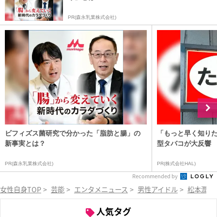
PR(森永乳業株式会社)
ビフィズス菌研究で分かった「脂肪と腸」の
「もっと早く知りた
新事実とは？
型タバコが大反響
PR(森永乳業株式会社)
PR(株式会社HAL)
Recommended by
女性自身TOP
>
芸能
>
エンタメニュース
>
男性アイドル
>
松本潤
>
人気タグ