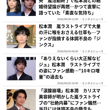
央 嵐活動終了で松本潤との結
婚待望論が再燃…かつて直撃に
語っていた「素直な気持ち」
2026/06/04 11:00
エンタメニュース
松本潤 嵐ラストライブで大量
の汗に喉をおさえる仕草も…フ
ァンが指摘する体調不良の「ジ
ンクス」
2026/06/03 06:00
エンタメニュース
「ありえないくらい大正解なビ
ジュ」松本潤 ラストライブで
の姿にファン感動…“10キロ増
量”の過去も
2026/06/02 19:30
エンタメニュース
「涙腺崩壊」松本潤 カリスマ
美容師が明かした嵐ラストライ
ブの“壮絶内幕”にファン騒然…
当日には体調不良の懸念も