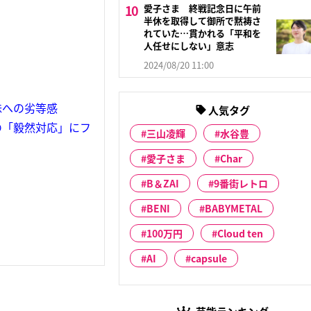
愛子さま 終戦記念日に午前
半休を取得して御所で黙祷さ
れていた…貫かれる「平和を
人任せにしない」意志
2024/08/20 11:00
妹への劣等感
人気タグ
の「毅然対応」にフ
三山凌輝
水谷豊
愛子さま
Char
B＆ZAI
9番街レトロ
BENI
BABYMETAL
100万円
Cloud ten
AI
capsule