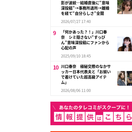
影が波紋…結婚直後に“意味
深投稿”→事務所退所→離婚
を経て“自分らしさ”全開
2026/07/27 17:40
「何かあった？！」川口春
奈 シミ隠さない“すっぴ
ん”意味深投稿にファンから
心配の声
2025/09/10 18:45
川口春奈 極秘交際のなかサ
ッカー日本代表夫と「お揃い
で着けていた超高級アイテ
ム」
2026/08/06 11:00