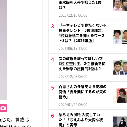
田水脈を大差で抑えた1位
は？
2023/12/16 06:00
「一生テレビで見たくない不
祥事タレント」5位渡部建、
4位斉藤慎二を抑えたワース
ト3は？【2026年版】
2026/06/17 11:00
次の政権を取ってほしい党
3位 立憲民主、2位 維新を抑
えた衝撃の圧倒的1位は？
2023/12/03 06:00
百恵さんの介護支える友和の
覚悟「妻を楽にするのが夫の
務め」
2020/01/22 06:00
堀ちえみ 妹も入院してい
が報じた。警戒心
た！「ちえみより大変な状
況」と実母