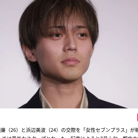
ceの永瀬廉（26）と浜辺美波（24）の交際を「女性セブンプラス」