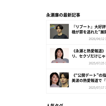
永瀬廉の最新記事
『リブート』大好評
橋が罪を逃れた”展
そ...
2026/04/12 
《永瀬と熱愛報道》
リ、セクゾだけじゃ
に訪れ...
2025/07/25 
《“公開デート”の
美波の熱愛報道で『
新...
2025/07/17 
人気タグ