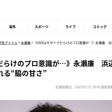
海外
スポーツ
ライフ
コミック
男性アイドル
>
永瀬廉
> 《SNSはモザイクだらけのプロ意識が…》永瀬廉 
クだらけのプロ意識が…》永瀬廉 浜
れる“脇の甘さ”
記事投稿日：2025/07/17 18:00 最終更新日