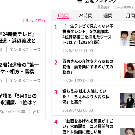
芸能ランキング
最終更新：2026/08/06 21
1時間
24時間
週間
月間
もっと見る
「一生テレビで見たくない不
祥事タレント」5位渡部建、
24時間テレビ』
4位斉藤慎二を抑えたワース
報道・浜辺美波と
ト3は？【2026年版】
0
エンタメニュース
2026/06/17 11:00
百恵さんの介護支える友和の
交際報道後の“第一
覚悟「妻を楽にするのが夫の
ワケ…相方・高橋
務め」
5
エンタメニュース
2020/01/22 06:00
堀ちえみ 妹も入院してい
語る「5月6日の
た！「ちえみより大変な状
永瀬廉、1位は？
況」と実母
2019/04/23 00:00
25/05/06 06:00
占い
「動画をあげれる勇気がすご
い」宮崎麗果 コメ欄開放の
筋トレ動画に厳しい反