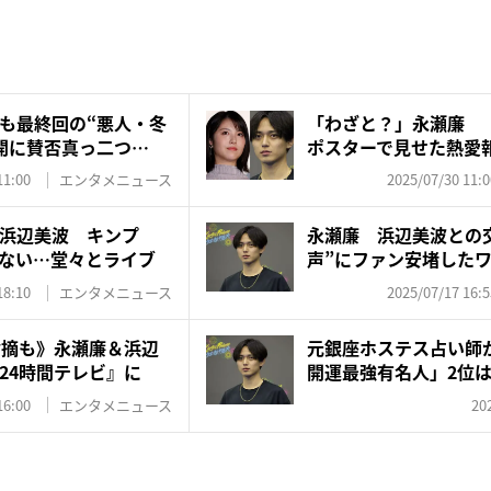
も最終回の“悪人・冬
「わざと？」永瀬廉 『
開に賛否真っ二つ…
ポスターで見せた熱愛
の...
11:00
エンタメニュース
2025/07/30 11:0
浜辺美波 キンプ
永瀬廉 浜辺美波との
ない…堂々とライブ
声”にファン安堵した
海...
18:10
エンタメニュース
2025/07/17 16:5
指摘も》永瀬廉＆浜辺
元銀座ホステス占い師が
24時間テレビ』に
開運最強有名人」2位は
16:00
エンタメニュース
20