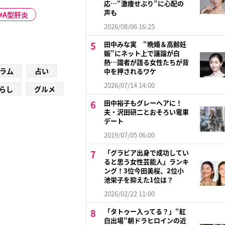
応…“激痩せぶり”に心配の
声も
A型肝炎
2026/08/06 16:25
田中みな実 “晩婚＆高齢妊
娠”にネット上で議論が白
熱…識者が語る女性たちが背
ラム
占い
中を押されるワケ
2026/07/14 14:00
らし
グルメ
田中裕子もグレーヘアに！
夫・沢田研二とおそろい電車
デート
2019/07/05 06:00
「グラビア出身で成功してい
ると思う女性芸能人」ランキ
ング！3位今田美桜、2位小
池栄子を抑えた1位は？
2026/02/22 11:00
「タトゥー入ってる？」“紅
白出場”朝ドラヒロインの近