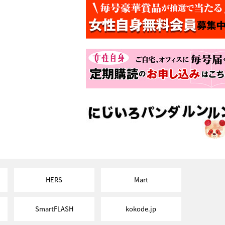
HERS
Mart
SmartFLASH
kokode.jp