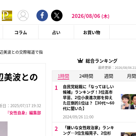
2026/08/06
(木)
コラム
占い
お買い物
浜辺美波との交際報道で指
総合ランキング
最終更新：2026/08/06 21
辺美波との
1時間
24時間
週間
月間
自民党総裁に「なってほしい
候補」ランキング！3位高市
早苗、2位小泉進次郎を抑え
た圧倒的1位は？【30代〜60
：2025/07/17 19:32
代に聞いた】
『女性自身』編集部
2024/09/26 11:00
「嫌いな女性政治家」ランキ
ング…3位生稲晃子、2位杉