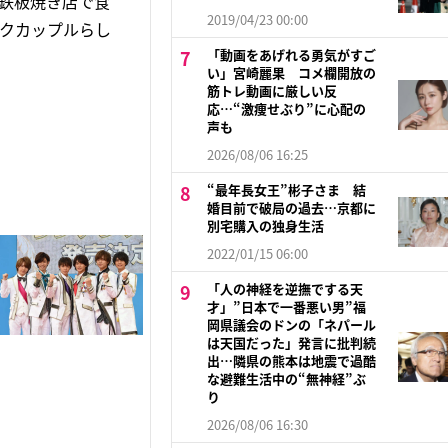
鉄板焼き店で食
2019/04/23 00:00
ックカップルらし
「動画をあげれる勇気がすご
い」宮崎麗果 コメ欄開放の
筋トレ動画に厳しい反
応…“激痩せぶり”に心配の
声も
2026/08/06 16:25
“最年長女王”彬子さま 結
婚目前で破局の過去…京都に
別宅購入の独身生活
2022/01/15 06:00
「人の神経を逆撫でする天
才」”日本で一番悪い男”福
岡県議会のドンの「ネパール
は天国だった」発言に批判続
出…隣県の熊本は地震で過酷
な避難生活中の“無神経”ぶ
り
2026/08/06 16:30