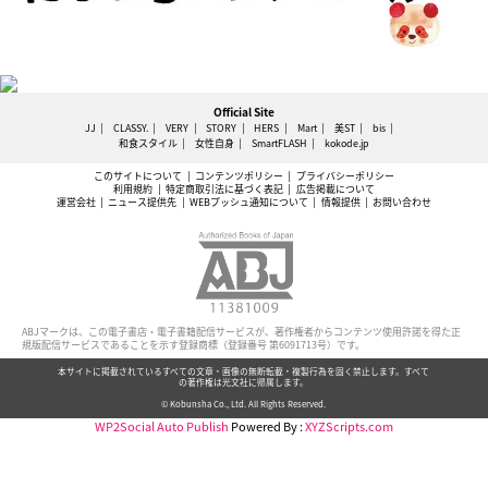
Official Site
JJ
CLASSY.
VERY
STORY
HERS
Mart
美ST
bis
和食スタイル
女性自身
SmartFLASH
kokode.jp
このサイトについて
コンテンツポリシー
プライバシーポリシー
利用規約
特定商取引法に基づく表記
広告掲載について
運営会社
ニュース提供先
WEBプッシュ通知について
情報提供
お問い合わせ
ABJマークは、この電子書店・電子書籍配信サービスが、著作権者からコンテンツ使用許諾を得た正
規版配信サービスであることを示す登録商標（登録番号 第6091713号）です。
本サイトに掲載されているすべての文章・画像の無断転載・複製行為を固く禁止します。すべて
の著作権は光文社に帰属します。
© Kobunsha Co., Ltd. All Rights Reserved.
WP2Social Auto Publish
Powered By :
XYZScripts.com