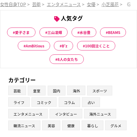
女性自身TOP
>
芸能
>
エンタメニュース
>
女優
>
小芝風花
>
《逃
人気タグ
愛子さま
三山凌輝
水谷豊
BEAMS
AmBitious
B'z
100回泣くこと
8人の女たち
カテゴリー
芸能
皇室
国内
海外
スポーツ
ライフ
コミック
コラム
占い
エンタメニュース
インタビュー
海外ニュース
韓流ニュース
美容
健康
暮らし
グルメ