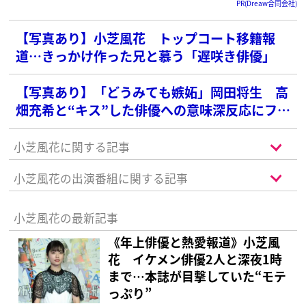
PR(Dreaw合同会社)
【写真あり】小芝風花 トップコート移籍報
道…きっかけ作った兄と慕う「遅咲き俳優」
【写真あり】「どうみても嫉妬」岡田将生 高
畑充希と“キス”した俳優への意味深反応にファ
ン注目「そういうことか！」
小芝風花に関する記事
小芝風花の出演番組に関する記事
小芝風花の最新記事
《年上俳優と熱愛報道》小芝風
花 イケメン俳優2人と深夜1時
まで…本誌が目撃していた“モテ
っぷり”