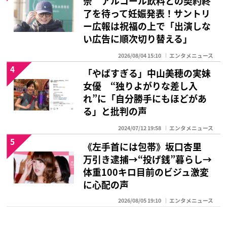
奈 アルコール飲料との契約終
了を待って妊娠発表！サントリ
ー広報は祝福の上で「出演しな
い広告に順次切り替える」
2026/08/04 15:10
エンタメニュース
4
「やばすぎる」中山美穂の実妹
女優 “独りよがりな差し入
れ”に「自分勝手にもほどがあ
る」と批判の声
2024/07/12 19:58
エンタメニュース
5
《左手首には包帯》坂口杏里
万引き逮捕→“投げ銭”暮らし→
体重100キロ目前のビジュ激変
に心配の声
2026/08/05 19:10
エンタメニュース