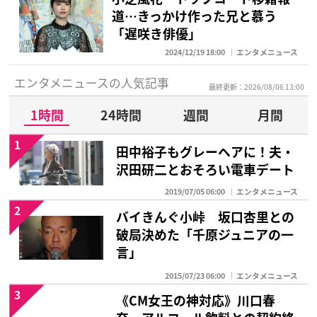
道…きっかけ作った兄と慕う
「遅咲き俳優」
2024/12/19 18:00
エンタメニュース
エンタメニュースの人気記事
最終更新：2026/08/06 13:00
1時間
24時間
週間
月間
1
田中裕子もグレーヘアに！夫・
沢田研二とおそろい電車デート
2019/07/05 06:00
エンタメニュース
2
バイきんぐ小峠 坂口杏里との
破局決めた「千原ジュニアの一
言」
2015/07/23 06:00
エンタメニュース
3
《CM女王の神対応》川口春