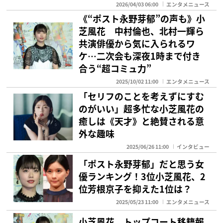
2026/04/03 06:00
エンタメニュース
《“ポスト永野芽郁”の声も》小
芝風花 中村倫也、北村一輝ら
共演俳優から気に入られるワ
ケ…二次会も深夜1時まで付き
合う“超コミュ力”
2025/10/02 11:00
エンタメニュース
「セリフのことを考えずにすむ
のがいい」超多忙な小芝風花の
癒しは《天才》と絶賛される意
外な趣味
2025/06/26 11:00
インタビュー
「ポスト永野芽郁」だと思う女
優ランキング！3位小芝風花、2
位芳根京子を抑えた1位は？
2025/05/23 11:00
エンタメニュース
小芝風花 トップコート移籍報