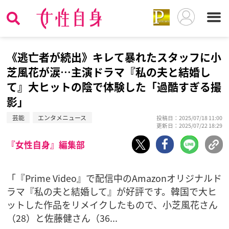
《逃亡者が続出》キレて暴れたスタッフに小
芝風花が涙…主演ドラマ『私の夫と結婚し
て』大ヒットの陰で体験した「過酷すぎる撮
影」
芸能
エンタメニュース
投稿日：2025/07/18 11:00
更新日：2025/07/22 18:29
『女性自身』編集部
「『Prime Video』で配信中のAmazonオリジナルド
ラマ『私の夫と結婚して』が好評です。韓国で大ヒ
ットした作品をリメイクしたもので、小芝風花さん
（28）と佐藤健さん（36...