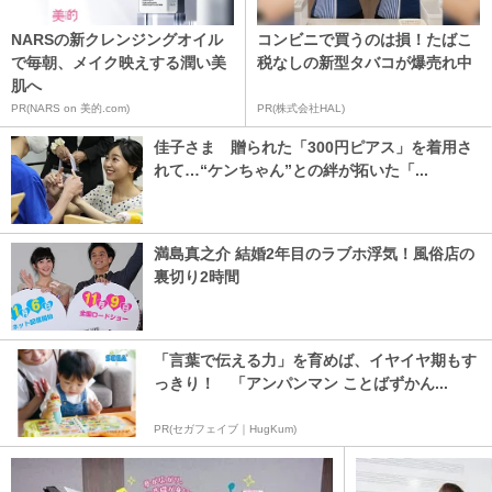
NARSの新クレンジングオイル
コンビニで買うのは損！たばこ
で毎朝、メイク映えする潤い美
税なしの新型タバコが爆売れ中
肌へ
PR(NARS on 美的.com)
PR(株式会社HAL)
佳子さま 贈られた「300円ピアス」を着用さ
れて…“ケンちゃん”との絆が拓いた「...
満島真之介 結婚2年目のラブホ浮気！風俗店の
裏切り2時間
「言葉で伝える力」を育めば、イヤイヤ期もす
っきり！ 「アンパンマン ことばずかん...
PR(セガフェイブ｜HugKum)