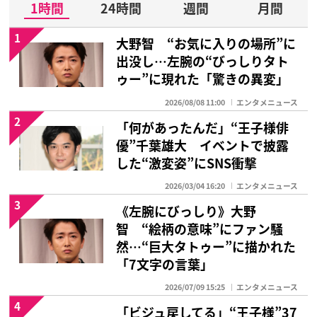
1時間
24時間
週間
月間
1
大野智 “お気に入りの場所”に
出没し…左腕の“びっしりタト
ゥー”に現れた「驚きの異変」
2026/08/08 11:00
エンタメニュース
2
「何があったんだ」“王子様俳
優”千葉雄大 イベントで披露
した“激変姿”にSNS衝撃
2026/03/04 16:20
エンタメニュース
3
《左腕にびっしり》大野
智 “絵柄の意味”にファン騒
然…“巨大タトゥー”に描かれた
「7文字の言葉」
2026/07/09 15:25
エンタメニュース
4
「ビジュ戻してる」“王子様”37