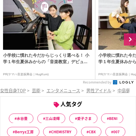
小学校に慣れた今だからじっくり選べる！ 小
小学校に慣れた今だ
学１年生夏休みからの「音楽教室」デビュ...
学１年生夏休みから
PR(ヤマハ音楽振興会｜HugKum)
PR(ヤマハ音楽振興会｜Hug
Recommended by
女性自身TOP
>
芸能
>
エンタメニュース
>
男性アイドル
>
中島健人
人気タグ
水谷豊
三山凌輝
愛子さま
BENI
Berryz工房
CHEMISTRY
CBX
007