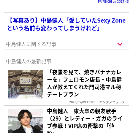
PR(FINCHI on GOETHE)
【写真あり】中島健人「愛していたSexy Zone
という名前も変わってしまうけれど」
中島健人に関する記事
中島健人の最新記事
「夜景を見て、焼きバナナカレ
ーを」フェロモン店長・中島健
人が教えてくれた門司港マル秘
デートプラン
2026/05/09 11:00
エンタメニュース
中島健人 東大卒の親友歌手
（29）とレディー・ガガのライ
ブ参戦！VIP席の衝撃の「値
段」