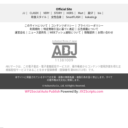
Official Site
JJ
CLASSY.
VERY
STORY
HERS
Mart
美ST
bis
和食スタイル
女性自身
SmartFLASH
kokode.jp
このサイトについて
コンテンツポリシー
プライバシーポリシー
利用規約
特定商取引法に基づく表記
広告掲載について
運営会社
ニュース提供先
WEBプッシュ通知について
情報提供
お問い合わせ
ABJマークは、この電子書店・電子書籍配信サービスが、著作権者からコンテンツ使用許諾を得た正
規版配信サービスであることを示す登録商標（登録番号 第6091713号）です。
本サイトに掲載されているすべての文章・画像の無断転載・複製行為を固く禁止します。すべて
の著作権は光文社に帰属します。
© Kobunsha Co., Ltd. All Rights Reserved.
WP2Social Auto Publish
Powered By :
XYZScripts.com