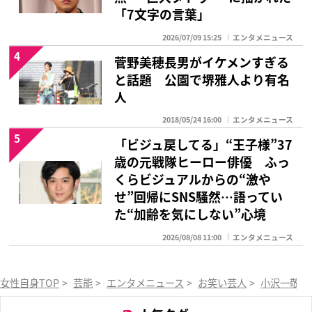
「7文字の言葉」
2026/07/09 15:25
エンタメニュース
4
菅野美穂長男がイケメンすぎる
と話題 公園で堺雅人より有名
人
2018/05/24 16:00
エンタメニュース
5
「ビジュ戻してる」“王子様”37
歳の元戦隊ヒーロー俳優 ふっ
くらビジュアルからの“激や
せ”回帰にSNS騒然…語ってい
た“加齢を気にしない”心境
2026/08/08 11:00
エンタメニュース
女性自身TOP
>
芸能
>
エンタメニュース
>
お笑い芸人
>
小沢一敬
>