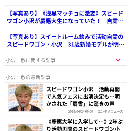
【写真あり】《浅黒マッチョに激変》スピード
ワゴン小沢が慶應大生になっていた！ 自粛生
活1年半の“中身”
【写真あり】スイートルーム飲みで活動自粛の
スピードワゴン・小沢 31歳新婚モデルが明か
した近況
小沢一敬に関する記事
小沢一敬の最新記事
スピードワゴン小沢 活動再開
で人気フェスに出演決定も…明
かされた「肩書」に驚きの声
2026/04/24 06:00
エンタメニュース
《慶應大学に入学して…》2年ぶ
り活動再開のスピードワゴン小