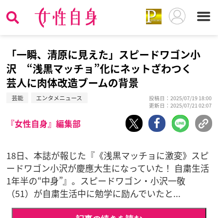
「一瞬、清原に見えた」スピードワゴン小
沢 “浅黒マッチョ”化にネットざわつく
芸人に肉体改造ブームの背景
芸能
エンタメニュース
投稿日：2025/07/19 18:00
更新日：2025/07/21 02:07
『女性自身』編集部
18日、本誌が報じた『《浅黒マッチョに激変》スピ
ードワゴン小沢が慶應大生になっていた！ 自粛生活
1年半の“中身”』。スピードワゴン・小沢一敬
（51）が自粛生活中に勉学に励んでいたと...