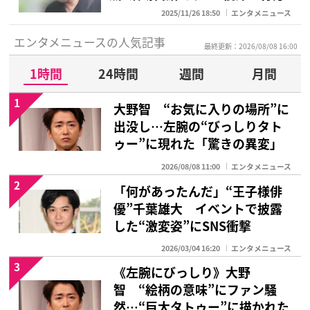
2025/11/26 18:50
エンタメニュース
エンタメニュースの人気記事
最終更新：2026/08/08 16:00
1時間
24時間
週間
月間
1
大野智 “お気に入りの場所”に
出没し…左腕の“びっしりタト
ゥー”に現れた「驚きの異変」
2026/08/08 11:00
エンタメニュース
2
「何があったんだ」“王子様俳
優”千葉雄大 イベントで披露
した“激変姿”にSNS衝撃
2026/03/04 16:20
エンタメニュース
3
《左腕にびっしり》大野
智 “絵柄の意味”にファン騒
然…“巨大タトゥー”に描かれた