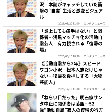
沢 本誌がキャッチしていた衝
撃の“自粛”生活と激変ビジュア
ル
2026/03/20 11:00
エンタメニュース
「炎上しても痛手はない」と関
係者…浅黒マッチョ化の活動自
粛芸人 有力視される「復帰の
場」
2026/03/10 18:20
エンタメニュース
《活動自粛から2年》スピード
ワゴン小沢 松本人志だけじゃ
ない…復帰を後押しする「大物
芸能人」
2025/12/10 11:00
エンタメニュース
「ねらい目だった」明石家サン
タ中止に関係者は落胆…52
歳“活動自粛”芸人の復帰の行方