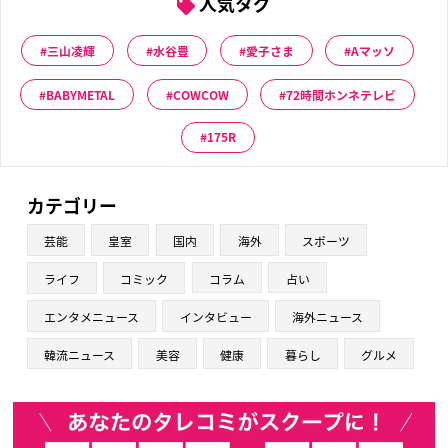
人気タグ
三山凌輝
水谷豊
愛子さま
Aマッソ
BABYMETAL
COWCOW
72時間ホンネテレビ
175R
カテゴリー
芸能
皇室
国内
海外
スポーツ
ライフ
コミック
コラム
占い
エンタメニュース
インタビュー
海外ニュース
韓流ニュース
美容
健康
暮らし
グルメ