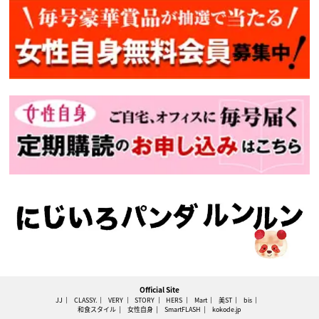
Official Site
JJ
CLASSY.
VERY
STORY
HERS
Mart
美ST
bis
和食スタイル
女性自身
SmartFLASH
kokode.jp