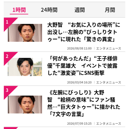
1時間
24時間
週間
月間
1
大野智 “お気に入りの場所”に
出没し…左腕の“びっしりタト
ゥー”に現れた「驚きの異変」
2026/08/08 11:00
エンタメニュース
2
「何があったんだ」“王子様俳
優”千葉雄大 イベントで披露
した“激変姿”にSNS衝撃
2026/03/04 16:20
エンタメニュース
3
《左腕にびっしり》大野
智 “絵柄の意味”にファン騒
然…“巨大タトゥー”に描かれた
「7文字の言葉」
2026/07/09 15:25
エンタメニュース