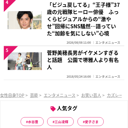
4
「ビジュ戻してる」“王子様”37
歳の元戦隊ヒーロー俳優 ふっ
くらビジュアルからの“激や
せ”回帰にSNS騒然…語ってい
た“加齢を気にしない”心境
2026/08/08 11:00
エンタメニュース
5
菅野美穂長男がイケメンすぎる
と話題 公園で堺雅人より有名
人
2018/05/24 16:00
エンタメニュース
女性自身TOP
>
芸能
>
エンタメニュース
>
お笑い芸人
>
カズレーザ
人気タグ
水谷豊
三山凌輝
愛子さま