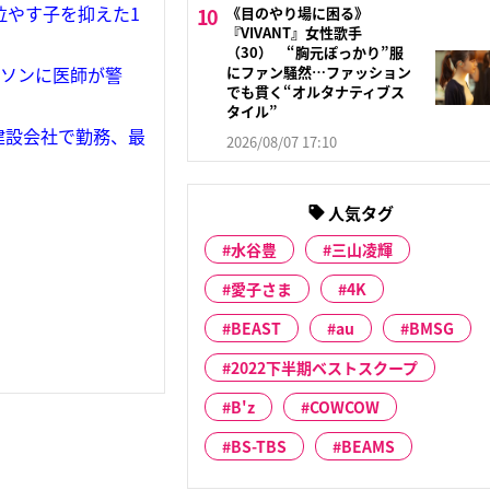
位やす子を抑えた1
《目のやり場に困る》
『VIVANT』女性歌手
（30） “胸元ぽっかり”服
にファン騒然…ファッション
ラソンに医師が警
でも貫く“オルタナティブス
タイル”
建設会社で勤務、最
2026/08/07 17:10
人気タグ
水谷豊
三山凌輝
愛子さま
4K
BEAST
au
BMSG
2022下半期ベストスクープ
B'z
COWCOW
BS-TBS
BEAMS