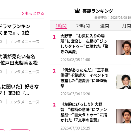
芸能ランキング
もっと見る
最終更新：2026/08/08 19
1時間
24時間
週間
月間
ドラマランキン
くまで』、2位
大野智 “お気に入りの場
所”に出没し…左腕の“びっ
0
エンタメニュース
しりタトゥー”に現れた「驚
きの異変」
共演が見たい有名
2026/08/08 11:00
3位戸田恵梨香＆松
「何があったんだ」“王子様
0
エンタメニュース
俳優”千葉雄大 イベントで
披露した“激変姿”にSNS衝
0人に聞いた】好きな
撃
 第3位『...
2026/03/04 16:20
0
エンタメニュース
《左腕にびっしり》大野
智 “絵柄の意味”にファン
騒然…“巨大タトゥー”に描
かれた「7文字の言葉」
2026/07/09 15:25