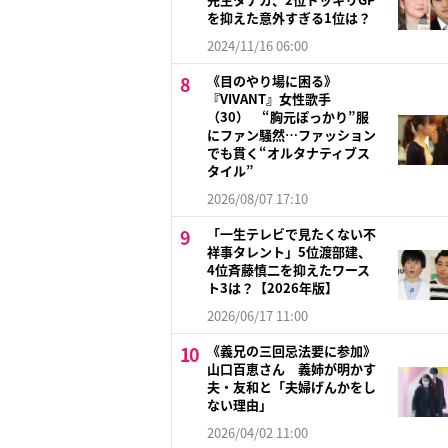
を抑えた意外すぎる1位は？
2024/11/16 06:00
《目のやり場に困る》
『VIVANT』女性歌手
（30） “胸元ぽっかり”服
にファン騒然…ファッション
でも貫く“オルタナティブス
タイル”
2026/08/07 17:10
「一生テレビで見たくない不
祥事タレント」5位渡部建、
4位斉藤慎二を抑えたワース
ト3は？【2026年版】
2026/06/17 11:00
《義兄の三回忌法要に参加》
山口百恵さん 義姉が明かす
夫・友和と「夫婦げんかをし
ない理由」
2026/04/02 11:00