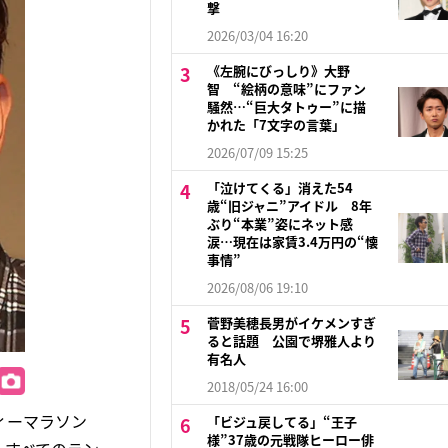
撃
2026/03/04 16:20
《左腕にびっしり》大野
智 “絵柄の意味”にファン
騒然…“巨大タトゥー”に描
かれた「7文字の言葉」
2026/07/09 15:25
「泣けてくる」消えた54
歳“旧ジャニ”アイドル 8年
ぶり“本業”姿にネット感
涙…現在は家賃3.4万円の“懐
事情”
2026/08/06 19:10
菅野美穂長男がイケメンすぎ
ると話題 公園で堺雅人より
有名人
2018/05/24 16:00
ィーマラソン
「ビジュ戻してる」“王子
様”37歳の元戦隊ヒーロー俳