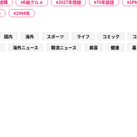
凌輝
B級グルメ
2027年問題
70年談話
2P
e
1994年
国内
海外
スポーツ
ライフ
コミック
コ
海外ニュース
韓流ニュース
美容
健康
暮