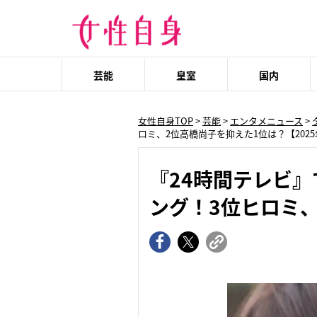
芸能
皇室
国内
女性自身TOP
>
芸能
>
エンタメニュース
>
ロミ、2位高橋尚子を抑えた1位は？【202
『24時間テレビ
ング！3位ヒロミ、