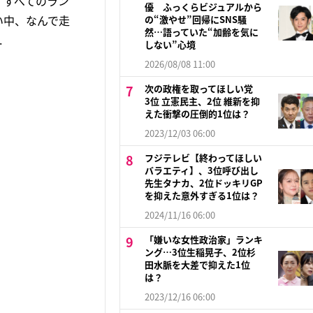
、すべてのラン
優 ふっくらビジュアルから
い中、なんで走
の“激やせ”回帰にSNS騒
然…語っていた“加齢を気に
.
しない”心境
2026/08/08 11:00
次の政権を取ってほしい党
3位 立憲民主、2位 維新を抑
えた衝撃の圧倒的1位は？
2023/12/03 06:00
フジテレビ【終わってほしい
バラエティ】、3位呼び出し
先生タナカ、2位ドッキリGP
を抑えた意外すぎる1位は？
2024/11/16 06:00
「嫌いな女性政治家」ランキ
ング…3位生稲晃子、2位杉
田水脈を大差で抑えた1位
は？
2023/12/16 06:00