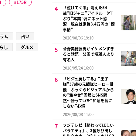
M
175R
「泣けてくる」消えた54
歳“旧ジャニ”アイドル 8年
ぶり“本業”姿にネット感
涙…現在は家賃3.4万円の“懐
事情”
ラム
占い
2026/08/06 19:10
らし
グルメ
菅野美穂長男がイケメンすぎ
ると話題 公園で堺雅人より
有名人
2018/05/24 16:00
「ビジュ戻してる」“王子
様”37歳の元戦隊ヒーロー俳
優 ふっくらビジュアルから
の“激やせ”回帰にSNS騒
然…語っていた“加齢を気に
しない”心境
2026/08/08 11:00
フジテレビ【終わってほしい
バラエティ】、3位呼び出し
先生タナカ、2位ドッキリGP