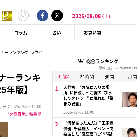
2026/08/08
(土)
コラム
占い
お買い物
ンナーランキング！3位ヒ
総合ランキング
最終更新：2026/08/08 19
ナーランキ
1時間
24時間
週間
月間
25年版】
大野智 “お気に入りの場
所”に出没し…左腕の“びっ
しりタトゥー”に現れた「驚
きの異変」
：2025/08/30 11:00
2026/08/08 11:00
『女性自身』編集部
「何があったんだ」“王子様
俳優”千葉雄大 イベントで
披露した“激変姿”にSNS衝