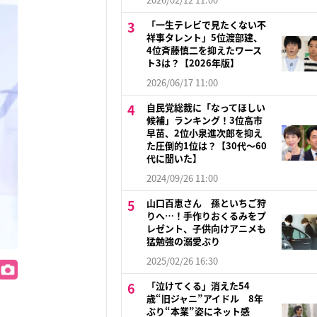
「一生テレビで見たくない不
祥事タレント」5位渡部建、
4位斉藤慎二を抑えたワース
ト3は？【2026年版】
2026/06/17 11:00
自民党総裁に「なってほしい
候補」ランキング！3位高市
早苗、2位小泉進次郎を抑え
た圧倒的1位は？【30代〜60
代に聞いた】
2024/09/26 11:00
山口百恵さん 孫といちご狩
りへ…！手作りおくるみをプ
レゼント、子供向けアニメも
猛勉強の溺愛ぶり
2025/02/26 16:30
「泣けてくる」消えた54
歳“旧ジャニ”アイドル 8年
ぶり“本業”姿にネット感