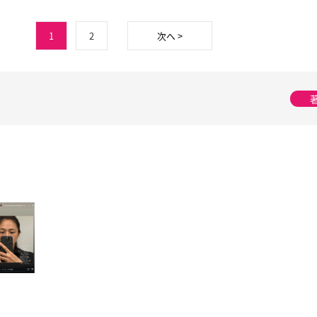
1
2
次へ >