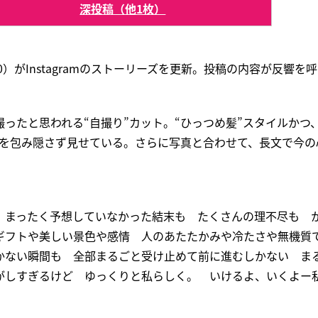
深投稿（他1枚）
0）がInstagramのストーリーズを更新。投稿の内容が反響を
ったと思われる“自撮り”カット。“ひっつめ髪”スタイルかつ
どを包み隠さず見せている。さらに写真と合わせて、長文で今の
 まったく予想していなかった結末も たくさんの理不尽も 
ギフトや美しい景色や感情 人のあたたかみや冷たさや無機質
かない瞬間も 全部まるごと受け止めて前に進むしかない ま
がしすぎるけど ゆっくりと私らしく。 いけるよ、いくよー