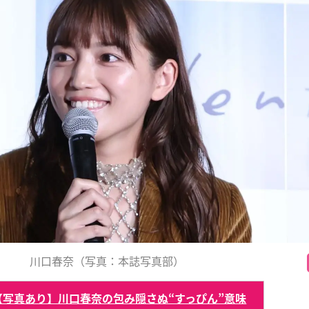
川口春奈（写真：本誌写真部）
【写真あり】川口春奈の包み隠さぬ“すっぴん”意味