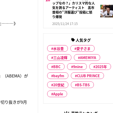
ップなの？」カリスマ的な人
気を誇るアーティスト 高市
首相の“洋服選び”投稿に怒
り爆発
た………》
2025/11/24 17:15
人気タグ
水谷豊
愛子さま
三山凌輝
AMEMIYA
BBC
9nine
2025年
（ABEMA）が
bayfm
CLUB PRINCE
20世紀
BS-TBS
Apple
の切り抜きが9月