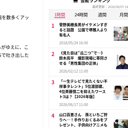
芸能ランキング
最終更新：2026/08/07 14
1時間
24時間
週間
月間
画を数多くアッ
。
菅野美穂長男がイケメンすぎ
ると話題 公園で堺雅人より
有名人
2018/05/24 16:00
るがゆえに、こ
《見た目は“瓜二つ”で…》
Sで吐き出した
鈴木亮平 撮影現場に帯同さ
せる「男性集団の正体」
2026/02/12 11:00
「一生テレビで見たくない不
祥事タレント」5位渡部建、
4位斉藤慎二を抑えたワース
ト3は？【2026年版】
2026/06/17 11:00
山口百恵さん 孫といちご狩
りへ…！手作りおくるみをプ
レゼント、子供向けアニメも