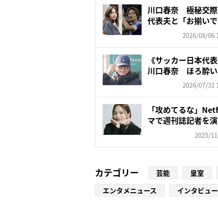
川口春奈 極秘交際
代表夫と「お揃いで
イテ...
2026/08/06 
《サッカー日本代表
川口春奈 ほろ酔い
た「...
2026/07/31 
「攻めてるな」Netf
マで週刊誌記者を演じ
2025/11
カテゴリー
芸能
皇室
エンタメニュース
インタビュー