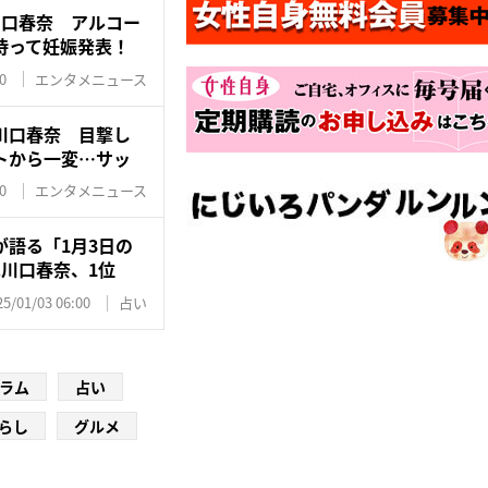
川口春奈 アルコー
待って妊娠発表！
0
エンタメニュース
川口春奈 目撃し
トから一変…サッ
0
エンタメニュース
語る「1月3日の
川口春奈、1位
25/01/03 06:00
占い
ラム
占い
らし
グルメ