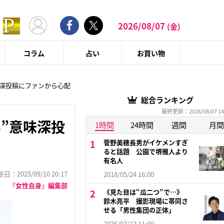
2026/08/07
(金)
コラム
占い
お買い物
味深投稿にファンから心配
総合ランキング
最終更新：2026/08/07 14
”意味深投
1時間
24時間
週間
月間
菅野美穂長男がイケメンすぎ
ると話題 公園で堺雅人より
有名人
：2025/09/10 20:17
2018/05/24 16:00
『女性自身』編集部
《見た目は“瓜二つ”で…》
鈴木亮平 撮影現場に帯同さ
せる「男性集団の正体」
2026/02/12 11:00