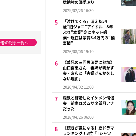
猛勉強の溺愛ぶり
2025/02/26 16:30
「泣けてくる」消えた54
歳“旧ジャニ”アイドル 8年
ぶり“本業”姿にネット感
涙…現在は家賃3.4万円の“懐
著者の記事一覧へ
事情”
2026/08/06 19:10
《義兄の三回忌法要に参加》
山口百恵さん 義姉が明かす
夫・友和と「夫婦げんかをし
ない理由」
2026/04/02 11:00
森泉と結婚したイケメン僧侶
夫 前妻はズムサタ望月アナ
だった
2018/04/26 06:00
【続きが気になる】夏ドラマ
ランキング！3位『Tシャツ