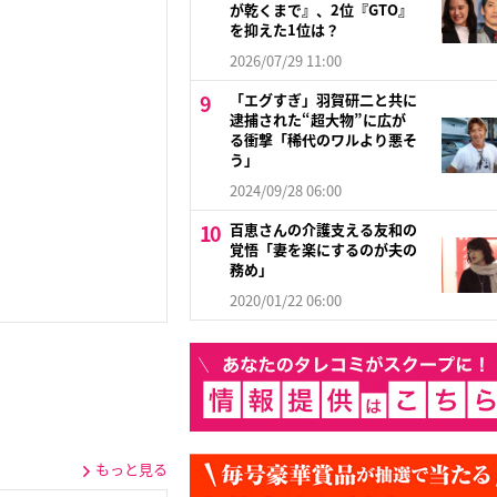
が乾くまで』、2位『GTO』
を抑えた1位は？
2026/07/29 11:00
「エグすぎ」羽賀研二と共に
逮捕された“超大物”に広が
る衝撃「稀代のワルより悪そ
う」
2024/09/28 06:00
百恵さんの介護支える友和の
覚悟「妻を楽にするのが夫の
務め」
2020/01/22 06:00
もっと見る