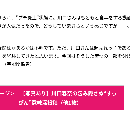
げられ、“プチ炎上”状態に。川口さんはもともと食事をする動
りが人気だったので、どうしていまさらという感じですが……
な関係があるかは不明です。ただ、川口さんは超売れっ子であ
》を経験してきたと思います。今回はそうした苦悩の一部をSN
」（芸能関係者）
ージ >
【写真あり】川口春奈の包み隠さぬ“すっ
ぴん”意味深投稿（他1枚）