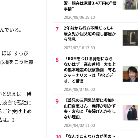
涙…現在は家賃3.4万円の“懐
事情”
2026/08/06 19:10
2年前から行方不明だった4
呼んでいる。
歳女児が祖父宅の隠し部屋か
ら発見
2022/02/16 17:59
、ほぼ“すっぴ
「BGMをつける発想になら
心境をこう吐露
ないはず」高市首相 大炎上
の熊本地震の視察動画 有名
ジャーナリストは「PRビデ
オ」と苦言
2026/08/07 06:00
かと思えば 稀
《義兄の三回忌法要に参加》
で淡白で孤独に
山口百恵さん 義姉が明かす
るごと受け止め
夫・友和と「夫婦げんかをし
ない理由」
私は。》
2026/04/02 11:00
「なんでこんなバカが国のト