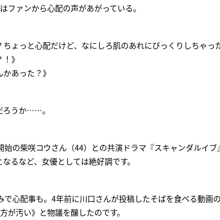
ではファンから心配の声があがっている。
？ちょっと心配だけど、なにしろ肌のあれにびっくりしちゃっ
？！》
んかあった？》
だろうか……。
開始の柴咲コウさん（44）との共演ドラマ『スキャンダルイブ』
となるなど、女優としては絶好調です。
e絡みで心配事も。4年前に川口さんが投稿したそばを食べる動画
べ方が汚い》と物議を醸したのです。