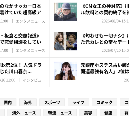
のなかサッカー日本
《CM女王の神対応》
着けていた超高級ア
ル飲料との契約終了を
サ...
11:00
エンタメニュース
2026/08/04 15:1
・板倉と交際報道》
《匂わせも一切ナシ》
で恋愛相談をしてい
た元カレとの堂々デー
カー...
17:00
エンタメニュース
2026/07/20 15:0
lix第2位！ 人気ドラ
元銀座ホステス占い師が
た川口春奈...
開運最強有名人」2位は
は...
/26 11:00
インタビュー
20
国内
海外
スポーツ
ライフ
コミック
コ
海外ニュース
韓流ニュース
美容
健康
暮