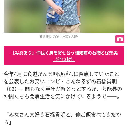
石橋貴明（写真：本誌写真部）
【写真あり】仲良く肩を寄せ合う離婚前の石橋と保奈美
（他13枚）
今年4月に食道がんと咽頭がんに罹患していたこと
を公表したお笑いコンビ・とんねるずの石橋貴明
（63）。間もなく半年が経とうとするが、芸能界の
仲間たちも闘病生活を気にかけているようで――。
「みなさん大好き石橋貴明と、俺ご飯食べてきたか
ら」