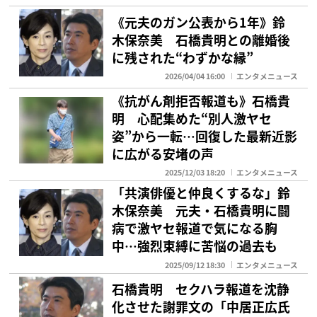
《元夫のガン公表から1年》鈴
木保奈美 石橋貴明との離婚後
に残された“わずかな縁”
2026/04/04 16:00
エンタメニュース
《抗がん剤拒否報道も》石橋貴
明 心配集めた“別人激ヤセ
姿”から一転…回復した最新近影
に広がる安堵の声
2025/12/03 18:20
エンタメニュース
「共演俳優と仲良くするな」鈴
木保奈美 元夫・石橋貴明に闘
病で激ヤセ報道で気になる胸
中…強烈束縛に苦悩の過去も
2025/09/12 18:30
エンタメニュース
石橋貴明 セクハラ報道を沈静
化させた謝罪文の「中居正広氏