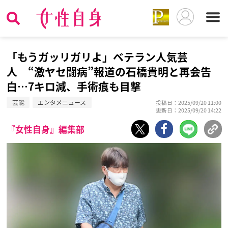
「もうガッリガリよ」ベテラン人気芸
人 “激ヤセ闘病”報道の石橋貴明と再会告
白…7キロ減、手術痕も目撃
芸能
エンタメニュース
投稿日：2025/09/20 11:00
更新日：2025/09/20 14:22
『女性自身』編集部