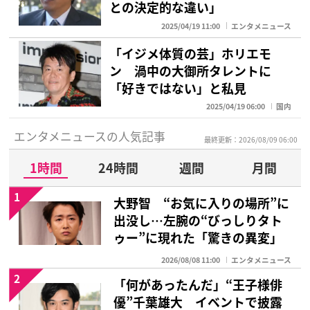
との決定的な違い」
2025/04/19 11:00
エンタメニュース
「イジメ体質の芸」ホリエモ
ン 渦中の大御所タレントに
「好きではない」と私見
2025/04/19 06:00
国内
エンタメニュースの人気記事
最終更新：2026/08/09 06:00
1時間
24時間
週間
月間
1
大野智 “お気に入りの場所”に
出没し…左腕の“びっしりタト
ゥー”に現れた「驚きの異変」
2026/08/08 11:00
エンタメニュース
2
「何があったんだ」“王子様俳
優”千葉雄大 イベントで披露