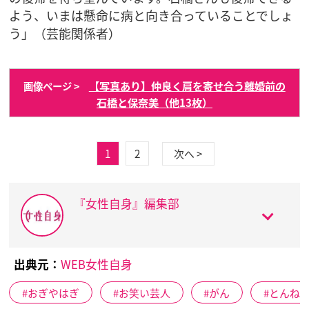
よう、いまは懸命に病と向き合っていることでしょ
う」（芸能関係者）
【写真あり】仲良く肩を寄せ合う離婚前の
画像ページ >
石橋と保奈美（他13枚）
1
2
次へ >
『女性自身』編集部
出典元：
WEB女性自身
おぎやはぎ
お笑い芸人
がん
とんね