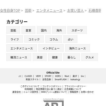
女性自身TOP
>
芸能
>
エンタメニュース
>
お笑い芸人
>
石橋貴明
>
カテゴリー
芸能
皇室
国内
海外
スポーツ
ライフ
コミック
コラム
占い
エンタメニュース
インタビュー
海外ニュース
韓流ニュース
美容
健康
暮らし
グルメ
Official Site
JJ
CLASSY.
VERY
STORY
HERS
Mart
美ST
bis
和食スタイル
女性自身
SmartFLASH
kokode.jp
このサイトについて
コンテンツポリシー
プライバシーポリシー
利用規約
特定商取引法に基づく表記
広告掲載について
運営会社
ニュース提供先
WEBプッシュ通知について
情報提供
お問い合わせ