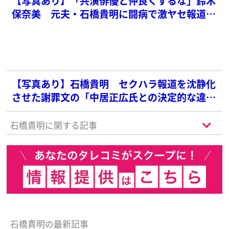
【写真あり】「共演俳優と仲良くするな」鈴木
保奈美 元夫・石橋貴明に闘病で激ヤセ報道で
気になる胸中…強烈束縛に苦悩の過去も
【写真あり】石橋貴明 セクハラ報道を沈静化
させた謝罪文の「中居正広氏との決定的な違
い」
石橋貴明に関する記事
石橋貴明の最新記事