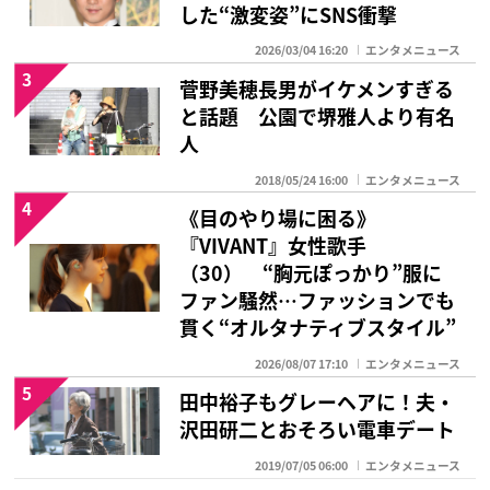
した“激変姿”にSNS衝撃
2026/03/04 16:20
エンタメニュース
3
菅野美穂長男がイケメンすぎる
と話題 公園で堺雅人より有名
人
2018/05/24 16:00
エンタメニュース
4
《目のやり場に困る》
『VIVANT』女性歌手
（30） “胸元ぽっかり”服に
ファン騒然…ファッションでも
貫く“オルタナティブスタイル”
2026/08/07 17:10
エンタメニュース
5
田中裕子もグレーヘアに！夫・
沢田研二とおそろい電車デート
2019/07/05 06:00
エンタメニュース