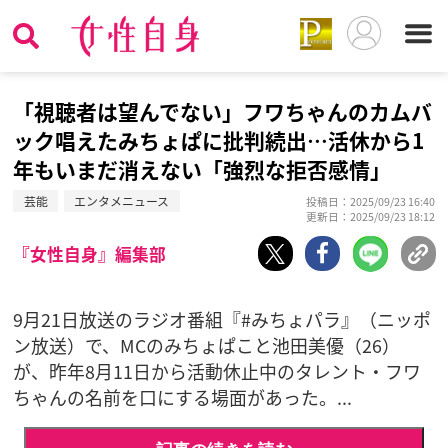
「視聴者は望んでない」フワちゃんのカムバ
ック唱えたみちょぱに批判続出…活休から1
年もいまだ消えない「強烈な拒否感情」
芸能
エンタメニュース
投稿日：2025/09/23 16:40
更新日：2025/09/23 18:12
『女性自身』編集部
9月21日放送のラジオ番組『#みちょパラ』（ニッポ
ン放送）で、MCのみちょぱこと池田美優（26）
が、昨年8月11日から活動休止中のタレント・フワ
ちゃんの名前を口にする場面があった。...