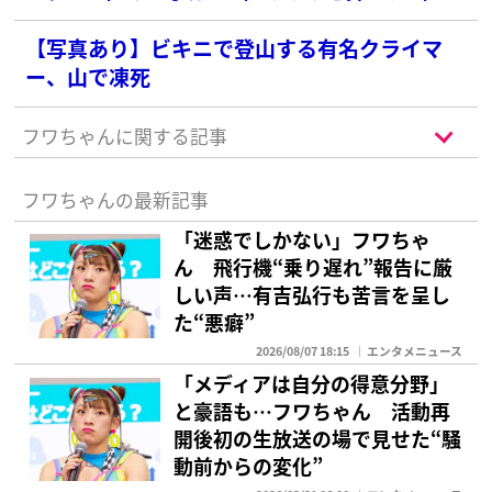
の“好感度女王”は？
【写真あり】ビキニで登山する有名クライマ
ー、山で凍死
フワちゃんに関する記事
フワちゃんの最新記事
「迷惑でしかない」フワちゃ
ん 飛行機“乗り遅れ”報告に厳
しい声…有吉弘行も苦言を呈し
た“悪癖”
2026/08/07 18:15
エンタメニュース
「メディアは自分の得意分野」
と豪語も…フワちゃん 活動再
開後初の生放送の場で見せた“騒
動前からの変化”