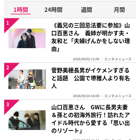
1時間
24時間
週間
月間
1
《義兄の三回忌法要に参加》山
口百恵さん 義姉が明かす夫・
友和と「夫婦げんかをしない理
由」
2026/04/02 11:00
エンタメニュース
2
菅野美穂長男がイケメンすぎる
と話題 公園で堺雅人より有名
人
2018/05/24 16:00
エンタメニュース
3
山口百恵さん GWに長男夫妻
＆孫との初海外旅行！訪れたア
イドル時代から愛する「思い出
のリゾート」