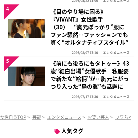
2026/05/22 11:00
エンタメニュース
4
《目のやり場に困る》
『VIVANT』女性歌手
（30） “胸元ぽっかり”服に
ファン騒然…ファッションでも
貫く“オルタナティブスタイル”
2026/08/07 17:10
エンタメニュース
5
《前にも後ろにもタトゥー》43
歳“紅白出場”女優歌手 私服姿
で新たな“絵柄”が…胸元にがっ
つり入った“鳥の翼”も話題に
2026/07/17 17:30
エンタメニュース
女性自身TOP
>
芸能
>
エンタメニュース
>
お笑い芸人
>
フワちゃん
人気タグ