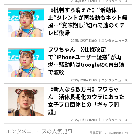
2026/03/21 06:00
エンタメニュース
《批判すら消えた》“活動休
止”タレントが再始動もネット無
風…“賞味期限”切れで遠のくテ
レビ復帰
2025/12/27 11:00
エンタメニュース
フワちゃん X仕様改定
で“iPhoneユーザー疑惑”が再
燃…騒動時はGoogleのCM出演
で波紋
2025/12/04 11:00
エンタメニュース
《新人なら数万円》フワちゃ
ん 活休長期化のウラにあった
女子プロ団体との「ギャラ問
題」
2025/11/13 16:00
エンタメニュース
エンタメニュースの人気記事
最終更新：2026/08/08 02:00