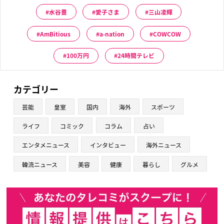
水谷豊
愛子さま
三山凌輝
AmBitious
a-nation
COWCOW
100万円
24時間テレビ
カテゴリー
芸能
皇室
国内
海外
スポーツ
ライフ
コミック
コラム
占い
エンタメニュース
インタビュー
海外ニュース
韓流ニュース
美容
健康
暮らし
グルメ