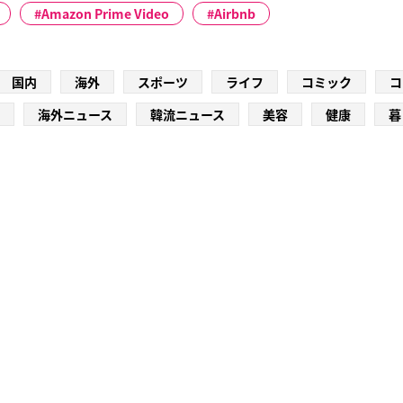
Amazon Prime Video
Airbnb
国内
海外
スポーツ
ライフ
コミック
コ
海外ニュース
韓流ニュース
美容
健康
暮