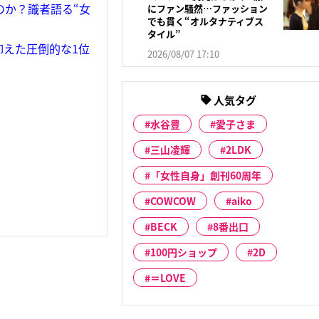
のか？識者語る“女
にファン騒然…ファッション
でも貫く“オルタナティブス
タイル”
抑えた圧倒的な1位
2026/08/07 17:10
人気タグ
水谷豊
愛子さま
三山凌輝
2LDK
「女性自身」創刊60周年
COWCOW
aiko
BECK
8番出口
100円ショップ
2D
＝LOVE