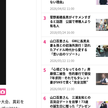
ない理由」
2026/04/02 11:00
菅野美穂長男がイケメンすぎ
ると話題 公園で堺雅人より
有名人
2018/05/24 16:00
山口百恵さん GWに長男夫
妻＆孫との初海外旅行！訪れ
たアイドル時代から愛する
「思い出のリゾート」
2026/05/22 11:00
「心境どうなってるの？」斉
藤慎二被告 性的暴行で懲役
7年求刑…それでもタレント
妻がSNSで貫く“完全沈黙”
2026/08/07 11:00
山口百恵さん 三浦友和との
る今大会、異彩を
百貨店デートを目撃！73歳
の誕生日に贈った「プレゼン