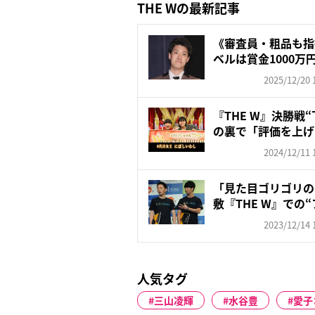
THE Wの最新記事
《審査員・粗品も指
ベルは賞金1000万円
2025/12/20 
『THE W』決勝戦
の裏で「評価を上げ
2024/12/11 
「見た目ゴリゴリの
敷『THE W』での“
2023/12/14 
人気タグ
三山凌輝
水谷豊
愛子