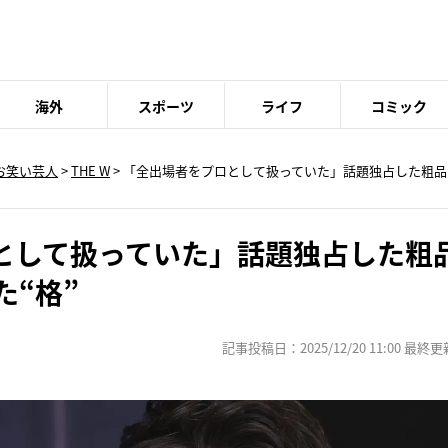
海外
スポーツ
ライフ
コミック
お笑い芸人
>
THE W
> 「全出場者をプロとして扱っていた」話題独占した粗品の
として扱っていた」話題独占した粗
た“格”
記事投稿日：2025/12/20 11:00 最終更新日