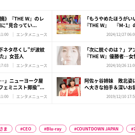
摘》『THE W』のレ
「もうやめたほうがい
に“見合ってい...
『THE W』 『M-1
に...
11:00
エンタメニュース
2024/12/27 06:0
“下ネタ尽くし”が波紋
「次に脱ぐのは？」ア
た」女芸人
『THE W』優勝者…
グ...
17:03
エンタメニュース
2024/10/26 11:0
…」ニューヨーク屋
阿佐ヶ谷姉妹 敗北姿
フェミニスト揶揄”...
へ大きな拍手＆深いお
11:00
エンタメニュース
2019/12/10 17:5
さま
CEO
Blu-ray
COUNTDOWN JAPAN