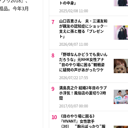
プリ2018』、
トの中身」
粗品。今年3月
2025/02/08 11:00
山口百恵さん 夫・三浦友和
が親友の認知症にショック…
支えに孫と贈る「プレゼン
ト」
2026/08/07 11:00
「野球なんかどうでも良いん
だろうな」元NHK女性アナ
“目のやり場に困る”観戦姿
に疑問の声があがったワケ
2026/07/22 17:55
満島真之介 結婚2年目のラブ
ホ浮気！風俗店の裏切り2時
間
2017/03/07 00:00
《目のやり場に困る》
『VIVANT』女性歌手
（30） “胸元ぽっかり”服