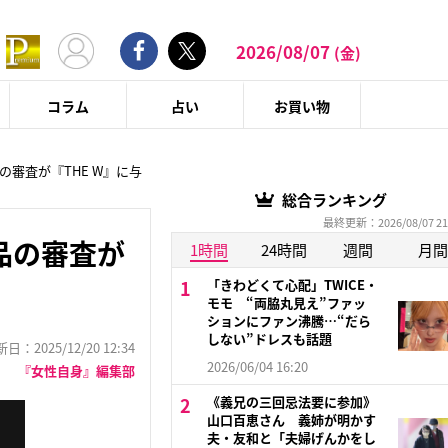
2026/08/07
(金)
コラム
占い
お買い物
審査が『THE W』に与
総合ランキング
最終更新：2026/08/07 21
品の審査が
1時間
24時間
週間
月間
「きわどくて心配」TWICE・
モモ “両脇丸見え”ファッ
ションにファン沸騰…“だら
しない”ドレスも話題
：2025/12/20 12:34
2026/06/04 16:20
『女性自身』編集部
《義兄の三回忌法要に参加》
山口百恵さん 義姉が明かす
夫・友和と「夫婦げんかをし