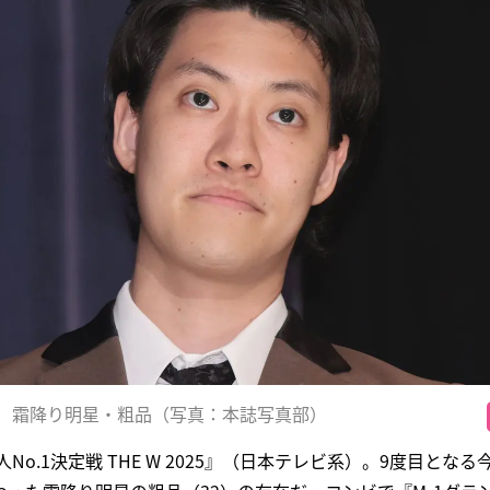
霜降り明星・粗品（写真：本誌写真部）
No.1決定戦 THE W 2025』（日本テレビ系）。9度目とな