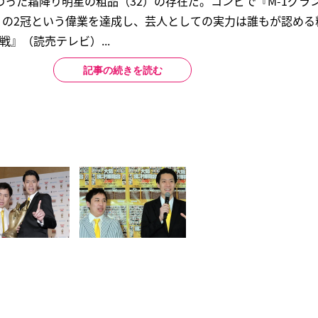
った霜降り明星の粗品（32）の存在だ。コンビで『M-1グラン
19』の2冠という偉業を達成し、芸人としての実力は誰もが認める
戦』（読売テレビ）...
記事の続きを読む