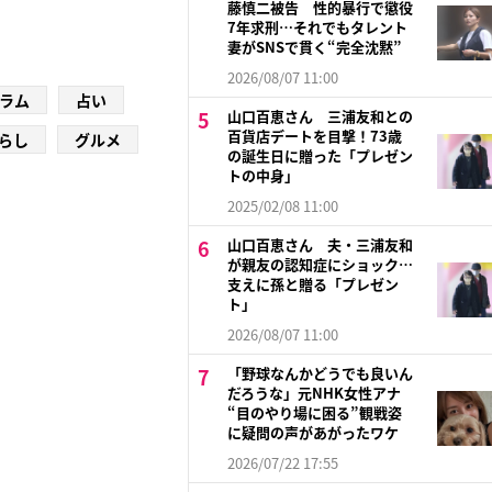
藤慎二被告 性的暴行で懲役
7年求刑…それでもタレント
妻がSNSで貫く“完全沈黙”
2026/08/07 11:00
ラム
占い
山口百恵さん 三浦友和との
百貨店デートを目撃！73歳
らし
グルメ
の誕生日に贈った「プレゼン
トの中身」
2025/02/08 11:00
山口百恵さん 夫・三浦友和
が親友の認知症にショック…
支えに孫と贈る「プレゼン
ト」
2026/08/07 11:00
「野球なんかどうでも良いん
だろうな」元NHK女性アナ
“目のやり場に困る”観戦姿
に疑問の声があがったワケ
2026/07/22 17:55