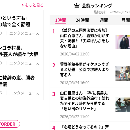
もっと見る
芸能ランキング
最終更新：2026/08/07 21
いという声も」
1時間
24時間
週間
月間
』の陰で全く話題
《義兄の三回忌法要に参加》
0
エンタメニュース
山口百恵さん 義姉が明かす
夫・友和と「夫婦げんかをし
ない理由」
ンゴラ村長、
女性芸人が続々“大胆
2026/04/02 11:00
0
エンタメニュース
菅野美穂長男がイケメンすぎ
ると話題 公園で堺雅人より
有名人
に賛辞の嵐、勝者
2018/05/24 16:00
辞儀
6
エンタメニュース
山口百恵さん GWに長男夫
妻＆孫との初海外旅行！訪れ
たアイドル時代から愛する
「思い出のリゾート」
2026/05/22 11:00
7ORDER
「心境どうなってるの？」斉