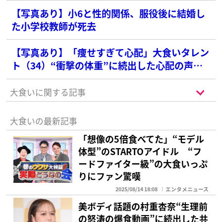
【写真あり】小6と性的関係、服役後に結婚し
た小学校教師が死去
【写真あり】「痩せすぎて心配」大食いタレン
ト（34）“衝撃の体重”に続出した心配の声
「テレビより病院行ってほしい」
大食いに関する記事
大食いの最新記事
「想像の5倍食べてた」“モデル
体型”のSTARTOアイドル “フ
ードファイター級”の大食いっぷ
りにファン驚嘆
2025/08/14 18:08
エンタメニュース
美ボディ話題の村重杏奈“生理前
の怒涛の爆食動画”に続出した共