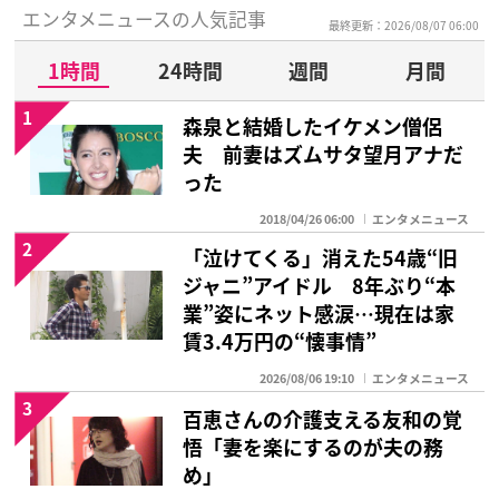
エンタメニュースの人気記事
最終更新：2026/08/07 06:00
1時間
24時間
週間
月間
1
森泉と結婚したイケメン僧侶
夫 前妻はズムサタ望月アナだ
った
2018/04/26 06:00
エンタメニュース
2
「泣けてくる」消えた54歳“旧
ジャニ”アイドル 8年ぶり“本
業”姿にネット感涙…現在は家
賃3.4万円の“懐事情”
2026/08/06 19:10
エンタメニュース
3
百恵さんの介護支える友和の覚
悟「妻を楽にするのが夫の務
め」