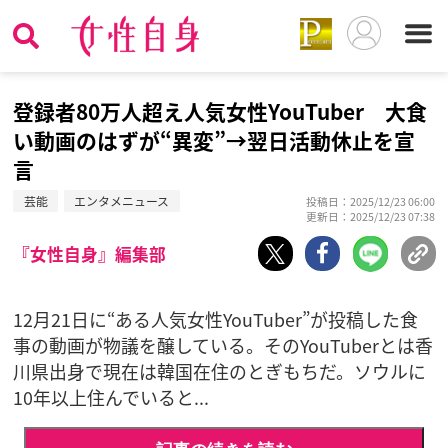
登録者80万人超え人気女性YouTuber 大食
い動画のはずが“異変”→翌日活動休止を宣
言
芸能
エンタメニュース
投稿日：2025/12/23 06:00
更新日：2025/12/23 07:38
『女性自身』編集部
12月21日に“ある人気女性YouTuber”が投稿した食
事の動画が物議を醸している。そのYouTuberとは香
川県出身で現在は韓国在住のとぎもちだ。ソウルに
10年以上住んでいると...