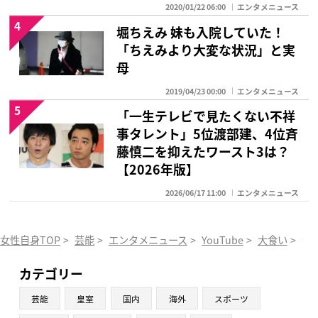
2020/01/22 06:00
エンタメニュース
4
堀ちえみ 妹も入院していた！
「ちえみより大変な状況」と実
母
2019/04/23 00:00
エンタメニュース
5
「一生テレビで見たくない不祥
事タレント」5位渡部建、4位斉
藤慎二を抑えたワースト3は？
【2026年版】
2026/06/17 11:00
エンタメニュース
女性自身TOP
>
芸能
>
エンタメニュース
>
YouTube
>
大食い
>
登
カテゴリー
芸能
皇室
国内
海外
スポーツ