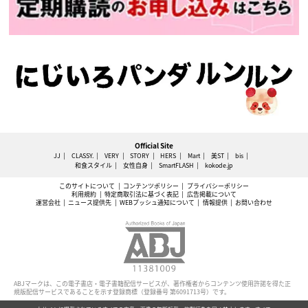
Official Site
JJ
CLASSY.
VERY
STORY
HERS
Mart
美ST
bis
和食スタイル
女性自身
SmartFLASH
kokode.jp
このサイトについて
コンテンツポリシー
プライバシーポリシー
利用規約
特定商取引法に基づく表記
広告掲載について
運営会社
ニュース提供先
WEBプッシュ通知について
情報提供
お問い合わせ
ABJマークは、この電子書店・電子書籍配信サービスが、著作権者からコンテンツ使用許諾を得た正
規版配信サービスであることを示す登録商標（登録番号 第6091713号）です。