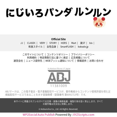
Official Site
JJ
CLASSY.
VERY
STORY
HERS
Mart
美ST
bis
和食スタイル
女性自身
SmartFLASH
kokode.jp
このサイトについて
コンテンツポリシー
プライバシーポリシー
利用規約
特定商取引法に基づく表記
広告掲載について
運営会社
ニュース提供先
WEBプッシュ通知について
情報提供
お問い合わせ
ABJマークは、この電子書店・電子書籍配信サービスが、著作権者からコンテンツ使用許諾を得た正
規版配信サービスであることを示す登録商標（登録番号 第6091713号）です。
本サイトに掲載されているすべての文章・画像の無断転載・複製行為を固く禁止します。すべて
の著作権は光文社に帰属します。
© Kobunsha Co., Ltd. All Rights Reserved.
WP2Social Auto Publish
Powered By :
XYZScripts.com