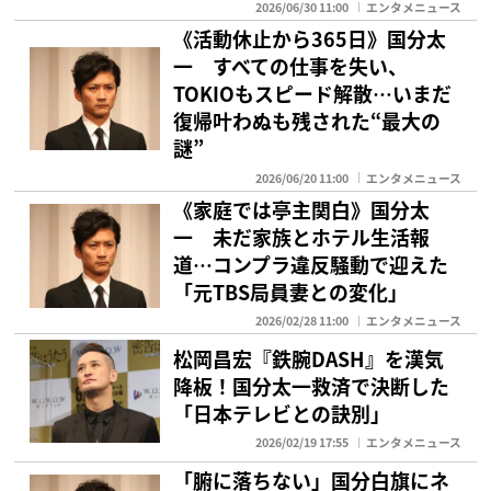
2026/06/30 11:00
エンタメニュース
《活動休止から365日》国分太
一 すべての仕事を失い、
TOKIOもスピード解散…いまだ
復帰叶わぬも残された“最大の
謎”
2026/06/20 11:00
エンタメニュース
《家庭では亭主関白》国分太
一 未だ家族とホテル生活報
道…コンプラ違反騒動で迎えた
「元TBS局員妻との変化」
2026/02/28 11:00
エンタメニュース
松岡昌宏『鉄腕DASH』を漢気
降板！国分太一救済で決断した
「日本テレビとの訣別」
2026/02/19 17:55
エンタメニュース
「腑に落ちない」国分白旗にネ