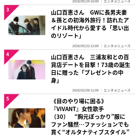
2018/05/24 16:00
エンタメニュース
3
山口百恵さん GWに長男夫妻
＆孫との初海外旅行！訪れたア
イドル時代から愛する「思い出
のリゾート」
2026/05/22 11:00
エンタメニュース
4
山口百恵さん 三浦友和との百
貨店デートを目撃！73歳の誕生
日に贈った「プレゼントの中
身」
2025/02/08 11:00
エンタメニュース
5
《目のやり場に困る》
『VIVANT』女性歌手
（30） “胸元ぽっかり”服に
ファン騒然…ファッションでも
貫く“オルタナティブスタイル”