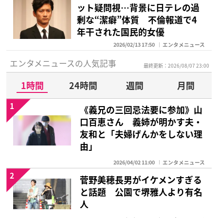
ット疑問視…背景に日テレの過
剰な“潔癖”体質 不倫報道で4
年干された国民的女優
2026/02/13 17:50
エンタメニュース
エンタメニュースの人気記事
最終更新：2026/08/07 23:00
1時間
24時間
週間
月間
1
《義兄の三回忌法要に参加》山
口百恵さん 義姉が明かす夫・
友和と「夫婦げんかをしない理
由」
2026/04/02 11:00
エンタメニュース
2
菅野美穂長男がイケメンすぎる
と話題 公園で堺雅人より有名
人