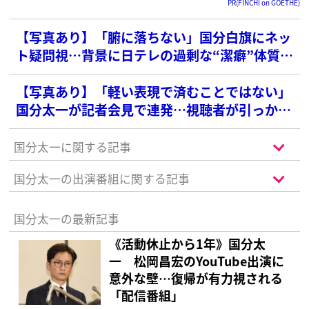
PR(FINCHI on GOETHE)
【写真あり】「腑に落ちない」国分白旗にネッ
ト疑問視…背景に日テレの過剰な“潔癖”体質
不倫報道で4年干された国民的女優
【写真あり】「軽い表現で済むことではない」
国分太一が記者会見で連発…視聴者が引っかか
った“5文字”
国分太一に関する記事
国分太一の出演番組に関する記事
国分太一の最新記事
《活動休止から1年》国分太
一 松岡昌宏のYouTube出演に
意外な壁…復帰が有力視される
「配信番組」