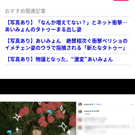
おすすめ関連記事
【写真あり】「なんか増えてない？」とネット衝撃…
あいみょんのタトゥーまる出し姿
【写真あり】あいみょん 絶賛相次ぐ衝撃ベリショの
イメチェン姿のウラで指摘される「新たなタトゥー」
【写真あり】物議となった、“激変”あいみょん