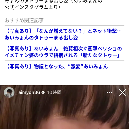
みょんのタトゥーまる出し姿（あいみょんの
公式インスタグラムより）
おすすめ関連記事
【写真あり】「なんか増えてない？」とネット衝撃…
あいみょんのタトゥーまる出し姿
【写真あり】あいみょん 絶賛相次ぐ衝撃ベリショの
イメチェン姿のウラで指摘される「新たなタトゥー」
【写真あり】物議となった、“激変”あいみょん