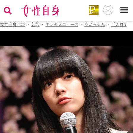
女性自身TOP
>
芸能
>
エンタメニュース
>
あいみょん
>
「入れてる