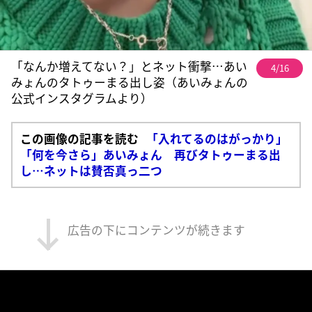
「なんか増えてない？」とネット衝撃…あい
4/16
みょんのタトゥーまる出し姿（あいみょんの
公式インスタグラムより）
この画像の記事を読む
「入れてるのはがっかり」
「何を今さら」あいみょん 再びタトゥーまる出
し…ネットは賛否真っ二つ
広告の下にコンテンツが続きます