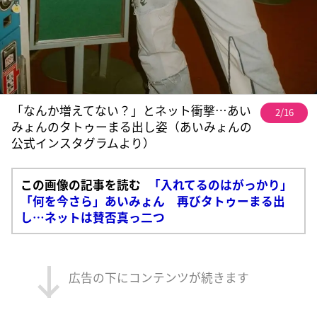
「なんか増えてない？」とネット衝撃…あい
2/16
みょんのタトゥーまる出し姿（あいみょんの
公式インスタグラムより）
この画像の記事を読む
「入れてるのはがっかり」
「何を今さら」あいみょん 再びタトゥーまる出
し…ネットは賛否真っ二つ
広告の下にコンテンツが続きます