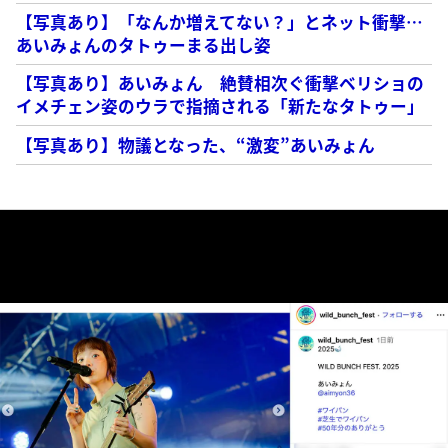
【写真あり】「なんか増えてない？」とネット衝撃…
あいみょんのタトゥーまる出し姿
【写真あり】あいみょん 絶賛相次ぐ衝撃ベリショの
イメチェン姿のウラで指摘される「新たなタトゥー」
【写真あり】物議となった、“激変”あいみょん