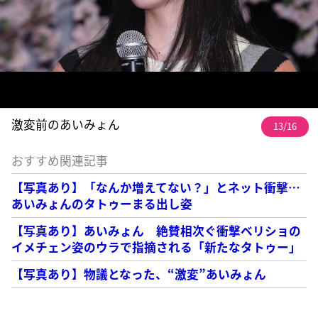
激変前のあいみょん
13/16
おすすめ関連記事
【写真あり】「なんか増えてない？」とネット衝撃…
あいみょんのタトゥーまる出し姿
【写真あり】あいみょん 絶賛相次ぐ衝撃ベリショの
イメチェン姿のウラで指摘される「新たなタトゥー」
【写真あり】物議となった、“激変”あいみょん