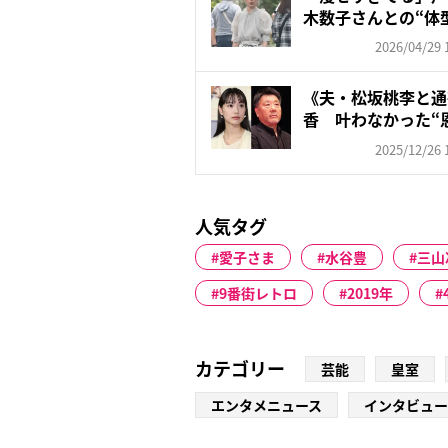
木数子さんとの“体型差
2026/04/29 
《夫・松坂桃李と通
香 叶わなかった“
の再...
2025/12/26 
人気タグ
愛子さま
水谷豊
三山
9番街レトロ
2019年
カテゴリー
芸能
皇室
エンタメニュース
インタビュー