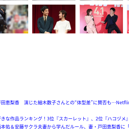
恵梨香 演じた細木数子さんとの“体型差”に賛否も…Netfli
きな作品ランキング！3位『スカーレット』、2位『ハコヅメ
柄本佑＆安藤サクラ夫妻から学んだルール、妻・戸田恵梨香に