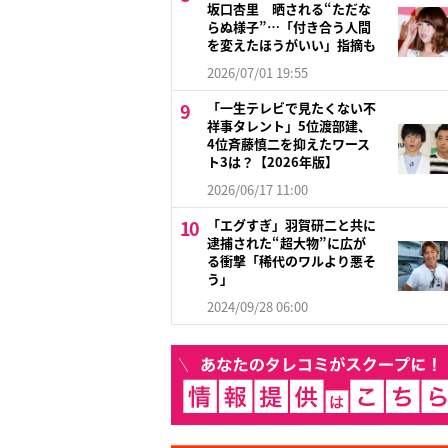
坂口杏里 晒される“ただな
らぬ様子”…「付き合う人間
を変えたほうがいい」指摘も
2026/07/01 19:55
「一生テレビで見たくない不
祥事タレント」5位渡部建、
4位斉藤慎二を抑えたワース
ト3は？【2026年版】
2026/06/17 11:00
「エグすぎ」羽賀研二と共に
逮捕された“超大物”に広が
る衝撃「稀代のワルより悪そ
う」
2024/09/28 06:00