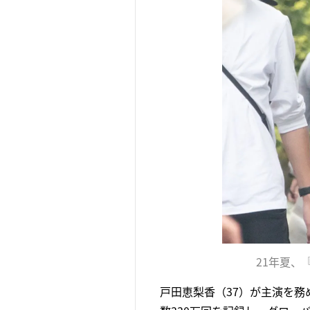
21年夏
戸田恵梨香（37）が主演を務め