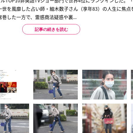
バルTOP10非英語TVショー部門で世界4位にランクインした。
一世を風靡した占い師・細木数子さん（享年83）の人生に焦点
巻した一方で、霊感商法疑惑や裏...
記事の続きを読む