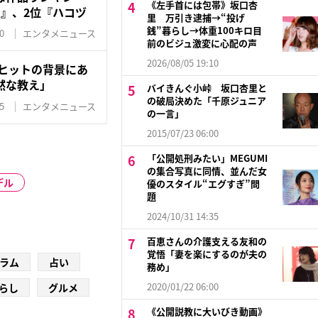
《左手首には包帯》坂口杏
』、2位『ハコヅ
里 万引き逮捕→“投げ
銭”暮らし→体重100キロ目
0
エンタメニュース
前のビジュ激変に心配の声
2026/08/05 19:10
』ヒットの背景にあ
黙な教え」
バイきんぐ小峠 坂口杏里と
の破局決めた「千原ジュニア
5
エンタメニュース
の一言」
2015/07/23 06:00
「公開処刑みたい」MEGUMI
の集合写真に同情、並んだ女
デル
優のスタイル“エグすぎ”問
題
2024/10/31 14:35
百恵さんの介護支える友和の
覚悟「妻を楽にするのが夫の
ラム
占い
務め」
2020/01/22 06:00
らし
グルメ
《公開説教に大いびき動画》