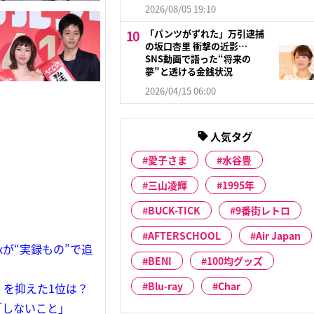
2026/08/05 19:10
「パンツがずれた」万引逮捕
の坂口杏里 衝撃の近影…
SNS動画で語った“将来の
夢”と透ける金銭状況
2026/04/15 06:00
人気タグ
愛子さま
水谷豊
三山凌輝
1995年
BUCK-TICK
9番街レトロ
AFTERSCHOOL
Air Japan
xが“実録もの”で追
BENI
100均グッズ
Blu-ray
Char
』を抑えた1位は？
「しないこと」