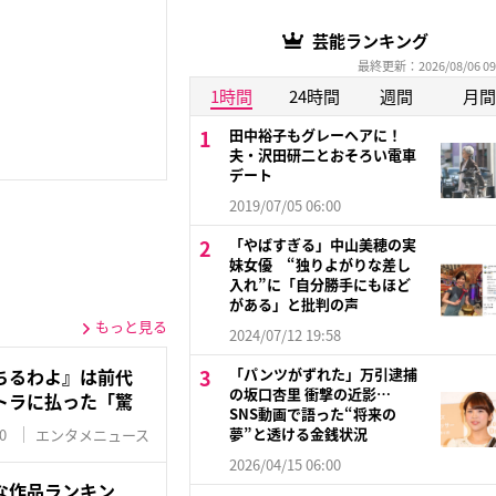
芸能ランキング
最終更新：2026/08/06 09
1時間
24時間
週間
月間
田中裕子もグレーヘアに！
夫・沢田研二とおそろい電車
デート
2019/07/05 06:00
「やばすぎる」中山美穂の実
妹女優 “独りよがりな差し
入れ”に「自分勝手にもほど
がある」と批判の声
もっと見る
2024/07/12 19:58
ちるわよ』は前代
「パンツがずれた」万引逮捕
の坂口杏里 衝撃の近影…
トラに払った「驚
SNS動画で語った“将来の
夢”と透ける金銭状況
0
エンタメニュース
2026/04/15 06:00
な作品ランキン