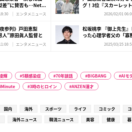
”に賛否も…Net...
グ！3位『スカーレット
メ』...
18:30
エンタメニュース
2026/02/01 06:0
夜参列》戸田恵梨
松坂桃李 『御上先生
恩人”原田眞人監督と
った心理学者父の「寡
11:00
エンタメニュース
2025/03/25 18:5
凌輝
5類感染症
70年談話
BIGBANG
AIモ
4Minute
3時のヒロイン
ANZEN漫才
国内
海外
スポーツ
ライフ
コミック
コ
海外ニュース
韓流ニュース
美容
健康
暮