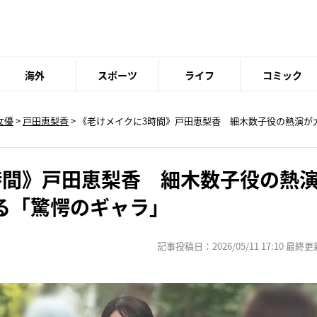
海外
スポーツ
ライフ
コミック
女優
>
戸田恵梨香
> 《老けメイクに3時間》戸田恵梨香 細木数子役の熱演が
時間》戸田恵梨香 細木数子役の熱
る「驚愕のギャラ」
記事投稿日：2026/05/11 17:10 最終更新日