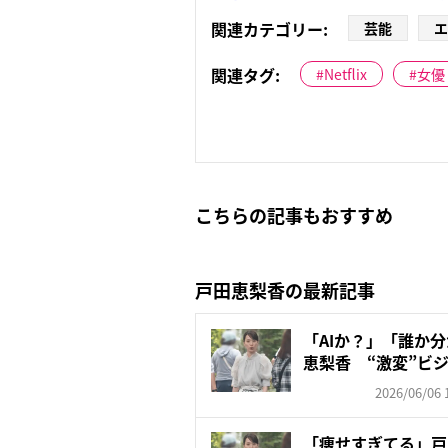
関連カテゴリー:
芸能
エ
関連タグ:
Netflix
女優
こちらの記事もおすすめ
戸田恵梨香の最新記事
「AIか？」「誰か
恵梨香 “激変”ビジ
2026/06/06 
「痩せすぎてる」戸