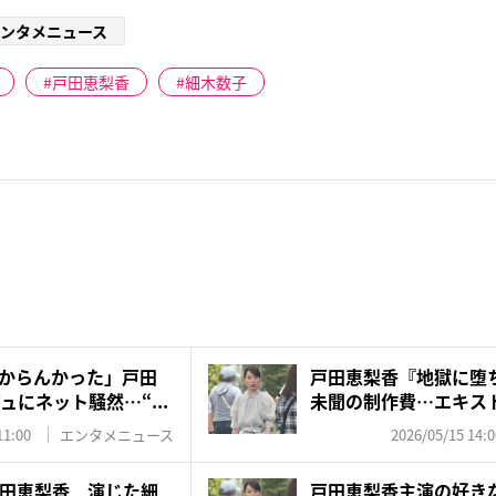
ンタメニュース
戸田恵梨香
細木数子
分からんかった」戸田
戸田恵梨香『地獄に堕
ュにネット騒然…“...
未聞の制作費…エキス
愕の...
11:00
エンタメニュース
2026/05/15 14:0
田恵梨香 演じた細
戸田恵梨香主演の好き