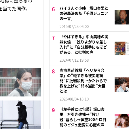
「地獄に堕ちるわ
を当てた同作。
バイきんぐ小峠 坂口杏里と
の破局決めた「千原ジュニア
の一言」
2015/07/23 06:00
「やばすぎる」中山美穂の実
妹女優 “独りよがりな差し
入れ”に「自分勝手にもほど
がある」と批判の声
2024/07/12 19:58
高市早苗首相「ヘリから合
掌」の“軽すぎる被災地訪
問”に批判殺到…かたわらで
株を上げた“熊本選出”大臣
とは
2026/08/04 18:10
《左手首には包帯》坂口杏
里 万引き逮捕→“投げ
銭”暮らし→体重100キロ目
前のビジュ激変に心配の声