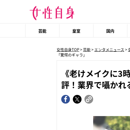
芸能
皇室
国内
女性自身TOP
>
芸能
>
エンタメニュース
>
「驚愕のギャラ」
《老けメイクに3
評！業界で囁かれ