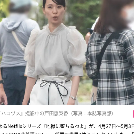
、『ハコヅメ』撮影中の戸田恵梨香（写真：本誌写真部）
るNetflixシリーズ『地獄に堕ちるわよ』が、4月27日〜5月