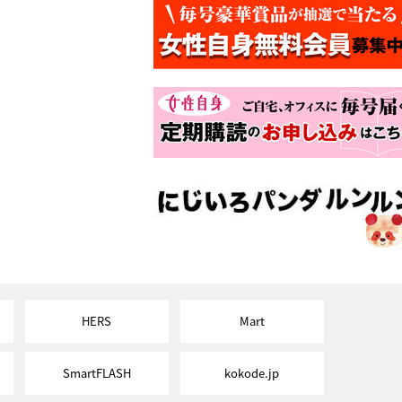
HERS
Mart
SmartFLASH
kokode.jp