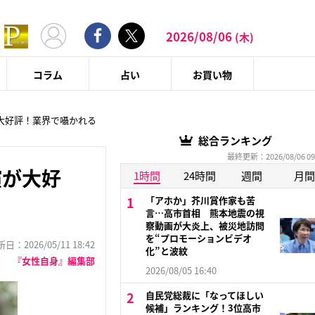
2026/08/06
(木)
コラム
占い
お買い物
大好評！業界で囁かれる
総合ランキング
最終更新：2026/08/06 09
演が大好
1時間
24時間
週間
月間
「アホか」芥川賞作家も苦
言…高市首相 熊本地震の視
察動画が大炎上、被災地訪問
を“プロモーションビデオ
：2026/05/11 18:42
化”と波紋
『女性自身』編集部
2026/08/05 16:40
自民党総裁に「なってほしい
候補」ランキング！3位高市