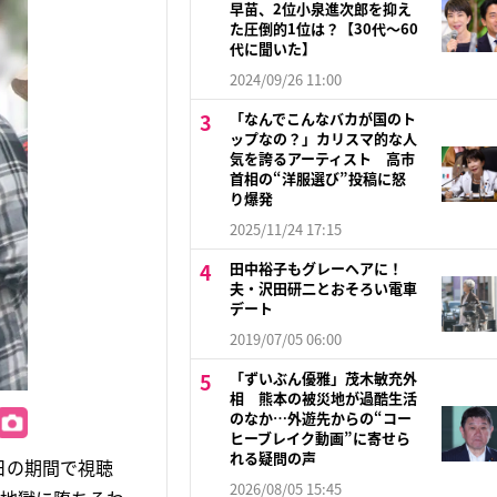
早苗、2位小泉進次郎を抑え
た圧倒的1位は？【30代〜60
代に聞いた】
2024/09/26 11:00
「なんでこんなバカが国のト
ップなの？」カリスマ的な人
気を誇るアーティスト 高市
首相の“洋服選び”投稿に怒
り爆発
2025/11/24 17:15
田中裕子もグレーヘアに！
夫・沢田研二とおそろい電車
デート
2019/07/05 06:00
「ずいぶん優雅」茂木敏充外
相 熊本の被災地が過酷生活
のなか…外遊先からの“コー
ヒーブレイク動画”に寄せら
れる疑問の声
3日の期間で視聴
2026/08/05 15:45