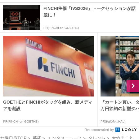
FINCHI主催「IVS2026」トークセッションが話
題に！
PR(FINCHI on GOETHE)
GOETHEとFINCHIがタッグを組み、新メディ
『カートン買い、ダ
アを創設
万円節約の新型タ
PR(FINCHI on GOETHE)
PR(株式会社HAL)
Recommended by
女性自身TOP
>
芸能
>
エンタメニュース
>
タレント
>
大竹まこと
>