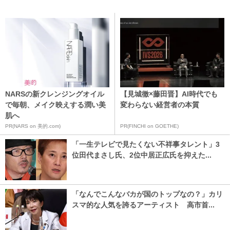
NARSの新クレンジングオイル
【見城徹×藤田晋】AI時代でも
で毎朝、メイク映えする潤い美
変わらない経営者の本質
肌へ
PR(NARS on 美的.com)
PR(FINCHI on GOETHE)
「一生テレビで見たくない不祥事タレント」3
位田代まさし氏、2位中居正広氏を抑えた...
「なんでこんなバカが国のトップなの？」カリ
スマ的な人気を誇るアーティスト 高市首...