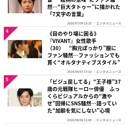
然…“巨大タトゥー”に描かれた
「7文字の言葉」
2026/07/09 15:25
エンタメニュース
4
《目のやり場に困る》
『VIVANT』女性歌手
（30） “胸元ぽっかり”服に
ファン騒然…ファッションでも
貫く“オルタナティブスタイル”
2026/08/07 17:10
エンタメニュース
5
「ビジュ戻してる」“王子様”37
歳の元戦隊ヒーロー俳優 ふっ
くらビジュアルからの“激や
せ”回帰にSNS騒然…語ってい
た“加齢を気にしない”心境
2026/08/08 11:00
エンタメニュース