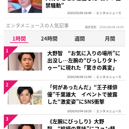
禁騒動”
2025/03/06 18:40
エンタメニュース
エンタメニュースの人気記事
最終更新：2026/08/08 18:00
1時間
24時間
週間
月間
1
大野智 “お気に入りの場所”に
出没し…左腕の“びっしりタト
ゥー”に現れた「驚きの異変」
2026/08/08 11:00
エンタメニュース
2
「何があったんだ」“王子様俳
優”千葉雄大 イベントで披露
した“激変姿”にSNS衝撃
2026/03/04 16:20
エンタメニュース
3
《左腕にびっしり》大野
智 “絵柄の意味”にファン騒