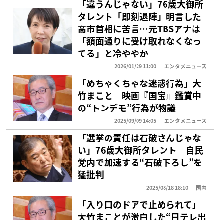
「違うんじゃない」76歳大御所
タレント「即刻退陣」明言した
高市首相に苦言…元TBSアナは
「額面通りに受け取れなくなっ
てる」と冷ややか
2026/01/29 11:00
エンタメニュース
「めちゃくちゃな迷惑行為」大
竹まこと 映画『国宝』鑑賞中
の“トンデモ”行為が物議
2025/09/09 14:05
エンタメニュース
「選挙の責任は石破さんじゃな
い」76歳大御所タレント 自民
党内で加速する“石破下ろし”を
猛批判
2025/08/18 18:10
国内
「入り口のドアで止められて」
大竹まことが激白した“日テレ出