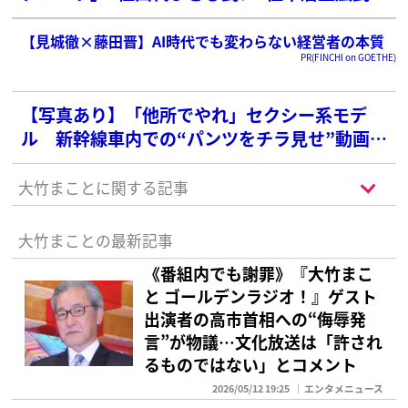
抑えた1位は？【2025年最新版】
【見城徹×藤田晋】AI時代でも変わらない経営者の本質
PR(FINCHI on GOETHE)
【写真あり】「他所でやれ」セクシー系モデ
ル 新幹線車内での“パンツをチラ見せ”動画が
波紋…衆院選でも“半ケツビラ配り”写真が炎上
大竹まことに関する記事
大竹まことの最新記事
《番組内でも謝罪》『大竹まこ
と ゴールデンラジオ！』ゲスト
出演者の高市首相への“侮辱発
言”が物議…文化放送は「許され
るものではない」とコメント
2026/05/12 19:25
エンタメニュース