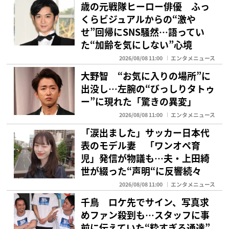
歳の元戦隊ヒーロー俳優 ふっ
くらビジュアルからの“激や
せ”回帰にSNS騒然…語ってい
た“加齢を気にしない”心境
2026/08/08 11:00
エンタメニュース
大野智 “お気に入りの場所”に
出没し…左腕の“びっしりタトゥ
ー”に現れた「驚きの異変」
2026/08/08 11:00
エンタメニュース
「涙出ました」サッカー日本代
表のモデル妻 「ワンオペ育
児」発信が物議も…夫・上田綺
世が綴った“声明“に反響続々
2026/08/08 11:00
エンタメニュース
千鳥 ロケ先でサイン、写真求
めファン殺到も…スタッフに事
前に伝えていた“粋すぎる通達”