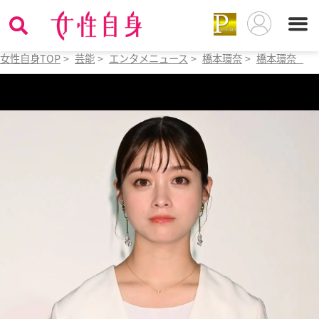
女性自身TOP
>
芸能
>
エンタメニュース
>
橋本環奈
>
橋本環奈 パ