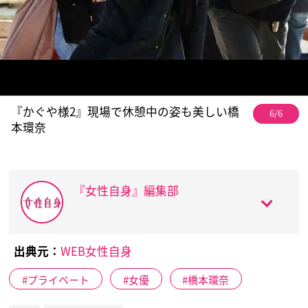
『かぐや様2』現場で休憩中の姿も美しい橋
6/6
本環奈
『女性自身』編集部
出典元：
WEB女性自身
プライベート
女優
橋本環奈