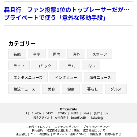
森且行 ファン投票1位のトップレーサーだが…
プライベートで使う「意外な移動手段」
カテゴリー
芸能
皇室
国内
海外
スポーツ
ライフ
コミック
コラム
占い
エンタメニュース
インタビュー
海外ニュース
韓流ニュース
美容
健康
暮らし
グルメ
Official Site
JJ
CLASSY.
VERY
STORY
HERS
Mart
美ST
bis
和食スタイル
女性自身
SmartFLASH
kokode.jp
このサイトについて
コンテンツポリシー
プライバシーポリシー
利用規約
特定商取引法に基づく表記
広告掲載について
運営会社
ニュース提供先
WEBプッシュ通知について
情報提供
お問い合わせ