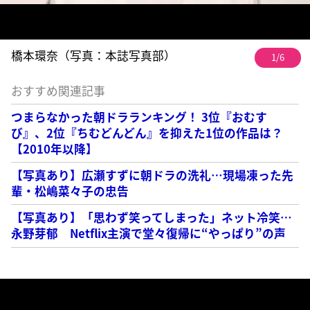
橋本環奈（写真：本誌写真部）
1/6
おすすめ関連記事
つまらなかった朝ドラランキング！ 3位『おむす
び』、2位『ちむどんどん』を抑えた1位の作品は？
【2010年以降】
【写真あり】広瀬すずに朝ドラの洗礼…現場凍った先
輩・松嶋菜々子の忠告
【写真あり】「思わず笑ってしまった」ネット冷笑…
永野芽郁 Netflix主演で堂々復帰に“やっぱり”の声