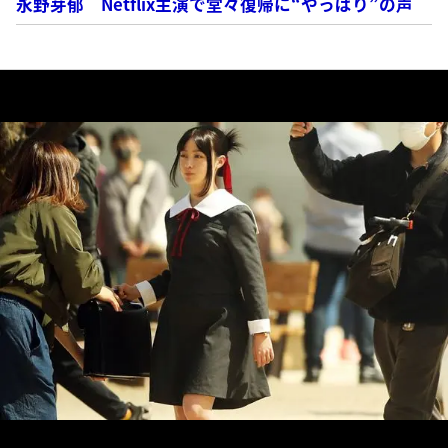
永野芽郁 Netflix主演で堂々復帰に“やっぱり”の声