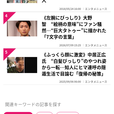
人
2018/05/24 16:00
エンタメニュース
4
《左腕にびっしり》大野
智 “絵柄の意味”にファン騒
然…“巨大タトゥー”に描かれた
「7文字の言葉」
2026/07/09 15:25
エンタメニュース
5
《ふっくら顔に激変》中居正広
氏 “白髪びっしり”のやつれ姿
から一転…知人にヒマ連呼の隠
遁生活で目論む「復帰の秘策」
2025/09/06 06:00
エンタメニュース
関連キーワードの記事を探す