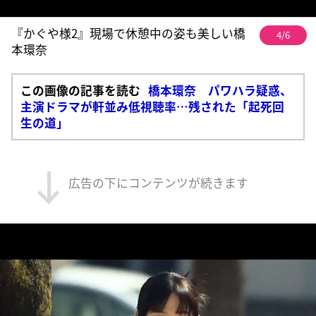
『かぐや様2』現場で休憩中の姿も美しい橋
4/6
本環奈
この画像の記事を読む
橋本環奈 パワハラ疑惑、
主演ドラマが軒並み低視聴率…残された「起死回
生の道」
広告の下にコンテンツが続きます