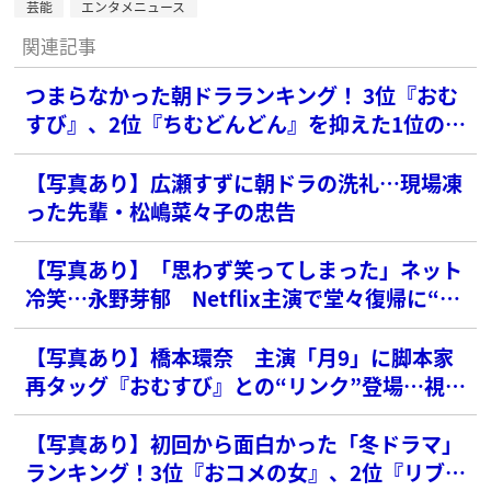
芸能
エンタメニュース
関連記事
つまらなかった朝ドラランキング！ 3位『おむ
すび』、2位『ちむどんどん』を抑えた1位の作
品は？【2010年以降】
【写真あり】広瀬すずに朝ドラの洗礼…現場凍
った先輩・松嶋菜々子の忠告
【写真あり】「思わず笑ってしまった」ネット
冷笑…永野芽郁 Netflix主演で堂々復帰に“や
っぱり”の声
【写真あり】橋本環奈 主演「月9」に脚本家
再タッグ『おむすび』との“リンク”登場…視聴
率苦戦で“意図”にツッコミの声も
【写真あり】初回から面白かった「冬ドラマ」
ランキング！3位『おコメの女』、2位『リブー