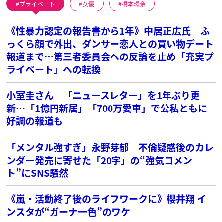
プライベート
女優
橋本環奈
《性暴力認定の報告書から1年》中居正広氏 ふ
っくら顔で外出、ダンサー恋人との買い物デート
報道まで…第三者委員会への反論を止め「充実プ
ライベート」への転換
小室圭さん 「ニュースレター」を1年ぶり更
新…「1億円新居」「700万愛車」で公私ともに
好調の報道も
「メンタル強すぎ」永野芽郁 不倫疑惑後のカレ
ンダー発売に寄せた「20字」の“強気コメン
ト”にSNS騒然
《嵐・活動終了後のライフワークに》櫻井翔 イ
ンスタが“ガーナ一色”のワケ