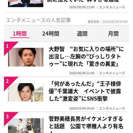
2026/08/08 11:00
エンタメニュース
エンタメニュースの人気記事
最終更新：2026/08/09 04:00
1時間
24時間
週間
月間
1
大野智 “お気に入りの場所”に
出没し…左腕の“びっしりタト
ゥー”に現れた「驚きの異変」
2026/08/08 11:00
エンタメニュース
2
「何があったんだ」“王子様俳
優”千葉雄大 イベントで披露
した“激変姿”にSNS衝撃
2026/03/04 16:20
エンタメニュース
3
菅野美穂長男がイケメンすぎる
と話題 公園で堺雅人より有名